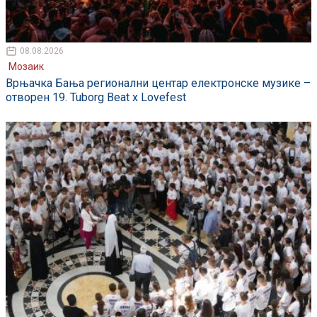
08.08.2026
Мозаик
Врњачка Бања регионални центар електронске музике –
отворен 19. Tuborg Beat x Lovefest