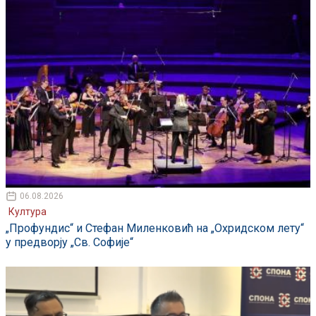
06.08.2026
Култура
„Профундис“ и Стефан Миленковић на „Охридском лету“
у предворју „Св. Софије“