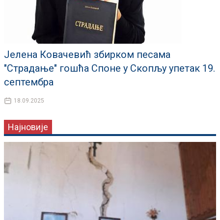
Јелена Ковачевић збирком песама
"Страдање" гошћа Споне у Скопљу упетак 19.
септембра
18.09.2025
Најновије