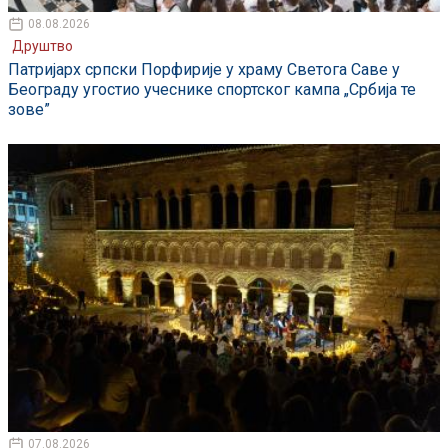
08.08.2026
Друштво
Патријарх српски Порфирије у храму Светога Саве у
Београду угостио учеснике спортског кампа „Србија те
зове”
07.08.2026