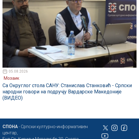
05.08.2026
Мозаик
Са Округлог стола САНУ: Станислав Станковић - Српски
народни говори на подручју Вардарске Македоније
(ВИДЕО)
СПОНА
- Српски културно-информативен
центар,
Бул Св. Кирил и Методиј бр.30, Скопје