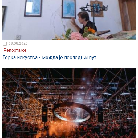
08.08.2026
Репортаже
Горка искуства - можда је последњи пут