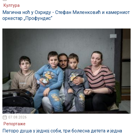
Култура
Магична ноћ у Охриду - Стефан Миленковић и камерниот
оркестар „Профундис“
07.08.2026
Репортаже
Петоро душа у једној соби, три болесна детета и једна