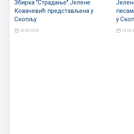
Збирка "Страдање" Јелене
Јелен
Ковачевић представљена у
песам
Скопљу
у Ско
20.09.2025
18.09.