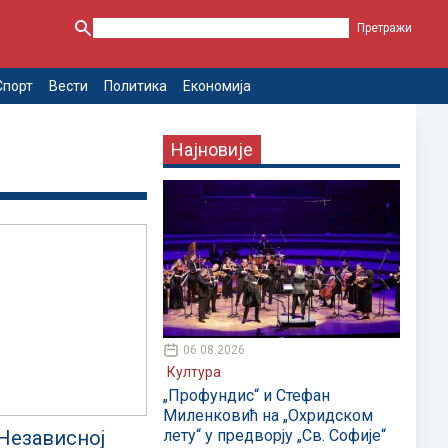
Спорт
Вести
Политика
Економија
Најновије
06.08.2026
Култура
„Профундис“ и Стефан
Миленковић на „Охридском
лету“ у предворју „Св. Софије“
 Независној