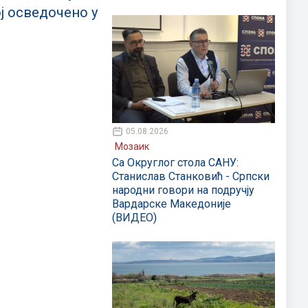
ј осведочено у
05.08.2026
Мозаик
Са Округлог стола САНУ:
Станислав Станковић - Српски
народни говори на подручју
Вардарске Македоније
(ВИДЕО)