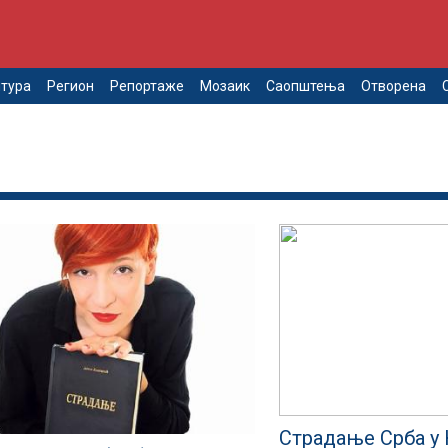
тура
Регион
Репортаже
Мозаик
Саопштења
Отворена
Страдање Срба у