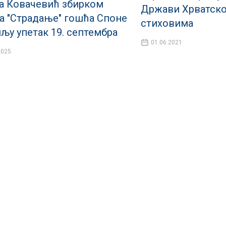
а Ковачевић збирком
Држави Хрватско
а "Страдање" гошћа Споне
стиховима
пљу упетак 19. септембра
01.06.2021
2025