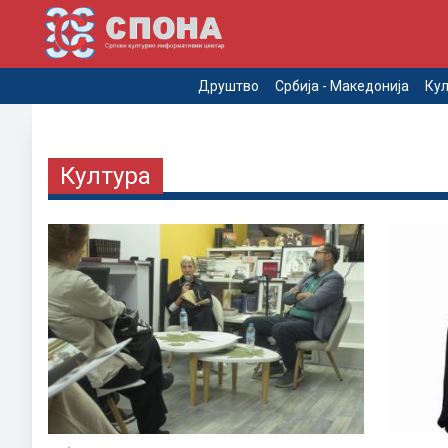
Друштво
Србија - Македонија
Кул
Култура