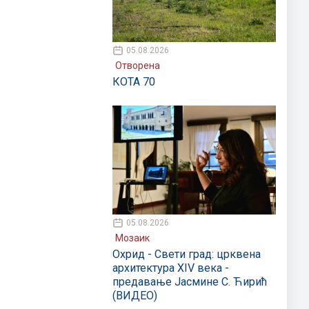
05.08.2026
Отворена
КОТА 70
05.08.2026
Мозаик
Охрид - Свети град: црквена
архитектура XIV века -
предавање Јасмине С. Ћирић
(ВИДЕО)