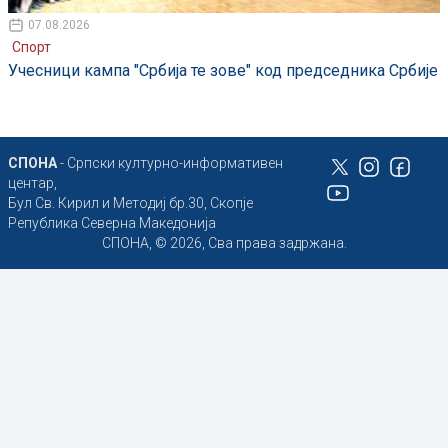
07.08.2026
Спорт
Учесници кампа "Србија те зове" код председника Србије
СПОНА
- Српски културно-информативен
центар,
Бул Св. Кирил и Методиј бр.30, Скопје
Република Северна Македонија
СПОНА, © 2026, Сва права задржана.