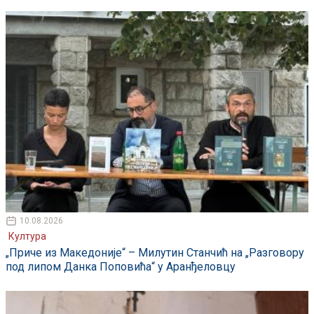
10.08.2026
Култура
„Приче из Македоније“ – Милутин Станчић на „Разговору
под липом Данка Поповића“ у Аранђеловцу