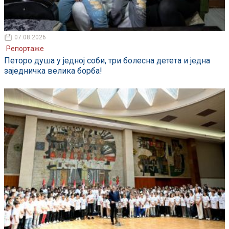
07.08.2026
Репортаже
Петоро душа у једној соби, три болесна детета и једна
заједничка велика борба!