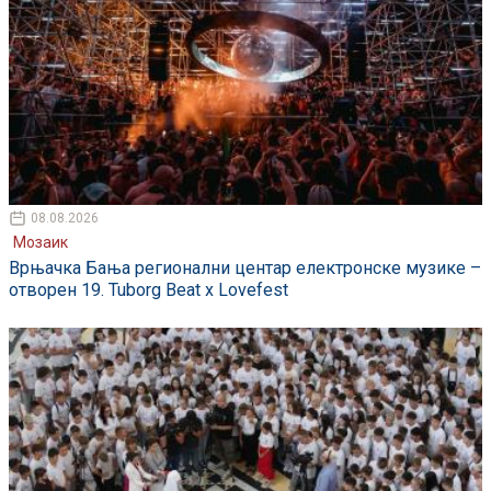
08.08.2026
Мозаик
Врњачка Бања регионални центар електронске музике –
отворен 19. Tuborg Beat x Lovefest