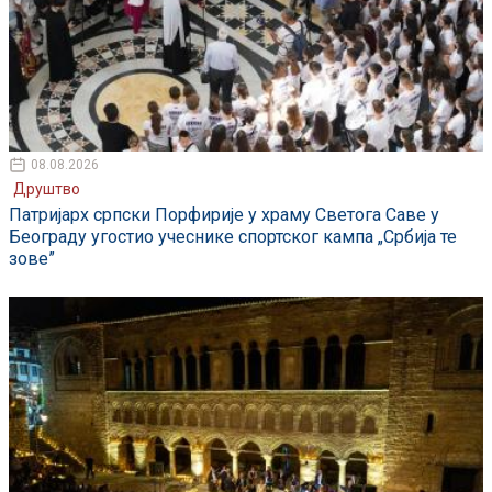
08.08.2026
Друштво
Патријарх српски Порфирије у храму Светога Саве у
Београду угостио учеснике спортског кампа „Србија те
зове”