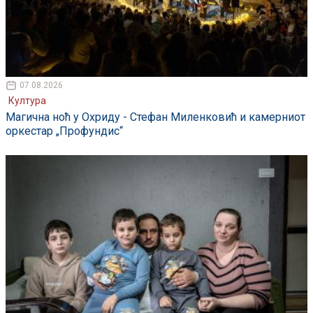
07.08.2026
Култура
Магична ноћ у Охриду - Стефан Миленковић и камерниот
оркестар „Профундис“