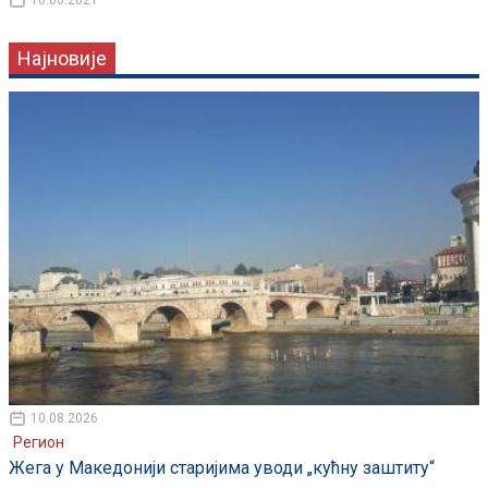
16.06.2021
Најновије
10.08.2026
Регион
Жега у Македонији старијима уводи „кућну заштиту“