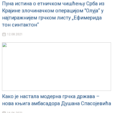
Пуна истина о етничком чишћењу Срба из
Крајине злочиначком операцијом "Олуја“ у
најтиражнијем грчком листу „Ефимерида
тон синтактон“
12.08.2021
Како је настала модерна грчка држава –
нова књига амбасадора Душана Спасојевића