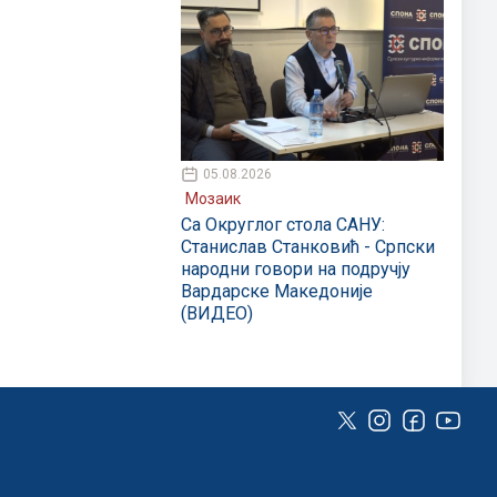
05.08.2026
Мозаик
Са Округлог стола САНУ:
Станислав Станковић - Српски
народни говори на подручју
Вардарске Македоније
(ВИДЕО)