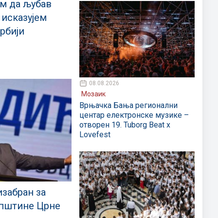
м да љубав
 исказујем
рбији
08.08.2026
Мозаик
Врњачка Бања регионални
центар електронске музике –
отворен 19. Tuborg Beat x
Lovefest
забран за
упштине Црне