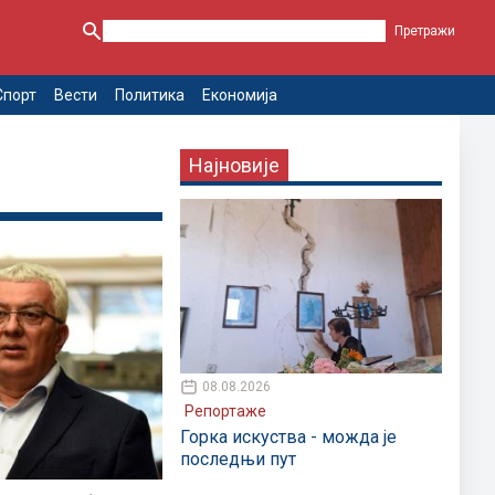
Спорт
Вести
Политика
Економија
Најновије
08.08.2026
Репортаже
Горка искуства - можда је
последњи пут