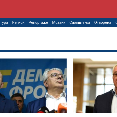
тура
Регион
Репортаже
Мозаик
Саопштења
Отворена