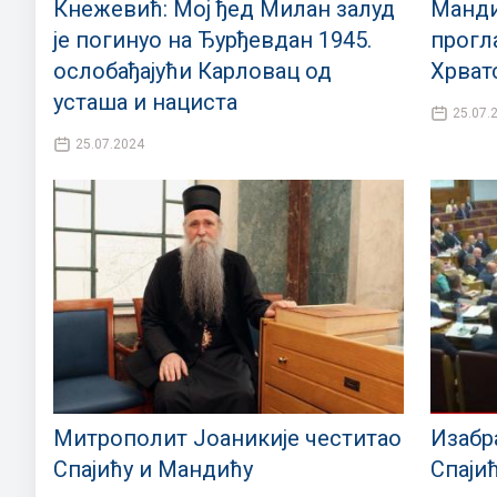
Кнежевић: Mој ђед Милан залуд
Манди
је погинуо на Ђурђевдан 1945.
прогл
ослобађајући Карловац од
Хрват
усташа и нациста
25.07.
25.07.2024
Митрополит Јоаникије честитао
Изабра
Спајићу и Мандићу
Спаји