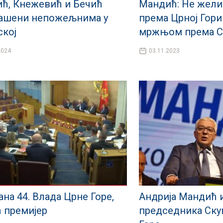
ћ, Кнежевић и Бечић
Мандић: Не жели
ашени непожељнима у
према Црној Гори
ској
мржњом према С
2024
03.11.2023
на 44. Влада Црне Горе,
Андрија Мандић и
ћ премијер
председника Ск