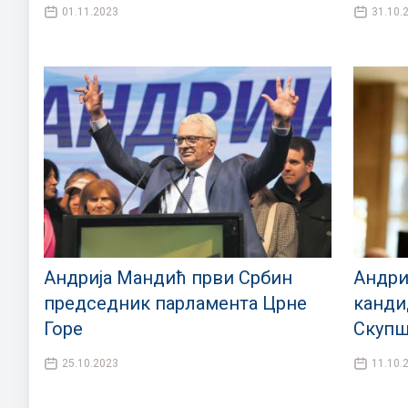
01.11.2023
31.10.
Андрија Мандић први Србин
Андри
председник парламента Црне
канди
Горе
Скупш
25.10.2023
11.10.