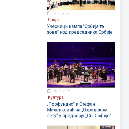
07.08.2026
Спорт
Учесници кампа "Србија те
зове" код председника Србије
06.08.2026
Култура
„Профундис“ и Стефан
Миленковић на „Охридском
лету“ у предворју „Св. Софије“