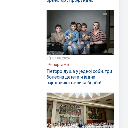
оркестар „Профундис“
07.08.2026
Репортаже
Петоро душа у једној соби, три
болесна детета и једна
заједничка велика борба!