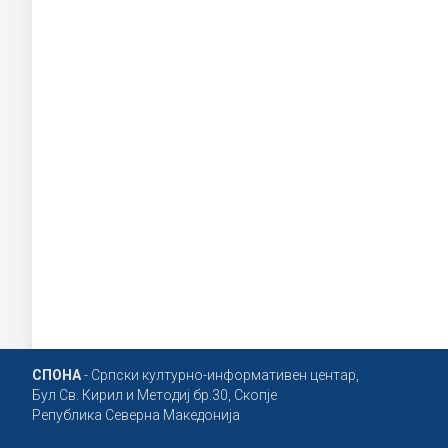
СПОНА
- Српски културно-информативен центар,
Бул Св. Кирил и Методиј бр.30, Скопје
Република Северна Македонија