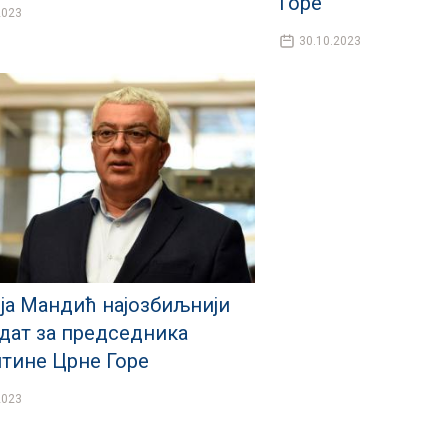
Горе
2023
30.10.2023
ја Мандић најозбиљнији
дат за председника
тине Црне Горе
2023