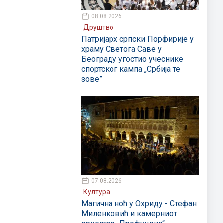
08.08.2026
Друштво
Патријарх српски Порфирије у
храму Светога Саве у
Београду угостио учеснике
спортског кампа „Србија те
зове”
07.08.2026
Култура
Магична ноћ у Охриду - Стефан
Миленковић и камерниот