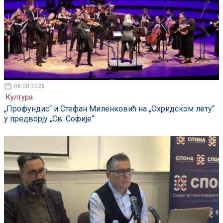
06.08.2026
Култура
„Профундис“ и Стефан Миленковић на „Охридском лету“
у предворју „Св. Софије“