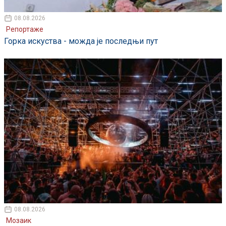
08.08.2026
Репортаже
Горка искуства - можда је последњи пут
08.08.2026
Мозаик