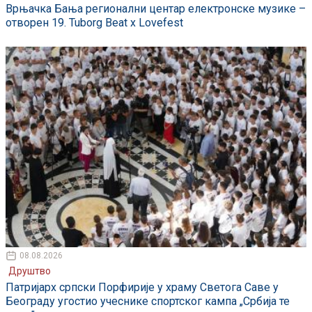
Врњачка Бања регионални центар електронске музике –
отворен 19. Tuborg Beat x Lovefest
08.08.2026
Друштво
Патријарх српски Порфирије у храму Светога Саве у
Београду угостио учеснике спортског кампа „Србија те