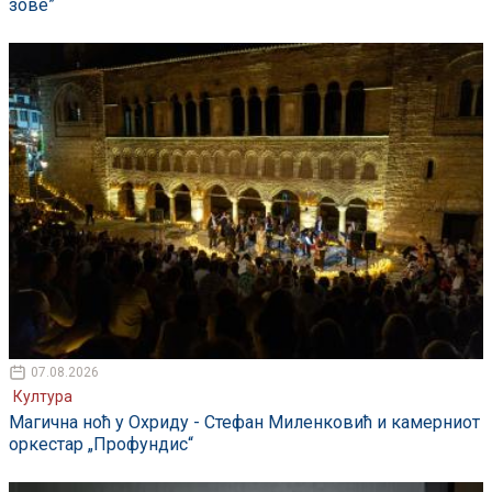
зове”
07.08.2026
Култура
Магична ноћ у Охриду - Стефан Миленковић и камерниот
оркестар „Профундис“