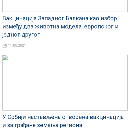
Вакцинација Западног Балкана као избор
између два животна модела: европског и
једног другог
11.05.2021
У Србији настављена отворена вакцинација
и за грађане земаља региона