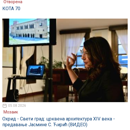
Отворена
КОТА 70
05.08.2026
Мозаик
Охрид - Свети град: црквена архитектура XIV века -
предавање Јасмине С. Ћирић (ВИДЕО)