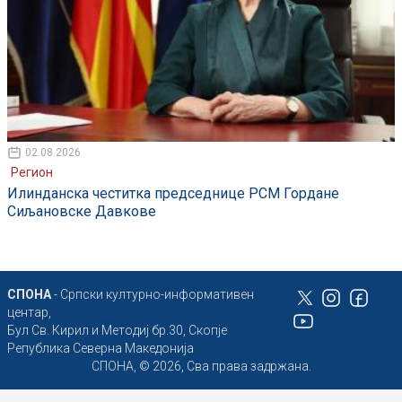
02.08.2026
Регион
Илинданска честитка председнице РСМ Гордане
Сиљановске Давкове
СПОНА
- Српски културно-информативен
центар,
Бул Св. Кирил и Методиј бр.30, Скопје
Република Северна Македонија
СПОНА, © 2026, Сва права задржана.