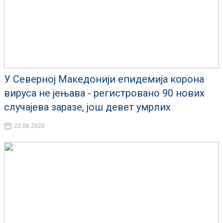
У Северној Македонији епидемија корона
вируса не јењава - регистровано 90 нових
случајева заразе, још девет умрлих
22.06.2020