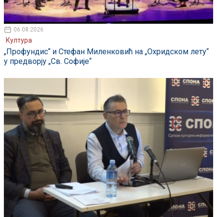
06.08.2026
Култура
„Профундис“ и Стефан Миленковић на „Охридском лету“
у предворју „Св. Софије“