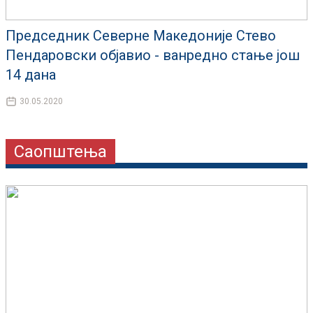
Председник Северне Македоније Стево
Пендаровски објавио - ванредно стање још
14 дана
30.05.2020
Саопштења