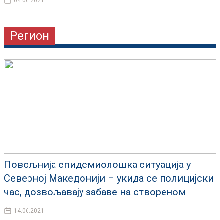
04.06.2021
Регион
Повољнија епидемиолошка ситуација у
Северној Македонији – укида се полицијски
час, дозвољавају забаве на отвореном
14.06.2021