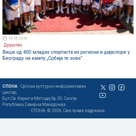
02.08.2026
Друштво
Више од 400 младих спортиста из региона и дијаспоре у
Београду на кампу „Србија те зове“
СПОНА
- Српски културно-информативен
центар,
Бул Св. Кирил и Методиј бр.30, Скопје
Република Северна Македонија
СПОНА, © 2026, Сва права задржана.