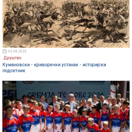
03.08.2026
Друштво
Кумановски - криворечки устанак - историјски
подсетник