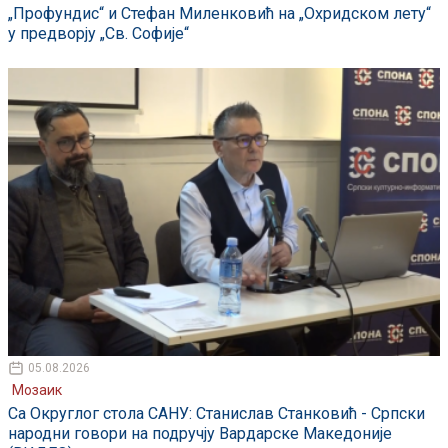
„Профундис“ и Стефан Миленковић на „Охридском лету“
у предворју „Св. Софије“
05.08.2026
Мозаик
Са Округлог стола САНУ: Станислав Станковић - Српски
народни говори на подручју Вардарске Македоније