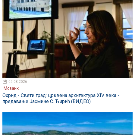
05.08.2026
Мозаик
Охрид - Свети град: црквена архитектура XIV века -
предавање Јасмине С. Ћирић (ВИДЕО)