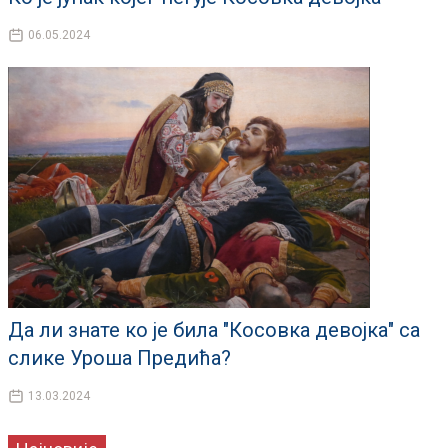
06.05.2024
Да ли знате ко је била "Косовка девојка" са
слике Уроша Предића?
13.03.2024