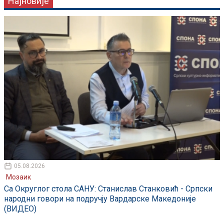
Најновије
05.08.2026
Мозаик
Са Округлог стола САНУ: Станислав Станковић - Српски
народни говори на подручју Вардарске Македоније
(ВИДЕО)