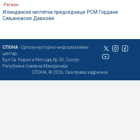
Регион
Илинданска честитка председнице РСМ Гордане
Сиљановске Давкове
СПОНА
- Српски културно-информативен
центар,
Бул Св. Кирил и Методиј бр.30, Скопје
Република Северна Македонија
СПОНА, © 2026, Сва права задржана.