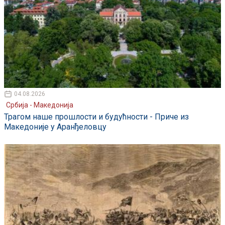
04.08.2026
Србија - Македонија
Трагом наше прошлости и будућности - Приче из
Македоније у Аранђеловцу