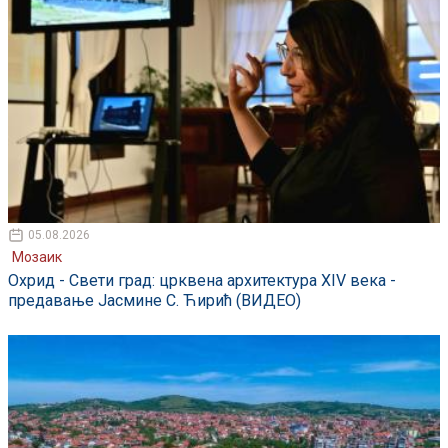
05.08.2026
Мозаик
Охрид - Свети град: црквена архитектура XIV века -
предавање Јасмине С. Ћирић (ВИДЕО)