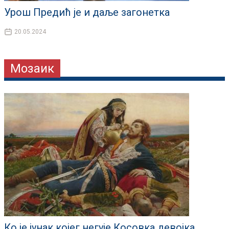
Урош Предић је и даље загонетка
20.05.2024
Мозаик
Ко је јунак којег негује Косовка девојка