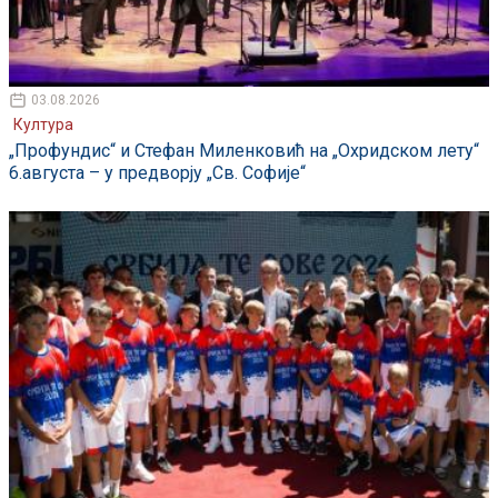
03.08.2026
Култура
„Профундис“ и Стефан Миленковић на „Охридском лету“
6.августа – у предворју „Св. Софије“