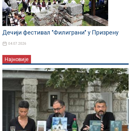
Дечији фестивал "Филиграни" у Призрену
04.07.2026
Најновије