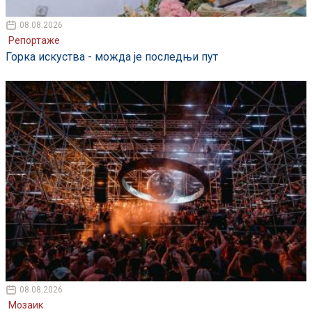
08.08.2026
Репортаже
Горка искуства - можда је последњи пут
08.08.2026
Мозаик