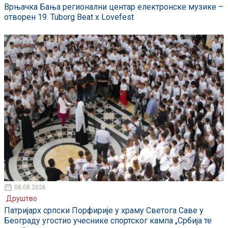
Врњачка Бања регионални центар електронске музике –
отворен 19. Tuborg Beat x Lovefest
08.08.2026
Друштво
Патријарх српски Порфирије у храму Светога Саве у
Београду угостио учеснике спортског кампа „Србија те