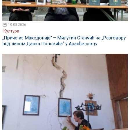
10.08.2026
Култура
„Приче из Македоније“ – Милутин Станчић на „Разговору
под липом Данка Поповића“ у Аранђеловцу