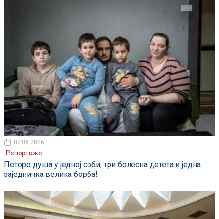
07.08.2026
Репортаже
Петоро душа у једној соби, три болесна детета и једна
заједничка велика борба!