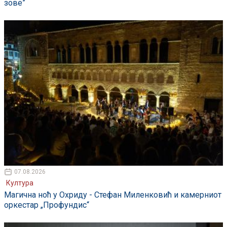
зове”
07.08.2026
Култура
Магична ноћ у Охриду - Стефан Миленковић и камерниот
оркестар „Профундис“