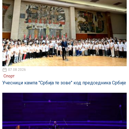
07.08.2026
Спорт
Учесници кампа "Србија те зове" код председника Србије