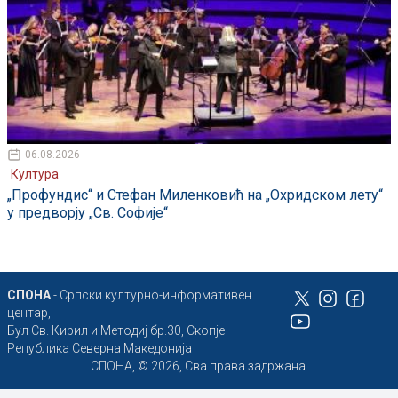
06.08.2026
Култура
„Профундис“ и Стефан Миленковић на „Охридском лету“
у предворју „Св. Софије“
СПОНА
- Српски културно-информативен
центар,
Бул Св. Кирил и Методиј бр.30, Скопје
Република Северна Македонија
СПОНА, © 2026, Сва права задржана.