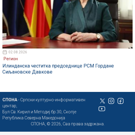
02.08.2026
Регион
Илинданска честитка председнице РСМ Гордане
Сиљановске Давкове
СПОНА
- Српски културно-информативен
центар,
Бул Св. Кирил и Методиј бр.30, Скопје
Република Северна Македонија
СПОНА, © 2026, Сва права задржана.