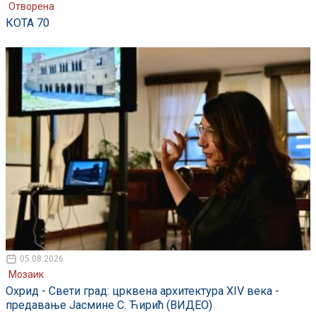
Отворена
КОТА 70
05.08.2026
Мозаик
Охрид - Свети град: црквена архитектура XIV века -
предавање Јасмине С. Ћирић (ВИДЕО)