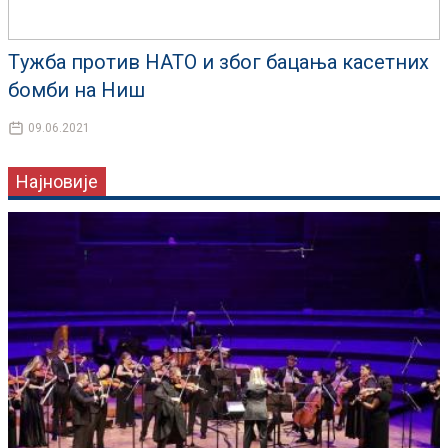
Tужба против НАТО и због бацања касетних
бомби на Ниш
09.06.2021
Најновије