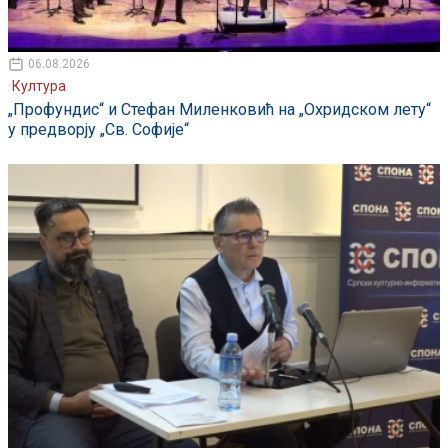
06.08.2026
Култура
„Профундис“ и Стефан Миленковић на „Охридском лету“
у предворју „Св. Софије“