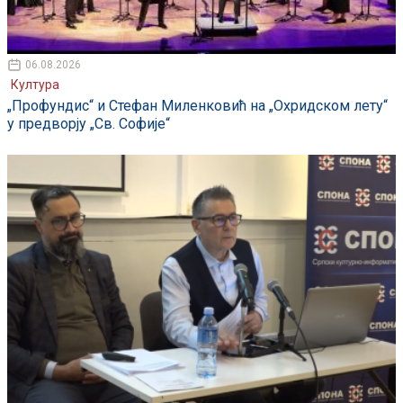
06.08.2026
Култура
„Профундис“ и Стефан Миленковић на „Охридском лету“
у предворју „Св. Софије“