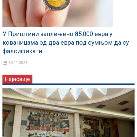
У Приштини заплењено 85.000 евра у
кованицама од два евра под сумњом да су
фалсификати
30.11.2023
Најновије