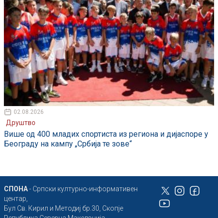
02.08.2026
Друштво
Више од 400 младих спортиста из региона и дијаспоре у
Београду на кампу „Србија те зове“
СПОНА
- Српски културно-информативен
центар,
Бул Св. Кирил и Методиј бр.30, Скопје
Република Северна Македонија