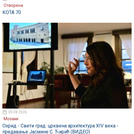
Отворена
КОТА 70
05.08.2026
Мозаик
Охрид - Свети град: црквена архитектура XIV века -
предавање Јасмине С. Ћирић (ВИДЕО)