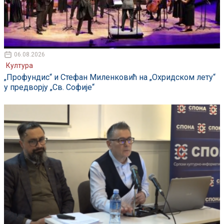
06.08.2026
Култура
„Профундис“ и Стефан Миленковић на „Охридском лету“
у предворју „Св. Софије“