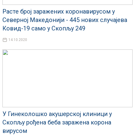
Расте број заражених коронавирусом у
Северној Македонији - 445 нових случајева
Ковид-19 само у Скопљу 249
14.10.2020
У Гинеколошко акушерској клиници у
Скопљу рођена беба заражена корона
вирусом