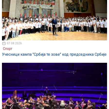
07.08.2026
Спорт
Учесници кампа "Србија те зове" код председника Србије