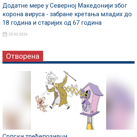
Додатне мере у Северној Македонији због
корона вируса - забране кретања младих до
18 година и старијих од 67 година
23.03.2020
Отворена
Српски трећепозивци