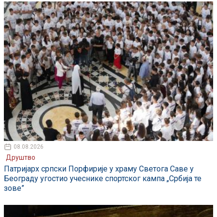
08.08.2026
Друштво
Патријарх српски Порфирије у храму Светога Саве у
Београду угостио учеснике спортског кампа „Србија те
зове”