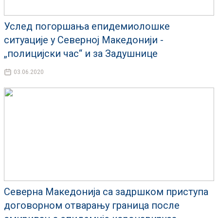
Услед погоршања епидемиолошке
ситуације у Северној Македонији -
„полицијски час“ и за Задушнице
03.06.2020
Северна Македонија са задршком приступа
договорном отварању граница после