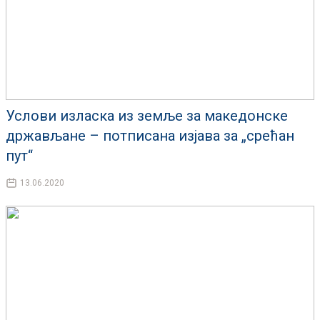
Услови изласка из земље за македонске
држављане – потписана изјава за „срећан
пут“
13.06.2020