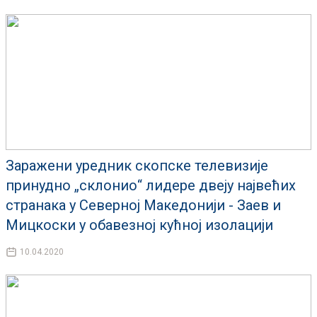
Заражени уредник скопске телевизије
принудно „склонио“ лидере двеју највећих
странака у Северној Македонији - Заев и
Мицкоски у обавезној кућној изолацији
10.04.2020