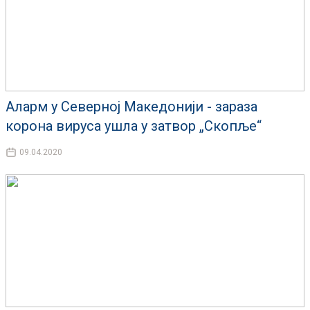
Аларм у Северној Македонији - зараза
корона вируса ушла у затвор „Скопље“
09.04.2020