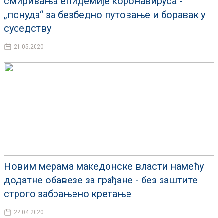
смиривања епидемије коронавируса -
„понуда“ за безбедно путовање и боравак у
суседству
21.05.2020
Новим мерама македонске власти намећу
додатне обавезе за грађане - без заштите
строго забрањено кретање
22.04.2020