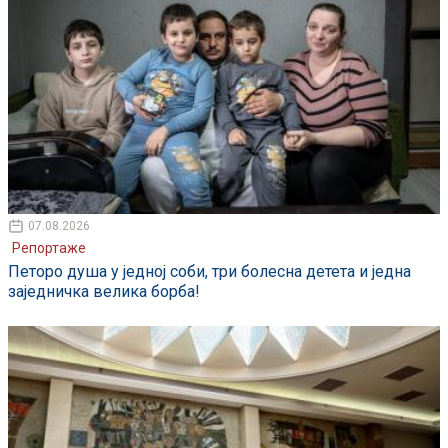
07.08.2026
Репортаже
Петоро душа у једној соби, три болесна детета и једна
заједничка велика борба!