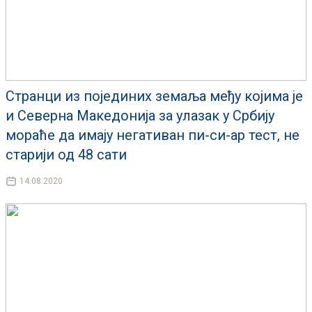
Странци из појединих земаља међу којима је
и Северна Македонија за улазак у Србију
мораће да имају негативан пи-си-ар тест, не
старији од 48 сати
14.08.2020