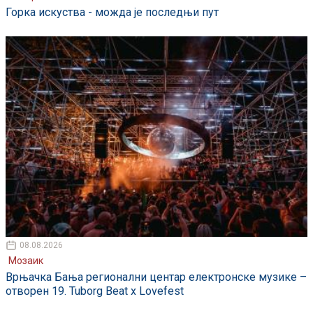
Горка искуства - можда је последњи пут
08.08.2026
Мозаик
Врњачка Бања регионални центар електронске музике –
отворен 19. Tuborg Beat x Lovefest