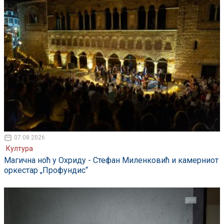
07.08.2026
Култура
Магична ноћ у Охриду - Стефан Миленковић и камерниот
оркестар „Профундис“