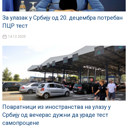
За улазак у Србију од 20. децембра потребан
ПЦР тест
14.12.2020
Повратници из иностранства на улазу у
Србију од вечерас дужни да ураде тест
самопроцене