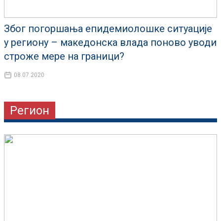
Због погоршања епидемиолошке ситуације
у региону – македонска влада поново уводи
строже мере на граници?
08.07.2020
Регион