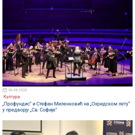
06.08.2026
Култура
„Профундис“ и Стефан Миленковић на „Охридском лету“
у предворју „Св. Софије“