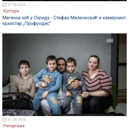
07.08.2026
Култура
Магична ноћ у Охриду - Стефан Миленковић и камерниот
оркестар „Профундис“
07.08.2026
Репортаже