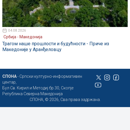
04.08.2026
Србија - Македонија
Трагом наше прошлости и будућности - Приче из
Македоније у Аранђеловцу
СПОНА
- Српски културно-информативен
центар,
Бул Св. Кирил и Методиј бр.30, Скопје
Република Северна Македонија
СПОНА, © 2026, Сва права задржана.