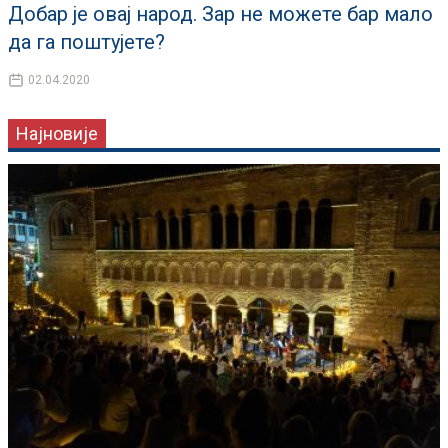
Добар је овај народ. Зар не можете бар мало
да га поштујете?
02.04.2020
Најновије