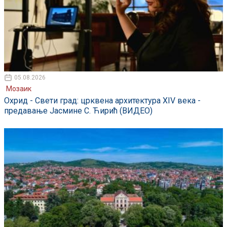
05.08.2026
Мозаик
Охрид - Свети град: црквена архитектура XIV века -
предавање Јасмине С. Ћирић (ВИДЕО)