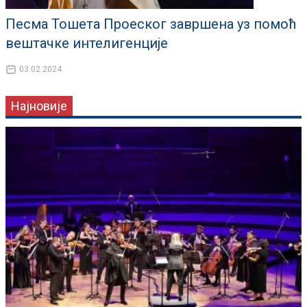
Песма Тошета Проеског завршена уз помоћ
вештачке интелигенције
03.02.2024
Најновије