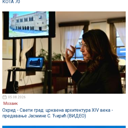
КОТА 70
05.08.2026
Мозаик
Охрид - Свети град: црквена архитектура XIV века -
предавање Јасмине С. Ћирић (ВИДЕО)