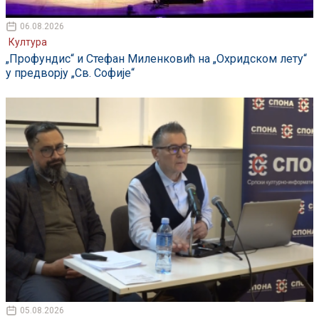
06.08.2026
Култура
„Профундис“ и Стефан Миленковић на „Охридском лету“
у предворју „Св. Софије“
05.08.2026