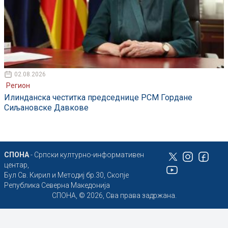
02.08.2026
Регион
Илинданска честитка председнице РСМ Гордане
Сиљановске Давкове
СПОНА
- Српски културно-информативен
центар,
Бул Св. Кирил и Методиј бр.30, Скопје
Република Северна Македонија
СПОНА, © 2026, Сва права задржана.