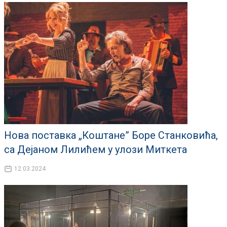
Нова поставка „Коштане” Боре Станковића,
са Дејаном Лилићем у улози Миткета
12.03.2024