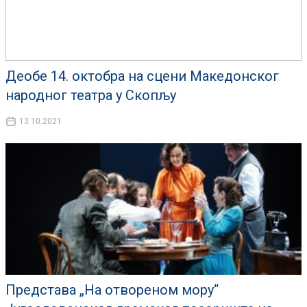
Деобе 14. октобра на сцени Македонског
народног театра у Скопљу
13.10.2021
Представа „На отвореном мору“