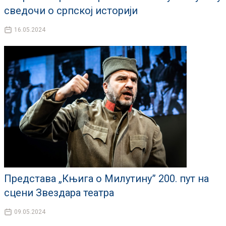
сведочи о српској историји
16.05.2024
Представа „Књига о Милутину” 200. пут на
сцени Звездара театра
09.05.2024