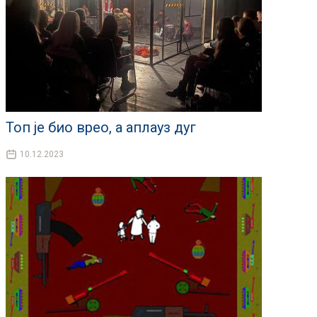
Топ је био врео, а аплауз дуг
10.12.2023