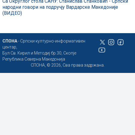
Са Округлог стола САНУ: Станислав Станковић - Српски
народни говори на подручју Вардарске Македоније
(ВИДЕО)
СПОНА
- Српски културно-информативен
центар,
Бул Св. Кирил и Методиј бр.30, Скопје
Република Северна Македонија
СПОНА, © 2026, Сва права задржана.