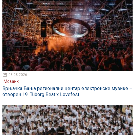
08.08.2026
Мозаик
Врњачка Бања регионални центар електронске музике –
отворен 19. Tuborg Beat x Lovefest