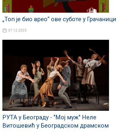
„Топ је био врео“ ове суботе у Грачаници
07.12.2023
РУТА у Београду - "Мој муж" Неле
Витошевић у Београдском драмском