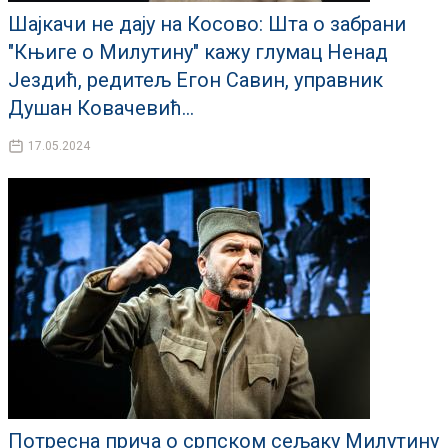
Шајкачи не дају на Косово: Шта о забрани
"Књиге о Милутину" кажу глумац Ненад
Јездић, редитељ Егон Савин, управник
Душан Ковачевић...
17.05.2024
Потресна прича о српском сељаку Милутину