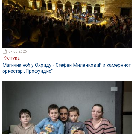
07.08.2026
Култура
Магична ноћ у Охриду - Стефан Миленковић и камерниот
оркестар „Профундис“