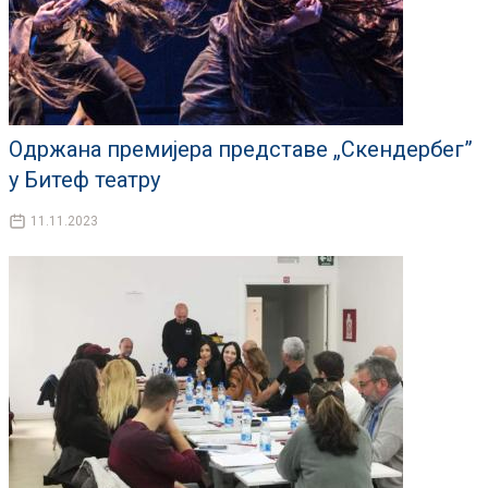
Одржана премијера представе „Скендербег”
у Битеф театру
11.11.2023