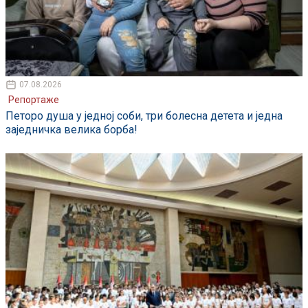
07.08.2026
Репортаже
Петоро душа у једној соби, три болесна детета и једна
заједничка велика борба!