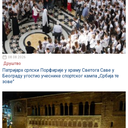
08.08.2026
Друштво
Патријарх српски Порфирије у храму Светога Саве у
Београду угостио учеснике спортског кампа „Србија те
зове”