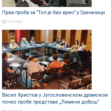
Прва проба за "Топ је био врео" у Грачаници
17.10.2023
Васил Христов у Југословенском драмском
почео пробе представе „Лимени добош”