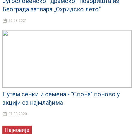
Југословенског драмскoг позоришта из
Београда затвара „Охридско лето“
20.08.2021
Путем сенки и семена - "Спона" поново у
акцији са најмлађима
07.09.2020
Најновије