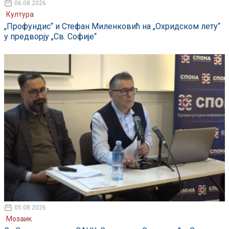
06.08.2026
Култура
„Профундис“ и Стефан Миленковић на „Охридском лету“
у предворју „Св. Софије“
05.08.2026
Мозаик