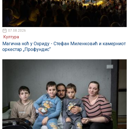
07.08.2026
Култура
Магична ноћ у Охриду - Стефан Миленковић и камерниот
оркестар „Профундис“