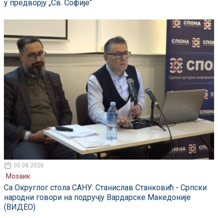
у предворју „Св. Софије“
05.08.2026
Мозаик
Са Округлог стола САНУ: Станислав Станковић - Српски
народни говори на подручју Вардарске Македоније
(ВИДЕО)