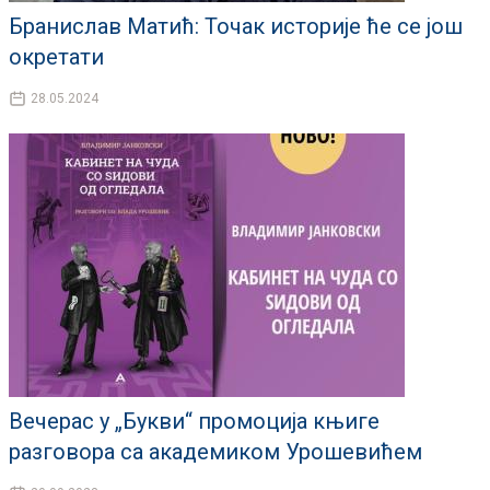
Бранислав Матић: Точак историје ће се још
окретати
28.05.2024
Вечерас у „Букви“ промоција књиге
разговора са академиком Урошевићем