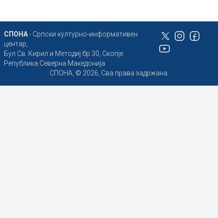
СПОНА
- Српски културно-информативен
центар,
Бул Св. Кирил и Методиј бр.30, Скопје
Република Северна Македонија
СПОНА, © 2026, Сва права задржана.