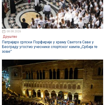
08.08.2026
Друштво
Патријарх српски Порфирије у храму Светога Саве у
Београду угостио учеснике спортског кампа „Србија те
зове”