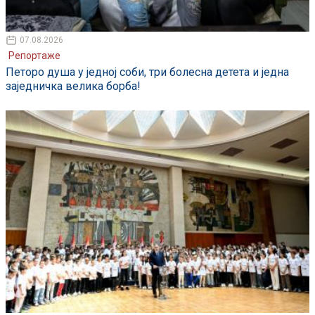
07.08.2026
Репортаже
Петоро душа у једној соби, три болесна детета и једна
заједничка велика борба!