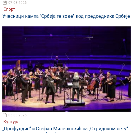
07.08.2026
Спорт
Учесници кампа "Србија те зове" код председника Србије
06.08.2026
Култура
„Профундис“ и Стефан Миленковић на „Охридском лету“