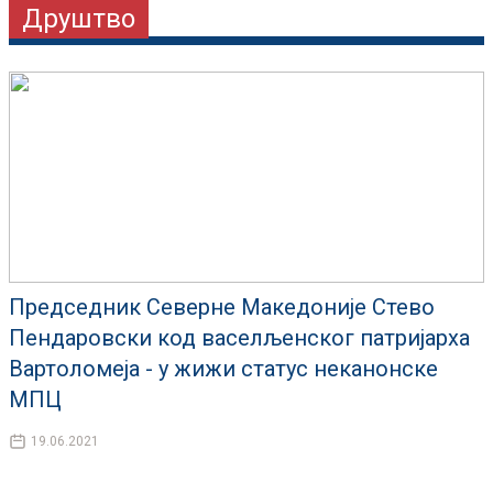
Друштво
Председник Северне Македоније Стево
Пендаровски код васелљенског патријарха
Вартоломеја - у жижи статус неканонске
МПЦ
19.06.2021