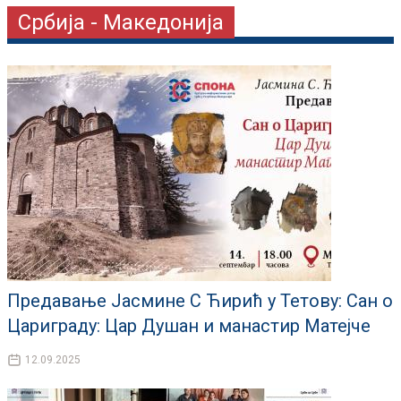
Србија - Македонија
Предавање Јасмине С Ћирић у Тетову: Сан о
Цариграду: Цар Душан и манастир Матејче
12.09.2025