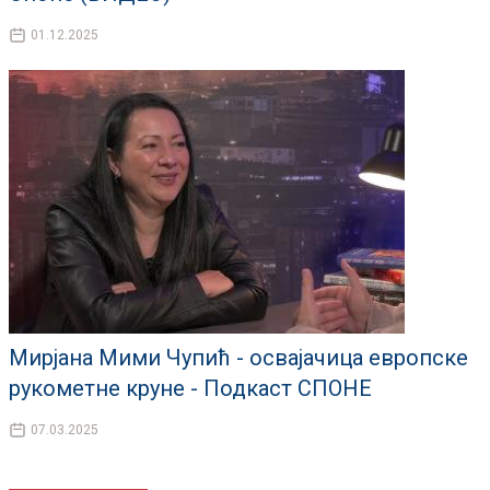
01.12.2025
Мирјана Мими Чупић - освајачица европске
рукометне круне - Подкаст СПОНЕ
07.03.2025