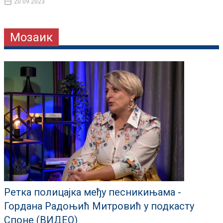
20.09.2023
Мозаик
Ретка полицајка међу песникињама -
Гордана Радоњић Митровић у подкасту
Споне (ВИДЕО)