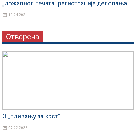
„државног печата“ регистрације деловања
19.04.2021
Отворена
О „пливању за крст“
07.02.2022