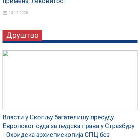
примена, лековитост
13.12.2020
Друштво
Власти у Скопљу багателишу пресуду
Европског суда за људска права у Стразбуру
- Охридска архиепископија СПЦ без