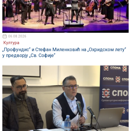
06.08.2026
Култура
„Профундис“ и Стефан Миленковић на „Охридском лету“
у предворју „Св. Софије“