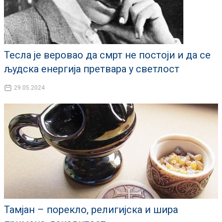
Тесла је веровао да смрт не постоји и да се
људска енергија претвара у светлост
29.05.2024
Тамјан – порекло, религијска и шира