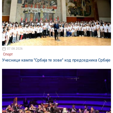
07.08.2026
Спорт
Учесници кампа "Србија те зове" код председника Србије