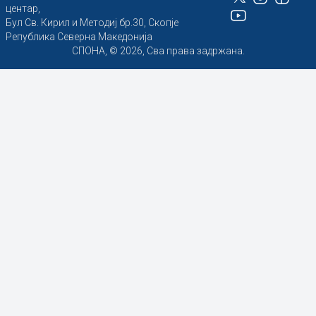
центар,
Бул Св. Кирил и Методиј бр.30, Скопје
Република Северна Македонија
СПОНА, © 2026, Сва права задржана.