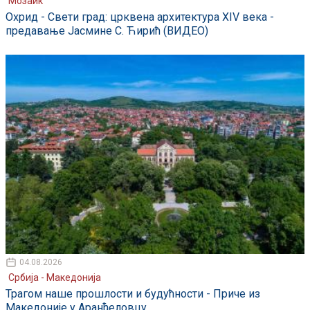
Мозаик
Охрид - Свети град: црквена архитектура XIV века -
предавање Јасмине С. Ћирић (ВИДЕО)
04.08.2026
Србија - Македонија
Трагом наше прошлости и будућности - Приче из
Македоније у Аранђеловцу