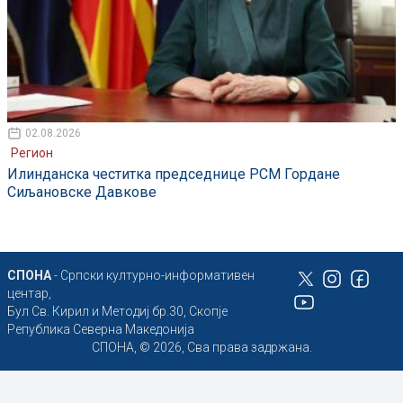
02.08.2026
Регион
Илинданска честитка председнице РСМ Гордане
Сиљановске Давкове
СПОНА
- Српски културно-информативен
центар,
Бул Св. Кирил и Методиј бр.30, Скопје
Република Северна Македонија
СПОНА, © 2026, Сва права задржана.