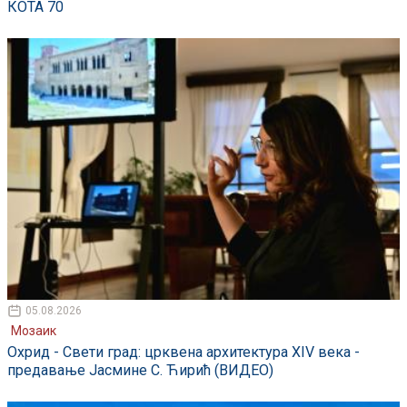
КОТА 70
05.08.2026
Мозаик
Охрид - Свети град: црквена архитектура XIV века -
предавање Јасмине С. Ћирић (ВИДЕО)