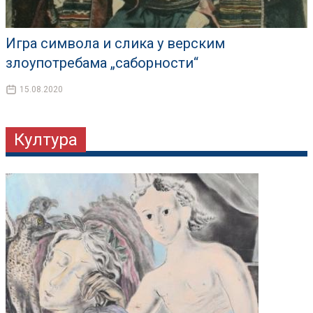
Игра символа и слика у верским
злоупотребама „саборности“
15.08.2020
Култура