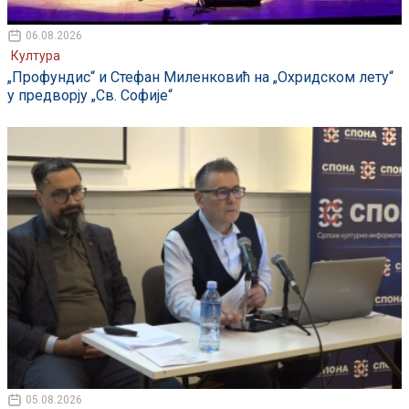
06.08.2026
Култура
„Профундис“ и Стефан Миленковић на „Охридском лету“
у предворју „Св. Софије“
05.08.2026