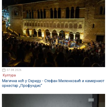
07.08.2026
Култура
Магична ноћ у Охриду - Стефан Миленковић и камерниот
оркестар „Профундис“