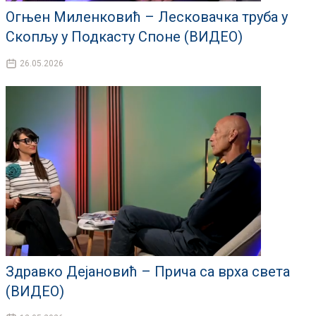
Огњен Миленковић – Лесковачка труба у
Скопљу у Подкасту Споне (ВИДЕО)
26.05.2026
Здравко Дејановић – Прича са врха света
(ВИДЕО)