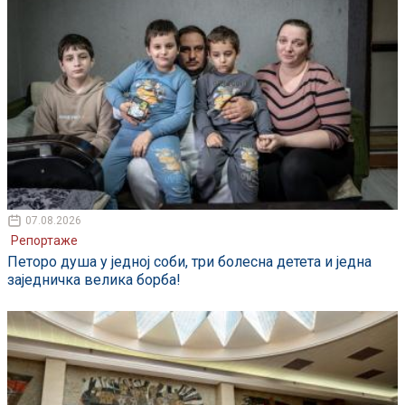
07.08.2026
Репортаже
Петоро душа у једној соби, три болесна детета и једна
заједничка велика борба!