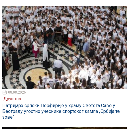
08.08.2026
Друштво
Патријарх српски Порфирије у храму Светога Саве у
Београду угостио учеснике спортског кампа „Србија те
зове”