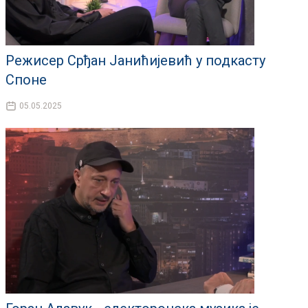
Режисер Срђан Јанићијевић у подкасту
Споне
05.05.2025