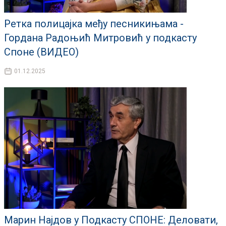
Ретка полицајка међу песникињама -
Гордана Радоњић Митровић у подкасту
Споне (ВИДЕО)
01.12.2025
Марин Најдов у Подкасту СПОНЕ: Деловати,