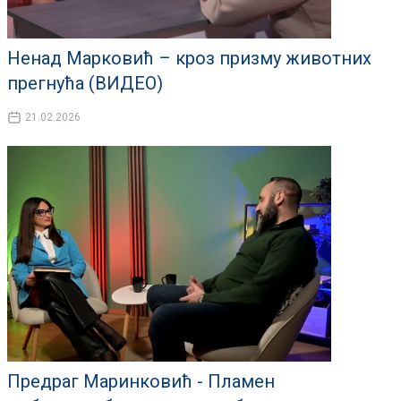
Ненад Марковић – кроз призму животних
прегнућа (ВИДЕО)
21.02.2026
Предраг Маринковић - Пламен