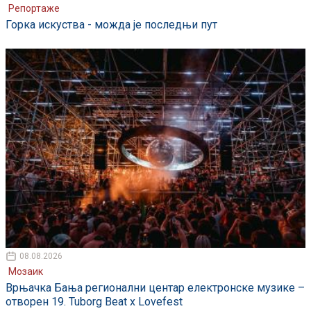
Репортаже
Горка искуства - можда је последњи пут
08.08.2026
Мозаик
Врњачка Бања регионални центар електронске музике –
отворен 19. Tuborg Beat x Lovefest