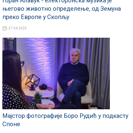
Горан Алавук - електоронска музика је
његово животно определење, од Земуна
преко Европе у Скопљу
27.04.2025
Мајстор фотографије Боро Рудић у подкасту
Споне