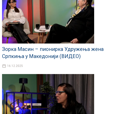
Зорка Масин – пионирка Удружења жена
Српкиња у Македонији (ВИДЕО)
16.12.2025