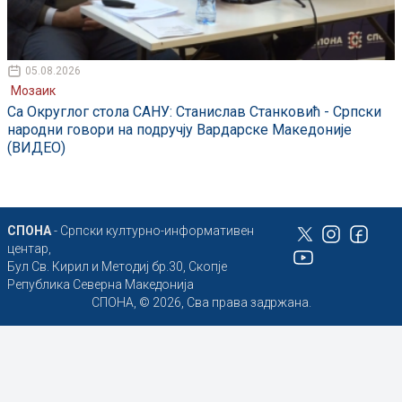
05.08.2026
Мозаик
Са Округлог стола САНУ: Станислав Станковић - Српски
народни говори на подручју Вардарске Македоније
(ВИДЕО)
СПОНА
- Српски културно-информативен
центар,
Бул Св. Кирил и Методиј бр.30, Скопје
Република Северна Македонија
СПОНА, © 2026, Сва права задржана.