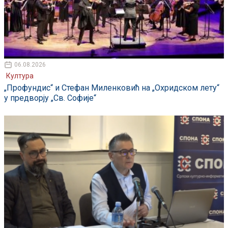
06.08.2026
Култура
„Профундис“ и Стефан Миленковић на „Охридском лету“
у предворју „Св. Софије“