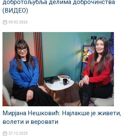
добротољубља делима доброчинства
(ВИДЕО)
09.02.2026
Мирјана Нешковић: Најлакше је живети,
волети и веровати
27.12.2025