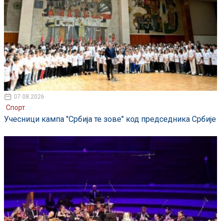
07.08.2026
Спорт
Учесници кампа "Србија те зове" код председника Србије