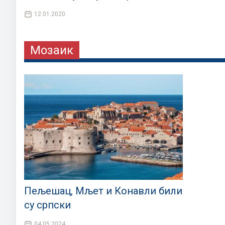
12.01.2020
Мозаик
Пељешац, Мљет и Конавли били
су српски
04.05.2024