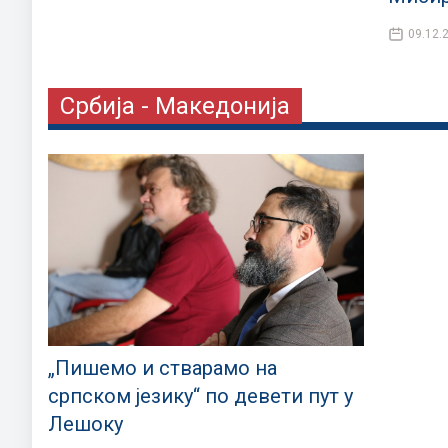
09.12.
Србија - Македонија
„Пишемо и стварамо на
српском језику“ по девети пут у
Лешоку