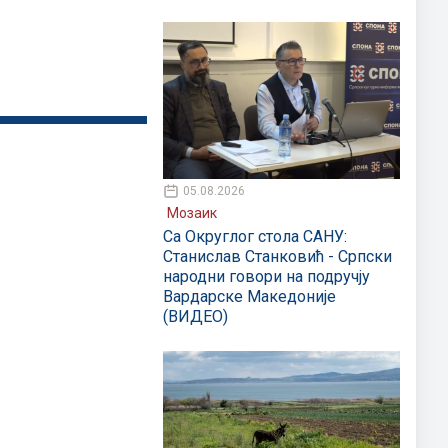
05.08.2026
Мозаик
Са Округлог стола САНУ:
Станислав Станковић - Српски
народни говори на подручју
Вардарске Македоније
(ВИДЕО)