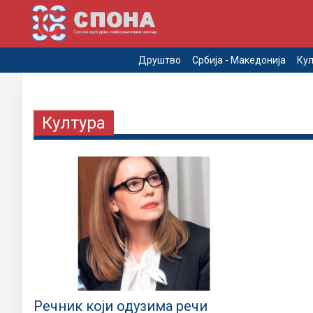
Друштво
Србија - Македонија
Кул
Култура
Речник који одузима речи