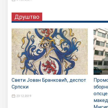
Друштво
Свети Јован Бранковић, деспот
Промо
Српски
зборн
опсце
23.12.2019
макед
Мисир