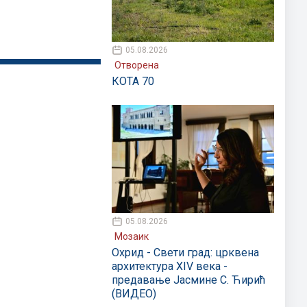
05.08.2026
Отворена
КОТА 70
05.08.2026
Мозаик
Охрид - Свети град: црквена
архитектура XIV века -
предавање Јасмине С. Ћирић
(ВИДЕО)