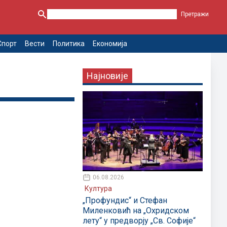
Спорт
Вести
Политика
Економија
Најновије
06.08.2026
Култура
„Профундис“ и Стефан
Миленковић на „Охридском
лету“ у предворју „Св. Софије“