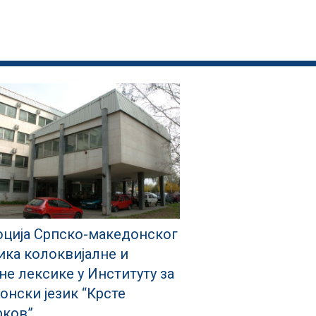
ција Српско-македонског
ика колоквијалне и
не лексике у Институту за
онски језик “Крсте
ков”