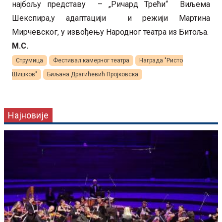
најбољу представу – „Ричард Трећи“ Виљема
Шекспира,у адаптацији и режији Мартина
Мирчевског, у извођењу Народног театра из Битоља.
М.С.
Струмица
Фестивал камерног театра
Награда "Ристо
Шишков"
Биљана Драгићевић Пројковска
Најновије