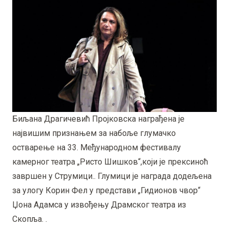
Биљана Драгичевић Пројковска награђена је
највишим признањем за набоље глумачко
остварење на 33. Међународном фестивалу
камерног театра „Ристо Шишков“,који је прексиноћ
завршен у Струмици.. Глумици је награда додељена
за улогу Корин Фел у представи „Гидионов чвор“
Џона Адамса у извођењу Драмског театра из
Скопља. .