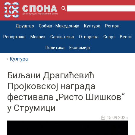
Друштво
Србија - Македонија
Култура
Регион
Репортаже
Мозаик
Саопштења
Отворена
Спорт
Вести
Политика
Економија
Култура
Биљани Драгићевић
Пројковској награда
фестивала „Ристо Шишков“
у Струмици
15.09.2025