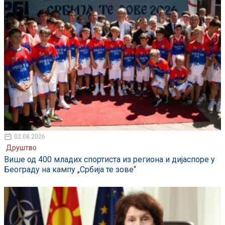
02.08.2026
Друштво
Више од 400 младих спортиста из региона и дијаспоре у
Београду на кампу „Србија те зове“