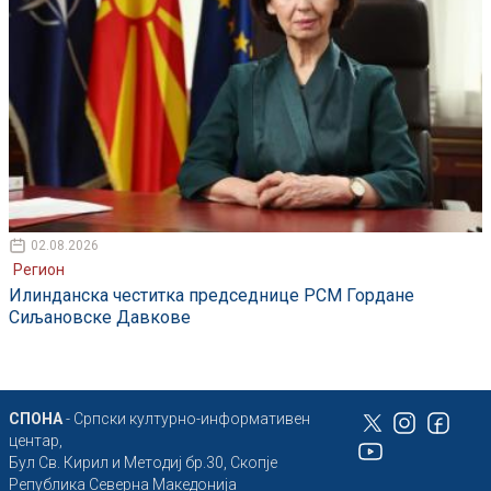
02.08.2026
Регион
Илинданска честитка председнице РСМ Гордане
Сиљановске Давкове
СПОНА
- Српски културно-информативен
центар,
Бул Св. Кирил и Методиј бр.30, Скопје
Република Северна Македонија