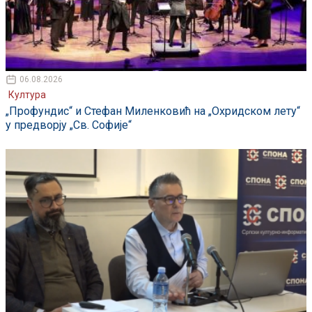
06.08.2026
Култура
„Профундис“ и Стефан Миленковић на „Охридском лету“
у предворју „Св. Софије“