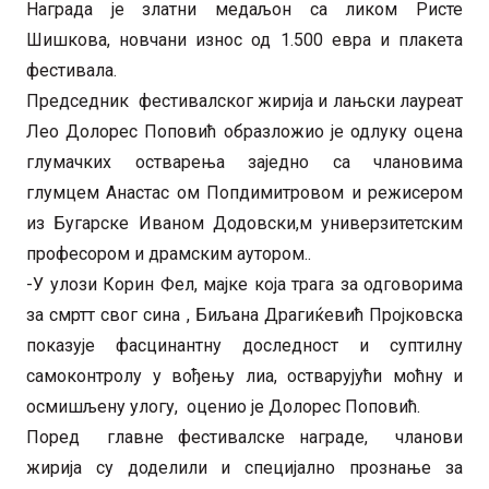
Награда је златни медаљон са ликом Ристе
Шишкова, новчани износ од 1.500 евра и плакета
фестивала.
Председник фестивалског жирија и лањски лауреат
Лео Долорес Поповић образложио је одлуку оцена
глумачких остварења заједно са члановима
глумцем Анастас ом Попдимитровом и режисером
из Бугарске Иваном Додовски,м универзитетским
професором и драмским аутором..
-У улози Корин Фел, мајке која трага за одговорима
за смртт свог сина , Биљана Драгиќевић Пројковска
показује фасцинантну доследност и суптилну
самоконтролу у вођењу лиа, остварујући моћну и
осмишљену улогу, оценио је Долорес Поповић.
Поред главне фестивалске награде, чланови
жирија су доделили и специјално прознање за