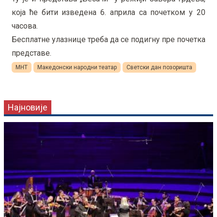
која ће бити изведена 6. априла са почетком у 20
часова.
Бесплатне улазнице треба да се подигну пре почетка
представе.
МНТ
Македонски народни театар
Светски дан позоришта
Најновије