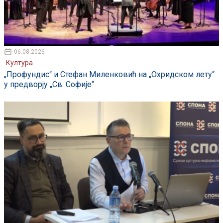
06.08.2026
Култура
„Профундис“ и Стефан Миленковић на „Охридском лету“
у предворју „Св. Софије“