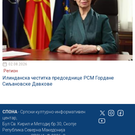
02.08.2026
Регион
Илинданска честитка председнице РСМ Гордане
Сиљановске Давкове
СПОНА
- Српски културно-информативен
центар,
Бул Св. Кирил и Методиј бр.30, Скопје
Република Северна Македонија