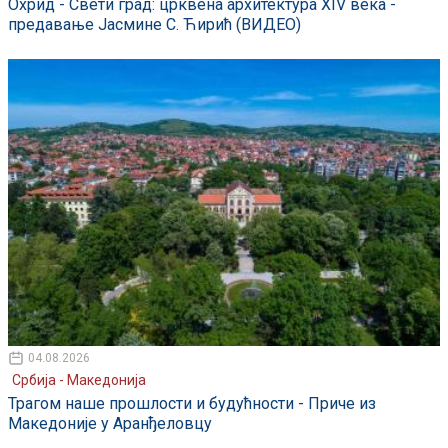
Охрид - Свети град: црквена архитектура XIV века -
предавање Јасмине С. Ћирић (ВИДЕО)
04.08.2026
Србија - Македонија
Трагом наше прошлости и будућности - Приче из
Македоније у Аранђеловцу