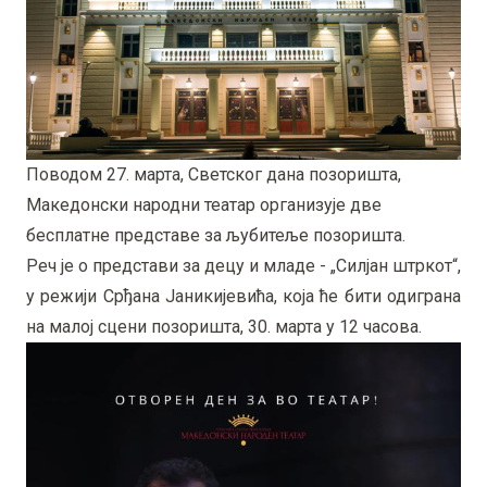
Поводом 27. марта, Светског дана позоришта,
Македонски народни театар организује две
бесплатне представе за љубитеље позоришта.
Реч је о представи за децу и младе - „Силјан штркот“,
у режији Срђана Јаникијевића, која ће бити одиграна
на малој сцени позоришта, 30. марта у 12 часова.