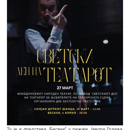
Ту је и представа „Бесачи” у режији Јавора Грдева,