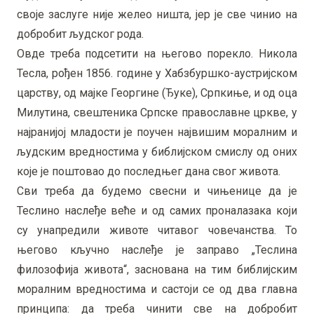
своје заслуге није желео ништа, јер је све чинио на
добробит људског рода.
Овде треба подсетити на његово порекло. Никола
Тесла, рођен 1856. године у Хабзбуршко-аустријском
царству, од мајке Георгине (Ђуке), Српкиње, и од оца
Милутина, свештеника Српске православне цркве, у
најранијој младости је поучен највишим моралним и
људским вредностима у библијском смислу од оних
које је поштовао до последњег дана свог живота.
Сви треба да будемо свесни и чињенице да је
Теслино наслеђе веће и од самих проналазака који
су унапредили животе читавог човечанства. То
његово кључно наслеђе је заправо „Теслина
филозофија живота“, заснована на тим библијским
моралним вредностима и састоји се од два главна
принципа: да треба чинити све на добробит