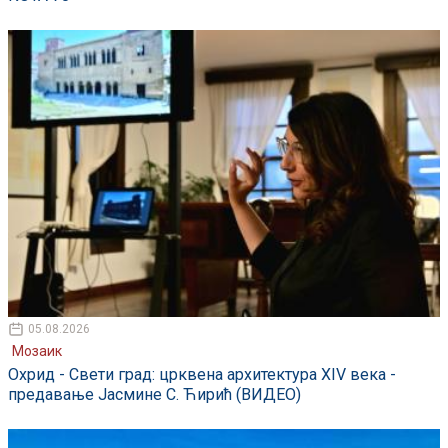
05.08.2026
Мозаик
Охрид - Свети град: црквена архитектура XIV века -
предавање Јасмине С. Ћирић (ВИДЕО)