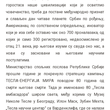
горостаса наше цивилизације који је осветлио
човечанство, треба да постане међународно признат
и слављен дан читаве планете. Србин по рођењу,
Американац по сопственом опредељењу, иноватор
који је иза себе оставио чак око 700 проналазака, од
којих је само 300 регистровано, недвосмислено је
отац 21. века, јер његови изуми су свуда око нас, а
нови су засновани на његовим научним
постулатима.
Министарство спољних послова Републике Србије
прошле године је покренуло стратешку кампању
ТЕСЛА-ЕНЕРГИЈА МИРА поводом 80 година од
смрти његове смрти. Тада је именовано 80 „Тесла
амбасадора“ широм света, међу којима су Музеј
Николе Тесле у Београду, Илон Маск, Зубин Мехта,
„Тесла научни центар” са Варденклифа, где се налази