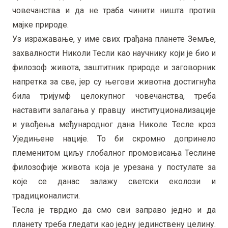
човечанства и да не траба чинити ништа против
мајке природе.
Уз изражавање, у име свих грађана планете Земље,
захвалности Николи Тесли као научнику који је био и
филозоф живота, заштитник природе и заговорник
напретка за све, јер су његови животна достигнућа
била тријумф целокупног човечанства, треба
наставити залагања у правцу институционализације
и увођења међународног дана Николе Тесле кроз
Уједињене нације. То би скромно допринело
племенитом циљу глобалног промовисања Теслине
филозофије живота која је урезана у постулате за
које се данас залажу светски еколози и
традиционалисти.
Тесла је тврдио да смо сви заправо једно и да
планету треба гледати као једну јединствену целину.