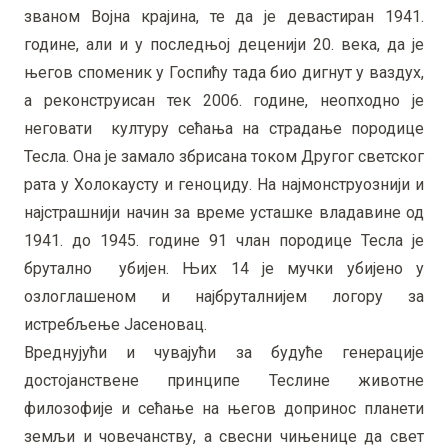
званом Војна крајина, те да је девастиран 1941.
године, али и у последњој деценији 20. века, да је
његов споменик у Госпићу тада био дигнут у ваздух,
а реконструисан тек 2006. године, неопходно је
неговати културу сећања на страдање породице
Тесла. Она је замало збрисана током Другог светског
рата у Холокаусту и геноциду. На најмонструознији и
најстрашнији начин за време усташке владавине од
1941. до 1945. године 91 члан породице Тесла је
брутално убијен. Њих 14 је мучки убијено у
озлоглашеном и најбруталнијем логору за
истребљење Јасеновац.
Вреднујући и чувајући за будуће генерације
достојанствене принципе Теслине животне
филозофије и сећање на његов допринос планети
земљи и човечанству, а свесни чињенице да свет