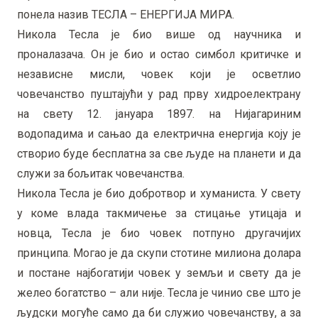
понела назив ТЕСЛА – ЕНЕРГИЈА МИРА.
Никола Тесла је био више од научника и
проналазача. Он је био и остао симбол критичке и
независне мисли, човек који је осветлио
човечанство пуштајући у рад прву хидроелектрану
на свету 12. јануара 1897. на Нијагариним
водопадима и сањао да електрична енергија коју је
створио буде бесплатна за све људе на планети и да
служи за бољитак човечанства.
Никола Тесла је био добротвор и хуманиста. У свету
у коме влада такмичење за стицање утицаја и
новца, Тесла је био човек потпуно другачијих
принципа. Могао је да скупи стотине милиона долара
и постане најбогатији човек у земљи и свету да је
желео богатство – али није. Тесла је чинио све што је
људски могуће само да би служио човечанству, а за