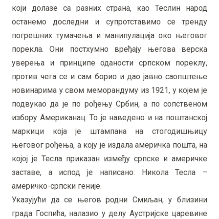
који долазе са разних страна, као Теслин народ
останемо доследни и супротставимо се тренду
погрешних тумачења и манипулација око његовог
порекла. Они постхумно вређају његова верска
уверења и принципе оданости српском пореклу,
против чега се и сам борио и дао јавно саопштење
новинарима у свом меморандуму из 1921, у којем је
подвукао да је по рођењу Србин, а по сопственом
избору Американац. То је наведено и на поштанској
маркици која је штампана на стогодишњицу
његовог рођења, а коју је издала америчка пошта, на
којој је Тесла приказан између српске и америчке
заставе, а испод је написано: Никола Тесла –
америчко-српски геније.
Указујући да се његов родни Смиљан, у близини
града Госпића, налазио у делу Аустријске царевине