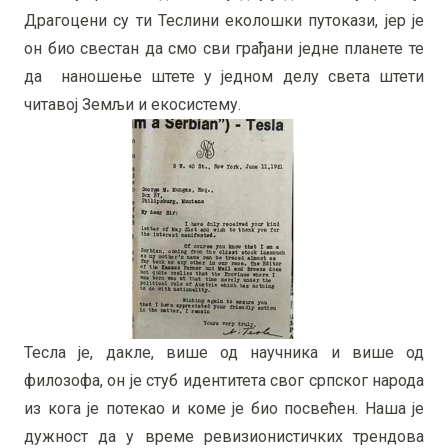
Драгоцени су ти Теслини еколошки путокази, јер је
он био свестан да смо сви грађани једне планете те
да наношење штете у једном делу света штети
читавој Земљи и екосистему.
Тесла је, дакле, више од научника и више од
филозофа, он је стуб идентитета свог српског народа
из кога је потекао и коме је био посвећен. Наша је
дужност да у време ревизионистичких трендова