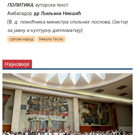
ПОЛИТИКА
, ауторски текст
Амбасадор
др Љиљана Никшић
(
В
. д. помоћника министра спољних послова, Сектор
за јавну и културну дипломатију
)
српски народ
Никола Тесла
Најновије