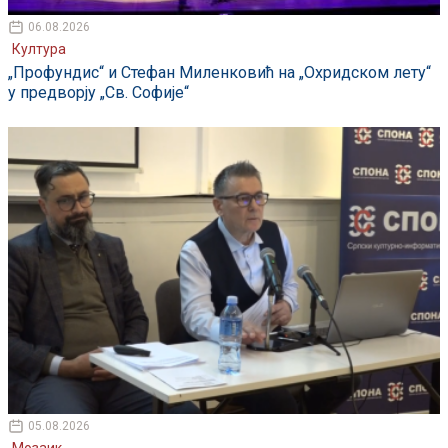
06.08.2026
Култура
„Профундис“ и Стефан Миленковић на „Охридском лету“
у предворју „Св. Софије“
05.08.2026