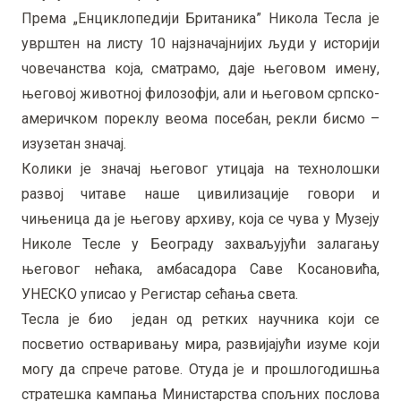
Према „Енциклопедији Британика” Никола Тесла је
уврштен на листу 10 најзначајнијих људи у историји
човечанства која, сматрамо, даје његовом имену,
његовој животној филозофји, али и његовом српско-
америчком пореклу веома посебан, рекли бисмо –
изузетан значај.
Колики је значај његовог утицаја на технолошки
развој читаве наше цивилизације говори и
чињеница да је његову архиву, која се чува у Музеју
Николе Тесле у Београду захваљујући залагању
његовог нећака, амбасадора Саве Косановића,
УНЕСКО уписао у Регистар сећања света.
Тесла је био један од ретких научника који се
посветио остваривању мира, развијајући изуме који
могу да спрече ратове. Отуда је и прошлогодишња
стратешка кампања Министарства спољних послова