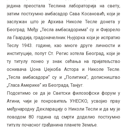
једина преостала Теслина лабораторија на свету,
затим постхумно амбасадор Сава Косановић, који је
заслужан што је Архива Николе Тесле донета у
Београд. Међу „Тесла амбасадорима“ су и Фијорело
ла Гвардија, градоначелник Њујорка који је испратио
Теслу 1943. године, као многе друге личности и
институције, попут Ст. Регис хотела Београд, који је
ту титулу понео у знак сећања на пријатељство
оснивача Џона Џејкоба Астора и Николе Тесле.
„Тесла амбасадори“ су и „Политика“, дописништво
„Гласа Америке“ из Београда, Танјуг.
Подсетимо се да је Светски филозофски форум у
Атини, чији је покровитељ УНЕСКО, усвојио прву
међународну Декларацију о Николи Тесли и да му је
поводом 80 година од смрти доделио постхумно
титулу почасног грађанина планете Земље.