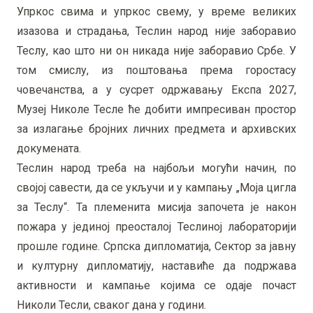
Упркос свима и упркос свему, у време великих
изазова и страдања, Теслин народ није заборавио
Теслу, као што ни он никада није заборавио Србе. У
том смислу, из поштовања према горостасу
човечанства, а у сусрет одржавању Експа 2027,
Музеј Николе Тесле ће добити импресиван простор
за излагање бројних личних предмета и архивских
докумената.
Теслин народ треба на најбољи могући начин, по
својој савести, да се укључи и у кампању „Моја цигла
за Теслу“. Та племенита мисија започета је након
пожара у јединој преосталој Теслиној лабораторији
прошле године. Српска дипломатија, Сектор за јавну
и културну дипломатију, наставиће да подржава
активности и кампање којима се одаје почаст
Николи Тесли, сваког дана у години.