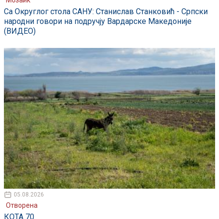
Мозаик
Са Округлог стола САНУ: Станислав Станковић - Српски
народни говори на подручју Вардарске Македоније
(ВИДЕО)
05.08.2026
Отворена
КОТА 70