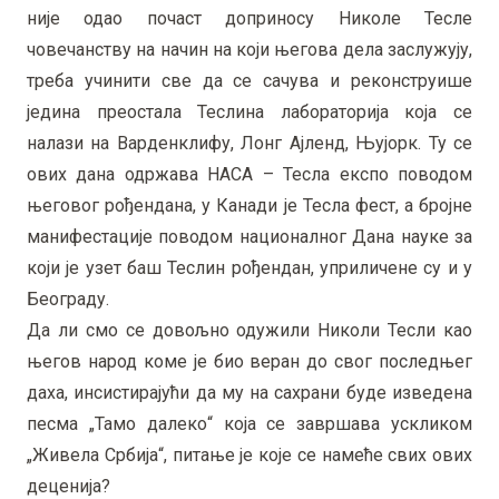
није одао почаст доприносу Николе Тесле
човечанству на начин на који његова дела заслужују,
треба учинити све да се сачува и реконструише
једина преостала Теслина лабораторија која се
налази на Варденклифу, Лонг Ајленд, Њујорк. Ту се
ових дана одржава НАСА – Тесла експо поводом
његовог рођендана, у Канади је Тесла фест, а бројне
манифестације поводом националног Дана науке за
који је узет баш Теслин рођендан, уприличене су и у
Београду.
Да ли смо се довољно одужили Николи Тесли као
његов народ коме је био веран до свог последњег
даха, инсистирајући да му на сахрани буде изведена
песма „Тамо далеко“ која се завршава ускликом
„Живела Србија“, питање је које се намеће свих ових
деценија?