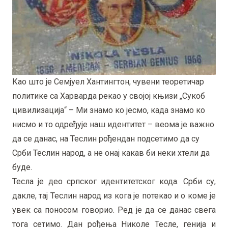
Као што је Семјуел Хантингтон, чувени теоретичар
политике са Харварда рекао у својој књизи „Сукоб
цивилизација“ – Ми знамо ко јесмо, када знамо ко
нисмо и то одређује наш идентитет – веома је важно
да се данас, на Теслин рођендан подсетимо да су
Срби Теслин народ, а не онај какав би неки хтели да
буде.
Тесла је део српског идентитетског кода. Срби су,
дакле, тај Теслин народ из кога је потекао и о коме је
увек са поносом говорио. Ред је да се данас свега
тога сетимо. Дан рођења Николе Тесле, генија и