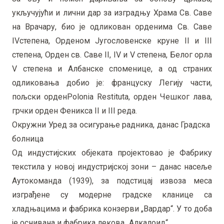
укључујући и лични дар за изградњу Храма Св. Саве
на Врачару, био је одликован орденима Св. Саве
IVстепена, Орденом Југословенске круне II и III
степена, Орден св. Саве II, IV и V степена, Белог орла
V степенa и Aлбанскe споменице, а од страних
одликовања добио је: француску Легију части,
пољски орденPolonia Restituta, орден Чешког лава,
грчки орден Феникса II и III реда.
Oкружни Уред за осигурање радника, данас Градска
болница
Од индустијских објеката пројектовао је Фабрику
текстила у новој индустријској зони – данас насеље
Аутокоманда (1939), за подстицај извоза меса
изграђене су модерне градске кланице са
хладњацима и фабрика конзерви „Вардар“. У то доба
је оснивана и фабрика лекова „Алкалоид“.