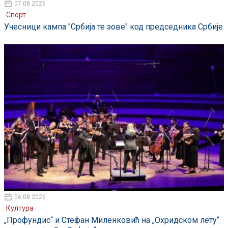
07.08.2026
Спорт
Учесници кампа "Србија те зове" код председника Србије
06.08.2026
Култура
„Профундис“ и Стефан Миленковић на „Охридском лету“