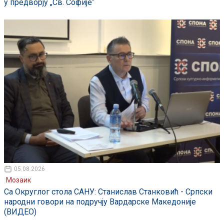
у предворју „Св. Софије“
05.08.2026
Мозаик
Са Округлог стола САНУ: Станислав Станковић - Српски
народни говори на подручју Вардарске Македоније
(ВИДЕО)