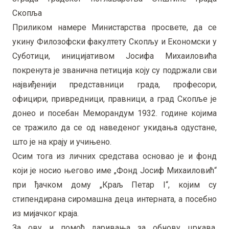
Скопља
Приликом намере Министарства просвете, да се
укину Филозофски факултету Скопљу и Економски у
Суботици, иницијативом Јосифа Михаиловића
покренута је званична петиција коју су подржали сви
највиђенији представници града, професори,
официри, привредници, правници, а град Скопље је
донео и посебан Меморандум 1932. године којима
се тражило да се од наведеног укидања одустане,
што је на крају и учињено.
Осим тога из личних средстава основао је и фонд
који је носио његово име „Фонд Јосиф Михаиловић“
при ђачком дому „Краљ Петар I“, којим су
стипендирана сиромашна деца интерната, а посебно
из мијачког краја.
За ову и помоћ даривања за обнову цркава,