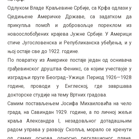
Одлуком Владе Краљевине Србије, са Крфа одлази у
Сједињене Америчке Државе, са задатком да
прикупља помоћ и добровољце пореклом из
новоослобођених крајева Јужне Србије. У Америци
стиче Југословенска и Републиканска убеђења, и у
њој остаје све до 1922. године.
По повратку из Америке постаје један од оснивача
грађевинског друштва Феникс, са којим учествује у
изградњи пруге Београд−Ужице. Период 1926—1928
године, проводи у Енглеској, где завршава
докторске студије на тему Вртних градова.
Самим постављењем Јосифа Михаиловића на чело
града, на Савиндан 1929. године, а по личној жељи
краља Александра I, незадовљног дотадашњим
радом управа у развоју Скопља, морало се кренути
од самих основа, односно регулационог плана.