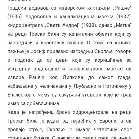
Градски водовод са изворском каптажом „Рашче“
(1936), водоводна и канализациона мрежа (1937),
хидроцентрала „Свети Андреј“ (1938), данас „Матка“
на реци Трески били су капитални објекти који су
завредили и инострану пажњу. О томе са колико
пажње је Јосиф прилазио изградњи Скопља, говори
и податак да су цеви које су коришћење за
изградњу водоводне и канализационе мреже од
извора Рашче код Липкова до самог града,
набављане у челичанама у Љубљани и Нотингену у
Енглеској, о чему су сачувани уговори које је град
имао са добављачима.
Када је изграђена, брана хидроцентрале на реци
Трески била је једна од највећих у Европи, а од
продаје струје, Скопље је имало четвртину свог
годишњег буџета. О значају за сваки град да има у