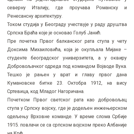
северну Италију, где проучава Романску и
Ренесансну архитектуру.
Током студија у Београду учествује у раду друштва
Српска Браћа које је основао Голуб Јанић.
Пре почетка Првог балканског рата ступа у чету
Доксима Михаиловића, која је окупљала Мијаке –
студенте београдског универзитета, а у оквиру
Добровољачког одреда под командом Војводе Вука.
Тешко је рањен у врат и главу првог дана
Кумановске битке 23. Октобра 1912, на вису
Сртевица, код Младог Нагоричана.
Почетком Првог светског рата као добровољац
ступа у Српску војску, где је додељен инжењерском
одељењу Врховне команде. У време слома Србије
1915. повлачи се са српском војском преко Албаније
на Крф.