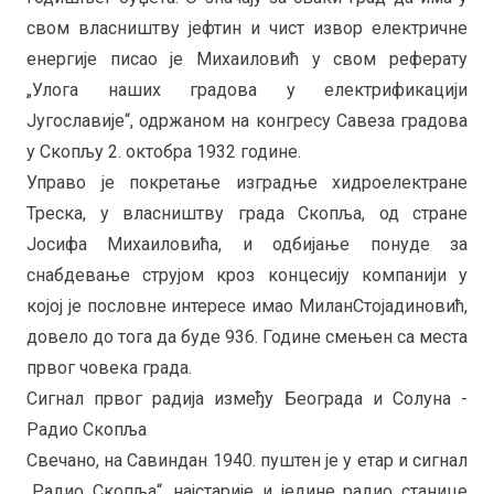
свом власништву јефтин и чист извор електричне
енергије писао је Михаиловић у свом реферату
„Улога наших градова у електрификацији
Југославије“, одржаном на конгресу Савеза градова
у Скопљу 2. октобра 1932 године.
Управо је покретање изградње хидроелектране
Треска, у власништву града Скопља, од стране
Јосифа Михаиловића, и одбијање понуде за
снабдевање струјом кроз концесију компанији у
којој је пословне интересе имао МиланСтојадиновић,
довело до тога да буде 936. Године смењен са места
првог човека града.
Сигнал првог радија између Београда и Солуна -
Радио Скопља
Свечано, на Савиндан 1940. пуштен је у етар и сигнал
„Радио Скопља“, најстарије и једине радио станице