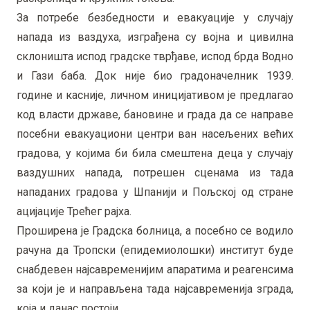
За потребе безбедности и евакуације у случају
напада из ваздуха, изграђена су војна и цивилна
склоништа испод градске тврђаве, испод брда Водно
и Гази баба. Док није био градоначелник 1939.
године и касније, личном иницијативом је предлагао
код власти државе, бановине и града да се направе
посебни евакуациони центри ван насељених већих
градова, у којима би била смештена деца у случају
ваздушних напада, потрешен сценама из тада
нападаних градова у Шпанији и Пољској од стране
ацијације Трећег рајха.
Проширена је Градска болница, а посебно се водило
рачуна да Тропски (епидемиолошки) институт буде
снабдевен најсавременијим апаратима и реагенсима
за који је и направљена тада најсавременија зграда,
која и данас постоји.