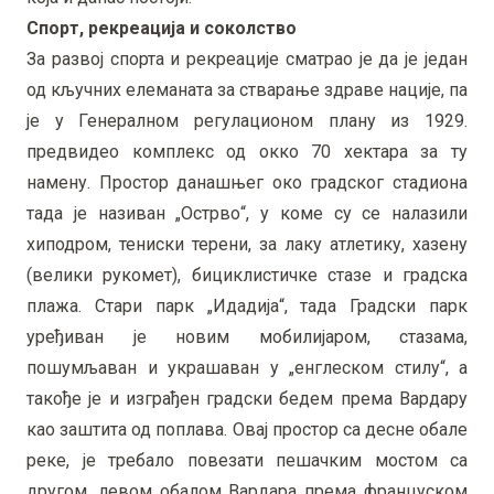
Спорт, рекреација и соколство
За развој спорта и рекреације сматрао је да је један
од кључних елеманата за стварање здраве нације, па
је у Генералном регулационом плану из 1929.
предвидео комплекс од окко 70 хектара за ту
намену. Простор данашњег око градског стадиона
тада је називан „Острво“, у коме су се налазили
хиподром, тениски терени, за лаку атлетику, хазену
(велики рукомет), бициклистичке стазе и градска
плажа. Стари парк „Идадија“, тада Градски парк
уређиван је новим мобилијаром, стазама,
пошумљаван и украшаван у „енглеском стилу“, а
такође је и изграђен градски бедем према Вардару
као заштита од поплава. Овај простор са десне обале
реке, је требало повезати пешачким мостом са
другом, левом обалом Вардара према француском