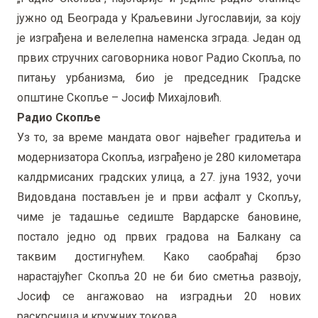
јужно од Београда у Краљевини Југославији, за коју
је изграђена и велелепна наменска зграда. Један од
првих стручних саговорника новог Радио Скопља, по
питању урбанизма, био је председник Градске
општине Скопље – Јосиф Михајловић.
Радио Скопље
Уз то, за време мандата овог највећег градитеља и
модернизатора Скопља, изграђено је 280 километара
калдрмисаних градских улица, а 27. јуна 1932, уочи
Видовдана постављен је и први асфалт у Скопљу,
чиме је тадашње седиште Вардарске бановине,
постало једно од првих градова на Балкану са
таквим достигнућем. Како саобраћај брзо
нарастајућег Скопља 20 не би био сметња развоју,
Јосиф се ангажовао на изградњи 20 нових
раскрсница и кружних токова.