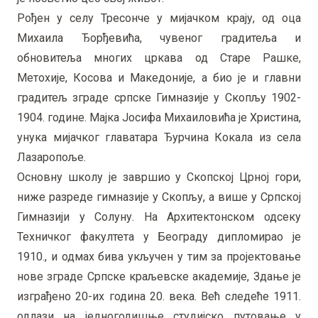
Рођен у селу Тресонче у мијачком крају, од оца
Михаила Ђорђевића, чувеног градитеља и
обновитеља многих цркава од Старе Рашке,
Метохије, Косова и Македоније, а био је и главни
градитељ зграде српске Гимназије у Скопљу 1902-
1904. године. Мајка Јосифа Михаиловића је Христина,
унука мијачког главатара Ђурчина Кокала из села
Лазаропоље.
Основну школу је завршио у Скопској Црној гори,
ниже разреде гимназије у Скопљу, а више у Српској
Гимназији у Солуну. На Архитектонском одсеку
Техничког факултета у Београду дипломирао је
1910., и одмах бива укључен у тим за пројектовање
нове зграде Српске краљевске академије, Здање је
изграђено 20-их година 20. века. Већ следеће 1911.
одлази на једногодишње студијско путовање у