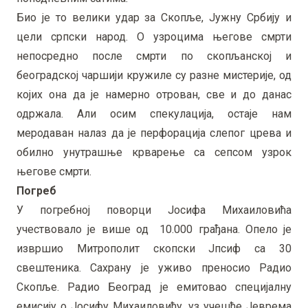
Био је то велики удар за Скопље, Јужну Србију и
цели српски народ. О узроцима његове смрти
непосредно после смрти по скопљанској и
београдској чаршији кружиле су разне мистерије, од
којих она да је намерно отрован, све и до данас
одржала. Али осим спекулација, остаје нам
меродаван налаз да је перфорација слепог црева и
обилно унутрашње крварење са сепсом узрок
његове смрти.
Погреб
У погребној поворци Јосифа Михаиловића
учествовало је више од 10.000 грађана. Опело је
извршио Митрополит скопски Јпсиф са 30
свештеника. Сахрану је уживо преносио Радио
Скопље. Радио Београд је емитовао специјалну
емисију о Јосифу Михаиловићу, уз учешће Јеврема