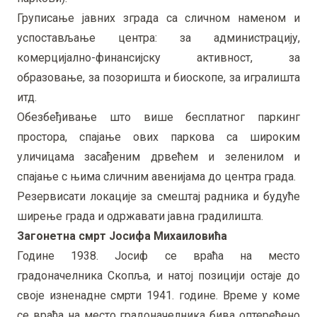
Груписање јавних зграда са сличном наменом и
успостављање центра: за администрацију,
комерцијално-финансијску активност, за
образовање, за позоришта и биоскопе, за игралишта
итд.
Обезбеђивање што више бесплатног паркинг
простора, спајање ових паркова са широким
уличицама засађеним дрвећем и зеленилом и
спајање с њима сличним авенијама до центра града.
Резервисати локације за смештај радника и будуће
ширење града и одржавати јавна градилишта.
Загонетна смрт Јосифа Михаиловића
Године 1938. Јосиф се враћа на место
градоначелника Скопља, и натој позицији остаје до
своје изненадне смрти 1941. године. Време у коме
се враћа на место градоначелника бива оптерећено