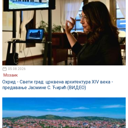
05.08.2026
Мозаик
Охрид - Свети град: црквена архитектура XIV века -
предавање Јасмине С. Ћирић (ВИДЕО)