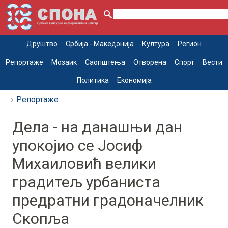
Друштво
Србија - Македонија
Култура
Регион
Репортаже
Мозаик
Саопштења
Отворена
Спорт
Вести
Политика
Економија
Репортаже
Дела - на данашњи дан
упокојио се Јосиф
Михаиловић велики
градитељ урбаниста
предратни градоначелник
Скопља