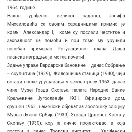
1964. године.
Након урађеног великог задатка, Јосифа
Михаиловића са својим сарадницима примио је
краљ Александар I, коме су послали честитке и
захвалност на помоћи и при томе му уручили
посебан примерак Регулационог плана. Даља
планска изградња је могла почети!
Здање управе Вардарске бановине – данас Собрање
– скупштина (1939), Железничка станица (1940), чији
остаци после урушавања у земљотресу 1963. данас
чине Музеј Града Скопља, палата Народне Банке
Краљевине Југославије 1931. Официрски дом,
срушен 1963., наменски објекат за зоолошку секцију
Музеја Јужне Србије (1939), Зграда Црвеног Крста у
Скопљу (1930), коју је лично пројектовао, а која
постоји и данас, Тропски институт – Хигијенски