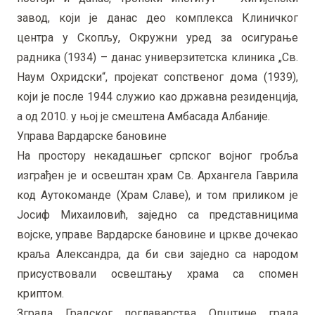
завод, који је данас део комплекса Клиничког
центра у Скопљу, Окружни уред за осигурање
радника (1934) – данас универзитетска клиника „Св.
Наум Охридски“, пројекат сопственог дома (1939),
који је после 1944 служио као државна резиденција,
а од 2010. у њој је смештена Амбасада Албаније.
Управа Вардарске бановине
На простору некадашњег српског војног гробља
изграђен је и освештан храм Св. Архангела Гаврила
код Аутокоманде (Храм Славе), и том приликом је
Јосиф Михаиловић, заједно са представницима
војске, управе Вардарске бановине и цркве дочекао
краља Александра, да би сви заједно са народом
присуствовали освештању храма са спомен
криптом.
Зграда Градског поглаварства Општине градa