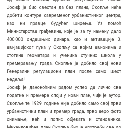
Јосиф је био свестан да без плана, Скопље неће
добити контуре савременог урбанистичког центра,
као ни правце будућег ширења. Уз помоћ
Министарства грађевина, које је за ту намену дало
400.000 ондашњих динара, као и активације 3.
авијацијског пука у Скопљу са војим авионима и
стотина геометара и ученика стучних школа у
премеравању града, Скопље је добило свој нови
Генерални регулациони план после само шест
недеља!
Јосиф је даноноћним радом успео да лично све
податке и премере споји у нови план, чији је аутор.
Скопље те 1929. године није добило само свој први
урбанистички план и премер града, прво аеро фото
снимање, већ и попис објеката и становника.
Михаиловићев план Скопља био је употреби све до