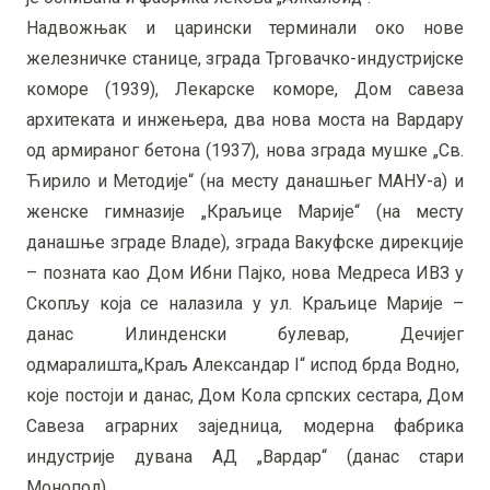
Надвожњак и царински терминали око нове
железничке станице, зграда Трговачко-индустријске
коморе (1939), Лекарске коморе, Дом савеза
архитеката и инжењера, два нова моста на Вардару
од армираног бетона (1937), нова зграда мушке „Св.
Ћирило и Методије“ (на месту данашњег МАНУ-а) и
женске гимназије „Краљице Марије“ (на месту
данашње зграде Владе), зграда Вакуфске дирекције
– позната као Дом Ибни Пајко, нова Медреса ИВЗ у
Скопљу која се налазила у ул. Краљице Марије –
данас Илинденски булевар, Дечијег
одмаралишта„Краљ Александар I“ испод брда Водно,
које постоји и данас, Дом Кола српских сестара, Дом
Савеза аграрних заједница, модерна фабрика
индустрије дувана АД „Вардар“ (данас стари
Монопол).