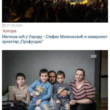
07.08.2026
Култура
Магична ноћ у Охриду - Стефан Миленковић и камерниот
оркестар „Профундис“