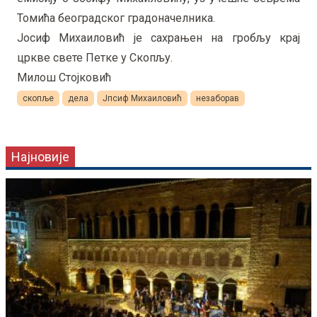
Томића београдског градоначелника.
Јосиф Михаиловић је сахрањен на гробљу крај
цркве свете Петке у Скопљу.
Милош Стојковић
скопље
дела
Јпсиф Михаиловић
незаборав
Најновије