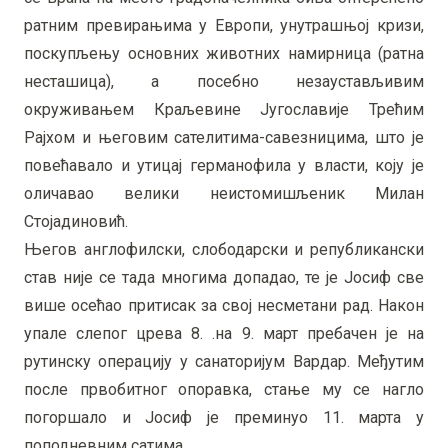
ратним превирањима у Европи, унутрашњој кризи,
поскупљењу основних животних намирница (ратна
несташица), а посебно незаустављивим
окруживањем Краљевине Југославије Трећим
Рајхом и његовим сателитима-савезницима, што је
повећавало и утицај германофила у власти, коју је
оличавао велики неистомишљеник Милан
Стојадиновић.
Његов англофилски, слободарски и републикански
став није се тада многима допадао, те је Јосиф све
више осећао притисак за свој несметани рад. Након
упале слепог црева 8. .на 9. март пребачен је на
рутинску операцију у санаторијум Вардар. Међутим
после првобитног опоравка, стање му се нагло
погоршало и Јосиф је преминуо 11. марта у
поподневним сатима.