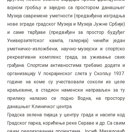
војном гробљу и заједно са простором данашњег
Музеја савремене уметности (предвиђена изградња
нове зграде градског Музеја и Музеја Јужне Србије)
и саме тврђаве (предвиђен за простор будуђег
Универзитетског кампа, галерија) чинећи један
уметничко-изложбени, научно-музејски и спортско
рекреативни комплекс града, за уживање свих
грађана. Спортсим активностима требамо додати и
организацију V покрајинског слета у Скопљу 1937.
године на коме су учествовали соколи из целе
краљевине, а стадион наменски направљен за ту
прилику налазио се подно Водна, на простору
данашњег Клиничког центра.
Градска зелена пијаца у центру града и насипи код
Градског парка, корићење реке Сераве и др. Са свим
овим реализованим пројектима, Јосиф Михајловић