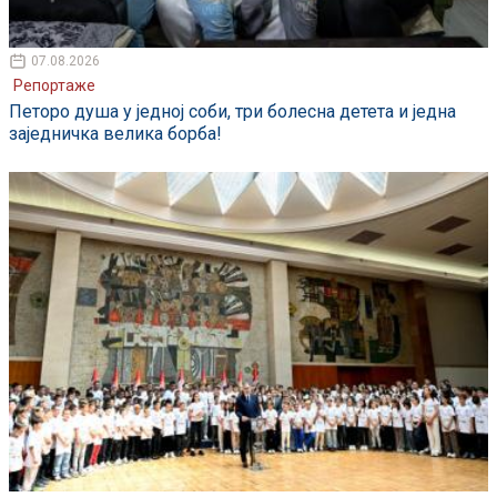
07.08.2026
Репортаже
Петоро душа у једној соби, три болесна детета и једна
заједничка велика борба!