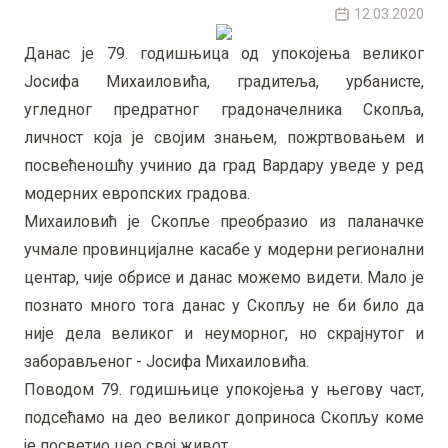
12.03.2020
Данас је 79. годишњица од упокојења великог
Јосифа Михаиловића, градитеља, урбанисте,
угледног предратног градоначелника Скопља,
личност која је својим знањем, пожртвовањем и
посвећеношћу учинио да град Вардару уведе у ред
модерних европских градова.
Михаиловић је Скопље преобразио из паланачке
учмале провинцијалне касабе у модерни регионални
центар, чије обрисе и данас можемо видети. Мало је
познато много тога данас у Скопљу не би било да
није дела великог и неуморног, но скрајнутог и
заборављеног - Јосифа Михаиловића.
Поводом 79. годишњице упокојења у његову част,
подсећамо на део великог доприноса Скопљу коме
је посветио цео свој живот.