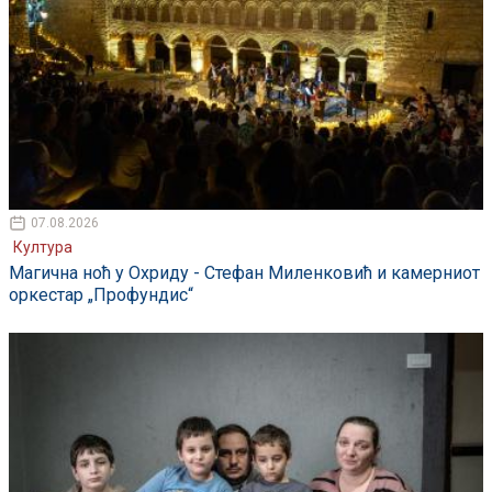
07.08.2026
Култура
Магична ноћ у Охриду - Стефан Миленковић и камерниот
оркестар „Профундис“