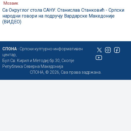
Мозаик
Са Округлог стола САНУ: Станислав Станковић - Српски
народни говори на подручју Вардарске Македоније
(ВИДЕО)
СПОНА
- Српски културно-информативен
центар,
Бул Св. Кирил и Методиј бр.30, Скопје
Република Северна Македонија
СПОНА, © 2026, Сва права задржана.