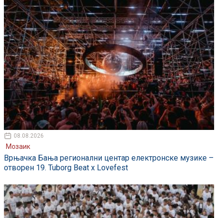
08.08.2026
Мозаик
Врњачка Бања регионални центар електронске музике –
отворен 19. Tuborg Beat x Lovefest