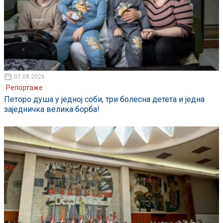
07.08.2026
Репортаже
Петоро душа у једној соби, три болесна детета и једна
заједничка велика борба!