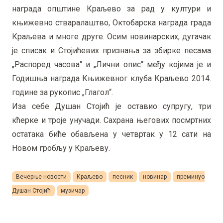
награда општине Краљево за рад у култури и
књижевно стваралаштво, Октобарска награда града
Краљева и многе друге. Осим новинарских, дугачак
је списак и Стојићевих признања за збирке песама
„Распоред часова“ и „Лични опис“ међу којима је и
Годишња награда Књижевног клуба Краљево 2014.
године за рукопис „Глагол“.
Иза себе Душан Стојић је оставио супругу, три
кћерке и троје унучади. Сахрана његових посмртних
остатака биће обављена у четвртак у 12 сати на
Новом гробљу у Краљеву.
Вечерње новости
Краљево
песник
новинар
преминуо
Душан Стојић
музичар