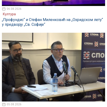
06.08.2026
Култура
„Профундис“ и Стефан Миленковић на „Охридском лету“
у предворју „Св. Софије“
05.08.2026