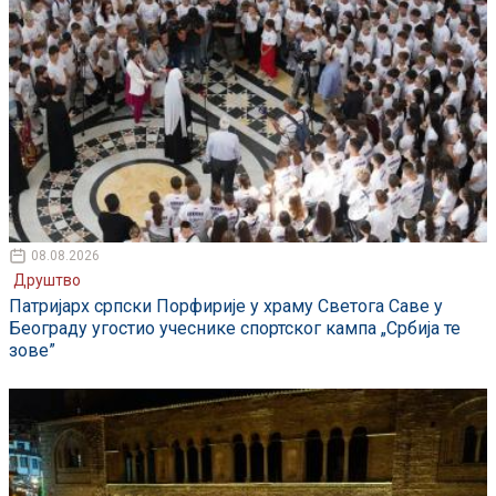
08.08.2026
Друштво
Патријарх српски Порфирије у храму Светога Саве у
Београду угостио учеснике спортског кампа „Србија те
зове”