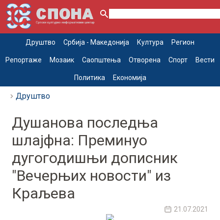
Друштво
Србија - Македонија
Култура
Регион
Репортаже
Мозаик
Саопштења
Отворена
Спорт
Вести
Политика
Економија
Друштво
Душанова последња
шлајфна: Преминуо
дугогодишњи дописник
"Вечерњих новости" из
Краљева
21.07.2021