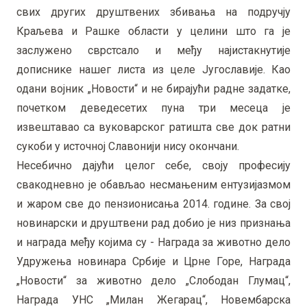
свих других друштвених збивања на подручју
Краљева и Рашке области у целини што га је
заслужено сврстсало и међу најистакнутије
дописнике нашег листа из целе Југославије. Као
одани војник „Новости“ и не бирајући радне задатке,
почетком деведесетих пуна три месеца је
извештавао са вуковарског ратишта све док ратни
сукоби у источној Славонији нису окончани.
Несебично дајући целог себе, своју професију
свакодневно је обављао несмањеним ентузијазмом
и жаром све до пензионисања 2014. године. За свој
новинарски и друштвени рад добио је низ признања
и награда међу којима су - Награда за животно дело
Удружења новинара Србије и Црне Горе, Награда
„Новости“ за животно дело „Слободан Глумац“,
Награда УНС „Милан Жегарац“, Новембарска