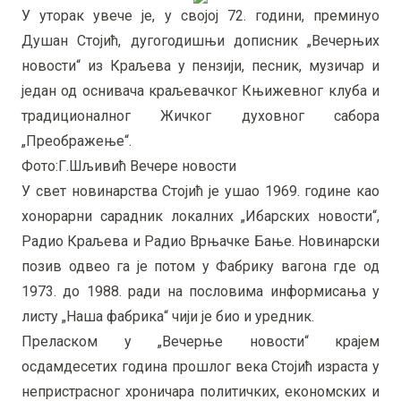
У уторак увече је, у својој 72. години, преминуо
Душан Стојић, дугогодишњи дописник „Вечерњих
новости“ из Краљева у пензији, песник, музичар и
један од оснивача краљевачког Књижевног клуба и
традиционалног Жичког духовног сабора
„Преображење“.
Фото:Г.Шљивић Вечере новости
У свет новинарства Стојић је ушао 1969. године као
хонорарни сарадник локалних „Ибарских новости“,
Радио Краљева и Радио Врњачке Бање. Новинарски
позив одвео га је потом у Фабрику вагона где од
1973. до 1988. ради на пословима информисања у
листу „Наша фабрика“ чији је био и уредник.
Преласком у „Вечерње новости“ крајем
осдамдесетих година прошлог века Стојић израста у
непристрасног хроничара политичких, економских и