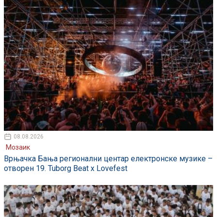
08.08.2026
Мозаик
Врњачка Бања регионални центар електронске музике –
отворен 19. Tuborg Beat x Lovefest