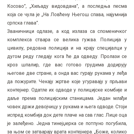
Косово”, „Хиљаду видовдана”, а последња песма
која се чула је „На Ловћену Његош спава, најумнија
српска глава”.
Званичници одлазе, а код излаза са споменичког
комплекса ствара се велика гужва. Полиција у
цивилу, редовна полиција и на крају специјалци у
дугом реду гледају кога ће да одведу. Пролази се
кроз шпалир, где вас готово грудима додирују
његове две стране, а онда вас гурају рукама у леђа
да пожурите. Чекају жртве које угуравају у прљави
контејнер. Одатле их одводе у полицијске комбије и
даље према полицијским станицама. Један млађи
човек држи девојчицу у рукама и њега одводе. Стоји
испред комбија док дете плаче на сав глас. Лице оца
је залеђено. Једна тинејџерка се потпуно погубила,
за њом се затварају врата контејнера. „Боже, колико