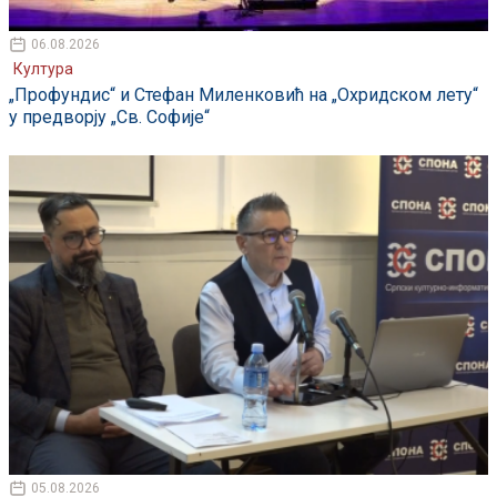
06.08.2026
Култура
„Профундис“ и Стефан Миленковић на „Охридском лету“
у предворју „Св. Софије“
05.08.2026