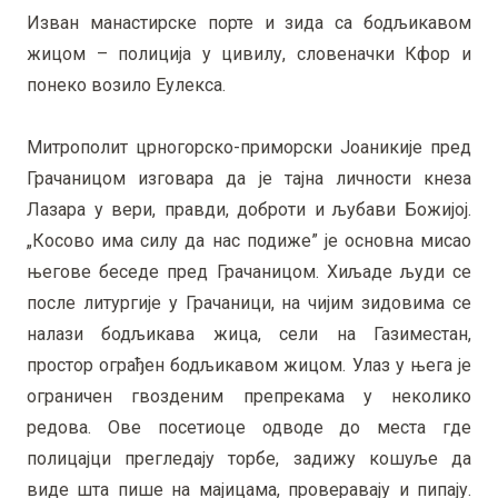
Изван манастирске порте и зида са бодљикавом
жицом – полиција у цивилу, словеначки Кфор и
понеко возило Еулекса.
Митрополит црногорско-приморски Јоаникије пред
Грачаницом изговара да је тајна личности кнеза
Лазара у вери, правди, доброти и љубави Божијој.
„Косово има силу да нас подиже” је основна мисао
његове беседе пред Грачаницом. Хиљаде људи се
после литургије у Грачаници, на чијим зидовима се
налази бодљикава жица, сели на Газиместан,
простор ограђен бодљикавом жицом. Улаз у њега је
ограничен гвозденим препрекама у неколико
редова. Ове посетиоце одводе до места где
полицајци прегледају торбе, задижу кошуље да
виде шта пише на мајицама, проверавају и пипају.