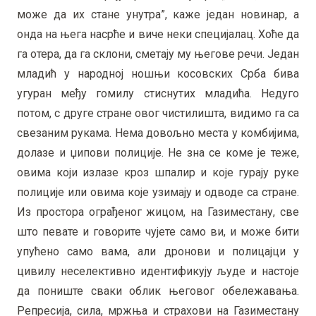
може да их стане унутра”, каже један новинар, а
онда на њега насрће и виче неки специјалац. Хоће да
га отера, да га склони, сметају му његове речи. Један
младић у народној ношњи косовских Срба бива
угуран међу гомилу стиснутих младића. Недуго
потом, с друге стране овог чистилишта, видимо га са
свезаним рукама. Нема довољно места у комбијима,
долазе и џипови полиције. Не зна се коме је теже,
овима који излазе кроз шпалир и које гурају руке
полиције или овима које узимају и одводе са стране.
Из простора ограђеног жицом, на Газиместану, све
што певате и говорите чујете само ви, и може бити
упућено само вама, али дронови и полицајци у
цивилу неселективно идентификују људе и настоје
да пониште сваки облик његовог обележавања.
Репресија, сила, мржња и страхови на Газиместану