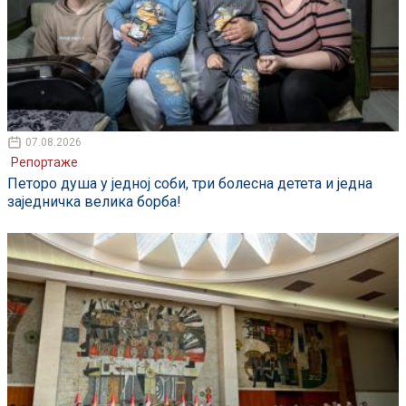
07.08.2026
Репортаже
Петоро душа у једној соби, три болесна детета и једна
заједничка велика борба!