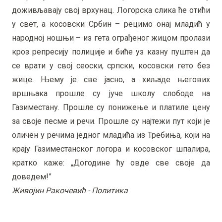
доживљавају свој врхунац. Логорска слика ће отићи
у свет, а косовски Србин – рецимо онај младић у
народној ношњи – из гета ограђеног жицом пролази
кроз репресију полиције и биће уз казну пуштен да
се врати у свој сеоски, српски, косовски гето без
жице. Њему је све јасно, а хиљаде његових
вршњака прошле су јуче школу слободе на
Газиместану. Прошле су понижење и платиле цену
за своје песме и речи. Прошле су најтежи пут који је
оличен у речима једног младића из Требиња, који на
крају Газиместанског логора и косовског шпалира,
кратко каже: „Догодине ћу овде све своје да
доведем!”
Живојин Ракочевић - Политика