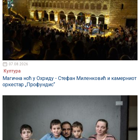
07.08.2026
Култура
Магична ноћ у Охриду - Стефан Миленковић и камерниот
оркестар „Профундис“