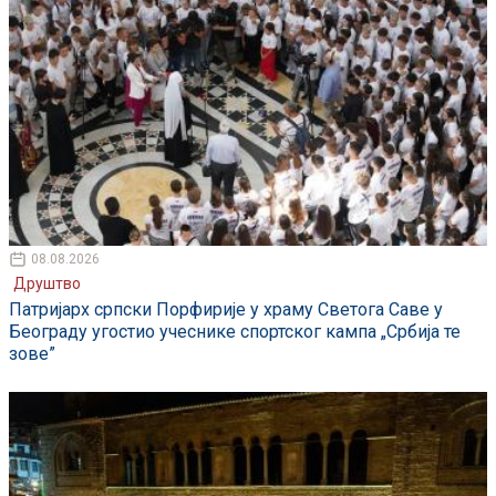
08.08.2026
Друштво
Патријарх српски Порфирије у храму Светога Саве у
Београду угостио учеснике спортског кампа „Србија те
зове”