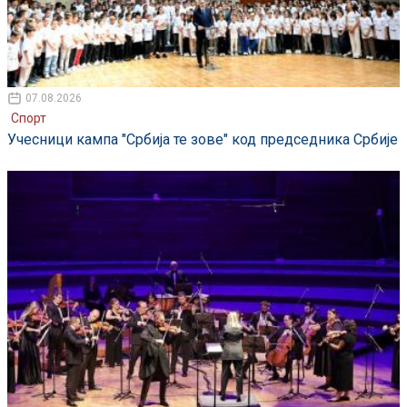
07.08.2026
Спорт
Учесници кампа "Србија те зове" код председника Србије