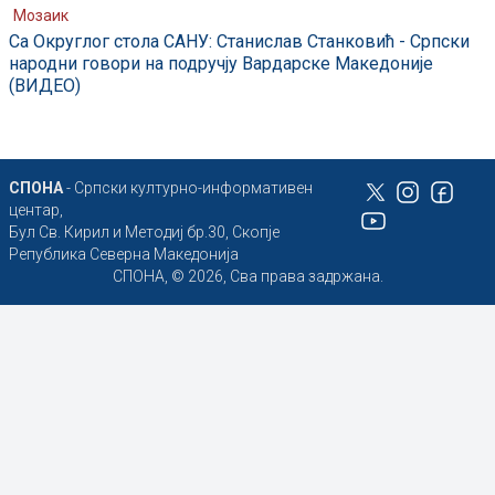
Мозаик
Са Округлог стола САНУ: Станислав Станковић - Српски
народни говори на подручју Вардарске Македоније
(ВИДЕО)
СПОНА
- Српски културно-информативен
центар,
Бул Св. Кирил и Методиј бр.30, Скопје
Република Северна Македонија
СПОНА, © 2026, Сва права задржана.