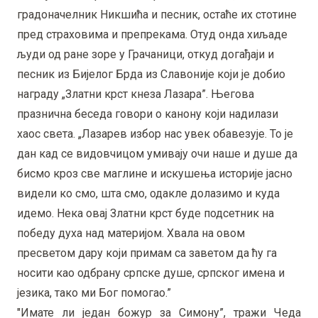
градоначелник Никшића и песник, остаће их стотине
пред страховима и препрекама. Отуд онда хиљаде
људи од ране зоре у Грачаници, откуд догађаји и
песник из Бијелог Брда из Славоније који је добио
награду „Златни крст кнеза Лазара”. Његова
празнична беседа говори о канону који надилази
хаос света. „Лазарев избор нас увек обавезује. То је
дан кад се видовчицом умивају очи наше и душе да
бисмо кроз све маглине и искушења историје јасно
видели ко смо, шта смо, одакле долазимо и куда
идемо. Нека овај Златни крст буде подсетник на
победу духа над материјом. Хвала на овом
пресветом дару који примам са заветом да ћу га
носити као одбрану српске душе, српског имена и
језика, тако ми Бог помогао.”
"Имате ли један божур за Симону”, тражи Чеда