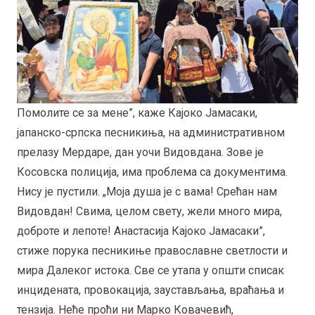
Помолите се за мене”, каже Кајоко Јамасаки,
јапанско-српска песникиња, на административном
прелазу Мердаре, дан уочи Видовдана. Зове је
Косовска полиција, има проблема са документима.
Нису је пустили. „Моја душа је с вама! Срећан нам
Видовдан! Свима, целом свету, жели много мира,
доброте и лепоте! Анастасија Кајоко Јамасаки”,
стиже порука песникиње православне светлости и
мира Далеког истока. Све се утапа у општи списак
инцидената, провокација, заустављања, враћања и
тензија. Неће проћи ни Марко Ковачевић,