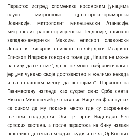
Парастос испред споменика косовским јунацима
служе митрополит црногорско-приморски
Јоаникије, митрополит милешевски Атанасије,
митрополит рашко-призренски Теодосије, епископ
западно-амерички Максим, епископ славонски
Јован и викарни епископ новобрдски Иларион.
Епископ Иларион говори о томе да „Ништа не може
на силу да се отме”, да се не може забранити завет
јер „ми чувамо своје достојанство и желимо некада
и на страшном месту да постојимо”. Парастос на
Газиместану изгледа као сусрет свих Срба света.
Никола Милошевић је стигао из Нице, из Француске,
са сином да му покаже место где су сахрањени
његови прадедови. Ово је први Видовдан без
српских застава, а после парастоса на бину излази
неколико десетина младих људи и пева „Ој Косово,