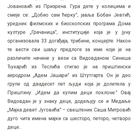
Јовановић из Призрена. Гура дете у колицима и
смеје се. „Добио сам ћерку”, јавља Бобан Јевтић,
уредник филмских и биоскопских програма Дома
културе „Грачаница”, институције која је у јуну
организовала 33 догађаја, трибине, концерте. Након
те вести сви шаљу предлоге за име које је на
различите начине у вези са Видовданом. Синиша
Ђукарић из Теслића стигао је на приштински
аеродром „Адем Јашари” из Штутгарта. Он је део
групе од двадесет пет људи која је долетела у
Приштину: „Идем да купим деци поклоне.” Овај
Видовдан је у знаку деце, додељују се и Медаље
„Мајка девет Југовића” – свештеник Саша Митровић
дуго чита имена мајки са шесторо, петоро, четворо
деце...