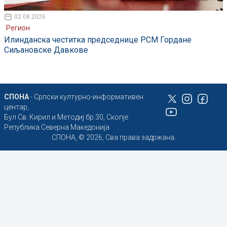
02.08.2026
Регион
Илинданска честитка председнице РСМ Гордане
Сиљановске Давкове
СПОНА
- Српски културно-информативен
центар,
Бул Св. Кирил и Методиј бр.30, Скопје
Република Северна Македонија
СПОНА, © 2026, Сва права задржана.