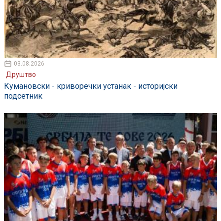
03.08.2026
Друштво
Кумановски - криворечки устанак - историјски
подсетник