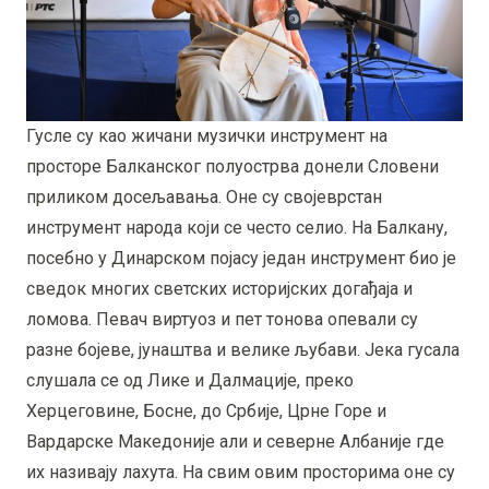
Гусле су као жичани музички инструмент на
просторе Балканског полуострва донели Словени
приликом досељавања. Оне су својеврстан
инструмент народа који се често селио. На Балкану,
посебно у Динарском појасу један инструмент био је
сведок многих светских историјских догађаја и
ломова. Певач виртуоз и пет тонова опевали су
разне бојеве, јунаштва и велике љубави. Јека гусала
слушала се од Лике и Далмације, преко
Херцеговине, Босне, до Србије, Црне Горе и
Вардарске Македоније али и северне Албаније где
их називају лахута. На свим овим просторима оне су