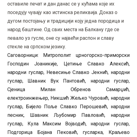
оставиле печат и дан данас се у кућама које их
поседују чувају као истинска реликвија. Доказ о
дугом постојању и традицији коју једна породица и
народ баштине. Од свих места на Балкану где се
певало уз гусле, оне су највећи распон и славу
стекле на српском језику.
Саговорници: Митрополит црногорско-приморски
Господин Јоаникије, Цетиње Славко Алексић,
народни гуслар, Невесиње Славко Јекнић, народни
гуслар, Шавник Вук Пантовић, народни гуслар,
Сјеница Милан Обренов Самарџић,
електроинжењер, Никшић Жељко Чуровић, народни
гуслар, Бијело Поље Славко Перошевић, народни
песник, Шавник Љубомир Павловић, народни
гуслар, Кула Максим Војводић, народни гуслар,
Подгорица Бојана Пековић, гусларка, Краљево