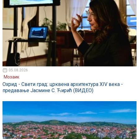
05.08.2026
Мозаик
Охрид - Свети град: црквена архитектура XIV века -
предавање Јасмине С. Ћирић (ВИДЕО)