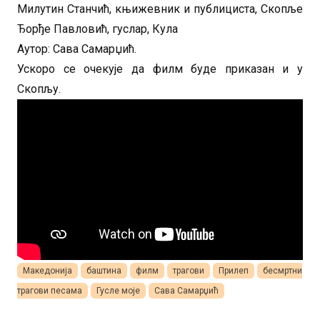
Милутин Станчић, књижевник и публициста, Скопље
Ђорђе Павловић, гуслар, Кула
Аутор: Сава Самарџић.
Ускоро се очекује да филм буде приказан и у
Скопљу.
Македонија
баштина
филм
трагови
Прилеп
бесмртни
трагови песама
Гусле моје
Сава Самарџић