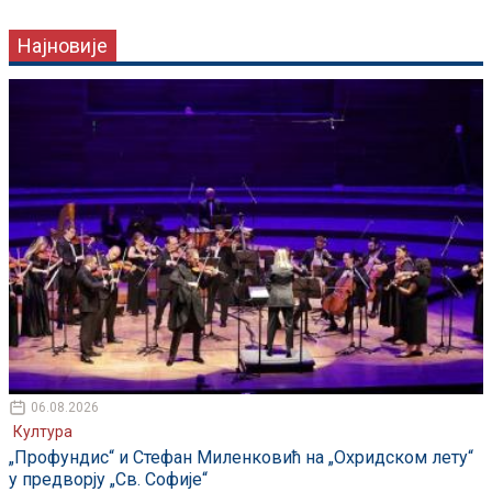
Најновије
06.08.2026
Култура
„Профундис“ и Стефан Миленковић на „Охридском лету“
у предворју „Св. Софије“