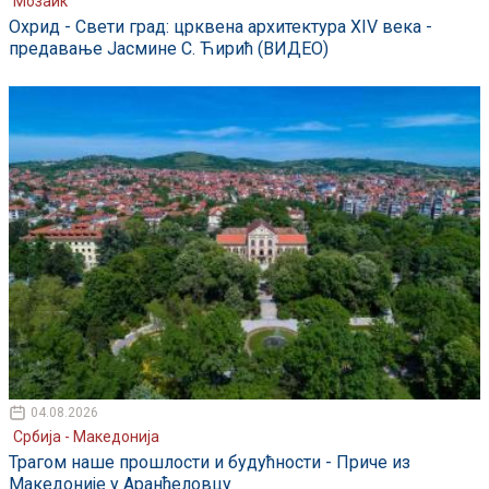
Мозаик
Охрид - Свети град: црквена архитектура XIV века -
предавање Јасмине С. Ћирић (ВИДЕО)
04.08.2026
Србија - Македонија
Трагом наше прошлости и будућности - Приче из
Македоније у Аранђеловцу