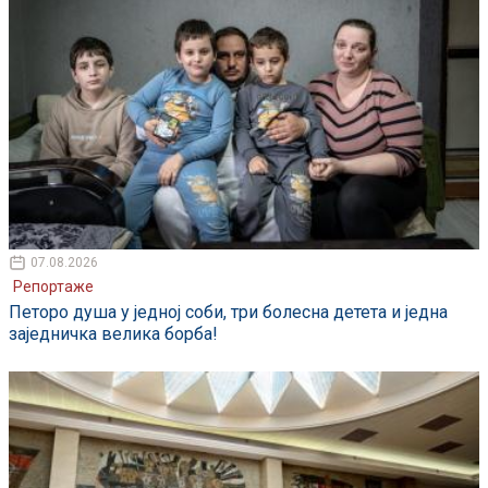
07.08.2026
Репортаже
Петоро душа у једној соби, три болесна детета и једна
заједничка велика борба!