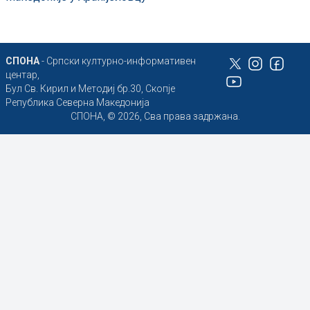
СПОНА
- Српски културно-информативен
центар,
Бул Св. Кирил и Методиј бр.30, Скопје
Република Северна Македонија
СПОНА, © 2026, Сва права задржана.