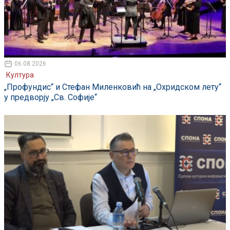
06.08.2026
Култура
„Профундис“ и Стефан Миленковић на „Охридском лету“
у предворју „Св. Софије“