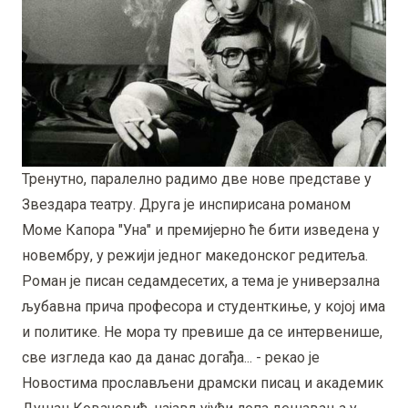
Тренутно, паралелно радимо две нове представе у
Звездара театру. Друга је инспирисана романом
Моме Капора "Уна" и премијерно ће бити изведена у
новембру, у режији једног македонског редитеља.
Роман је писан седамдесетих, а тема је универзална
љубавна прича професора и студенткиње, у којој има
и политике. Не мора ту превише да се интервенише,
све изгледа као да данас догађа... - рекао је
Новостима прослављени драмски писац и академик