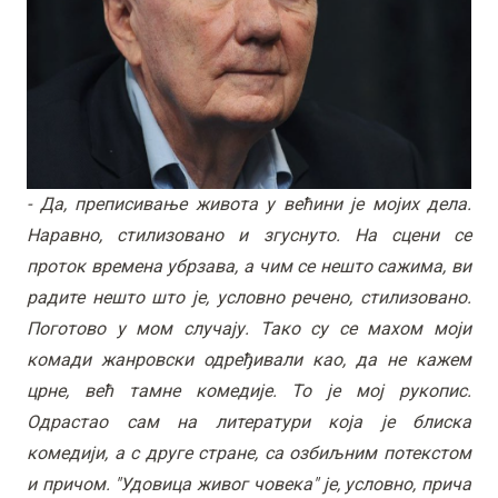
- Да, преписивање живота у већини је мојих дела.
Наравно, стилизовано и згуснуто. На сцени се
проток времена убрзава, а чим се нешто сажима, ви
радите нешто што је, условно речено, стилизовано.
Поготово у мом случају. Тако су се махом моји
комади жанровски одређивали као, да не кажем
црне, већ тамне комедије. То је мој рукопис.
Одрастао сам на литератури која је блиска
комедији, а с друге стране, са озбиљним потекстом
и причом. "Удовица живог човека" је, условно, прича