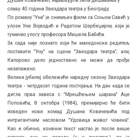
Душан Ковачевић, најављујући лепа дешавања у
славу 40 година Звездара театра у Београду.
По роману "Уна" је снимљен филм са Соњом Савић у
улози Уне Војводић и Радетом Шербеџијом, који је
тумачио улогу професора Мишела Бабића.
За сада није познато који ће македонски редитељ
поставити "Уну" на сцени "Звездара театра", али,
Капорово дело једноставно не може да прође
незапажено.
Велики јубилеј обележиће наредну сезону Звездара
театра - четрдесет година постојања. На дан када се
дигла прва завеса с "Мрешћењем шарана" Аце
Поповића, 8. октобра (1984), премијерно ће бити
изведен нови комад Душана Ковачевића под
интригантним насловом "Удовица живог човека".
Као и обично, коначни текст настао је после више