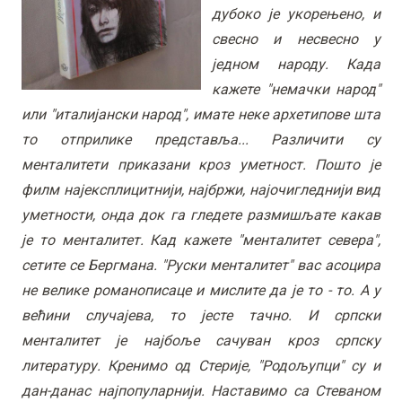
дубоко је укорењено, и
свесно и несвесно у
једном народу. Када
кажете "немачки народ"
или "италијански народ", имате неке архетипове шта
то отприлике представља... Различити су
менталитети приказани кроз уметност. Пошто је
филм најексплицитнији, најбржи, најочигледнији вид
уметности, онда док га гледете размишљате какав
је то менталитет. Кад кажете "менталитет севера",
сетите се Бергмана. "Руски менталитет" вас асоцира
не велике романописаце и мислите да је то - то. А у
већини случајева, то јесте тачно. И српски
менталитет је најбоље сачуван кроз српску
литературу. Кренимо од Стерије, "Родољупци" су и
дан-данас најпопуларнији. Наставимо са Стеваном