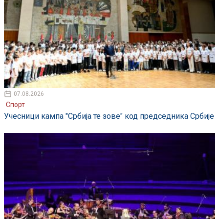
07.08.2026
Спорт
Учесници кампа "Србија те зове" код председника Србије