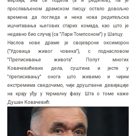
верзија, зна се подела (а и редитељ), па је
прослављеном драмском писцу остало довољно
времена да погледа и нека нова редитељска
ишчитавања његових старих комада, као што је
недавно био случај (са "Лари Томпсоном") у Шапцу.
Наслов нове драме је својеврсни оксиморон
("Удовица живог човека"), с поднасловом
"Преписивање живота". Попут многих
Ковачевићевих дела, суштина и јесте у
"преписивању" онога што живимо и чијим
екстремима сведочимо, чије друштвене девијације
на крају уђу у термалну фазу. Шта о томе каже
Душан Ковачевић: