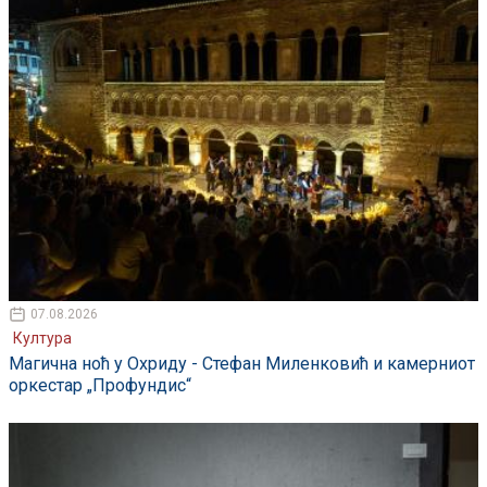
07.08.2026
Култура
Магична ноћ у Охриду - Стефан Миленковић и камерниот
оркестар „Профундис“