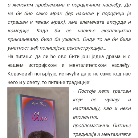
о женским проблемима и породичном наслеђу. Да
не би био само мрак (јер насиље у породици је
страшан и тежак мрак), има елемената апсурда и
комедије. Када би се насиље експлицитно
приказивало, било би ужасно. Онда то не би била
уметност већ полицијска реконструкција...
На питање да ли ће ово бити још једна драма и о
нашем историјском и менталитетском наслеђу,
Ковачевић потврђује, истичући да је не само код нас
него и у свету, то питање традиције:
-
Постоје лепи трагови
који се чувају и
настављају, као и неки
виолентни,
проблематични. Питање
традиције и менталитета