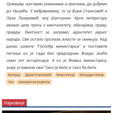
Сремцем, његовим романима и причама, да дођемо
до Нушића. У међувремену, ту су Бора Станковић и
Лаза Лазаревић, мој Шапчанин. Кроз литературу
имамо целу причу о менталитету, обичајима, праву,
правди. Уметност је, заправо, идентитет једног
народа. Све остало пролази, власти се смењују. Кад
данас кажете "Госпођа министарка" и поставите
питање ко је тада био председник Владе, знаће
само пет историчара. А ко је Живка министарка,
знају углавном сви! Тако је било и тако ће бити.
Београд
Душан Ковачевић
Момо Капор
Звездара театар
Уна
македонски редитељ
Најновије