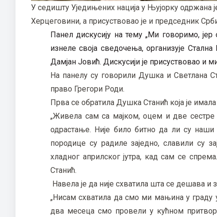
У седишту Уједињених нација у Њујорку одржана је
Херцеговини, а присуствовао је и председник Срби
Панел дискусију на тему „Ми говоримо, јер 
изнеле своја сведочења, организује Стална 
Дамјан Јовић. Дискусији је присуствовао и 
На панелу су говорили Душка и Светлана Ст
право Грегори Роди.
Прва се обратила Душка Станић која је имала 
„Живела сам са мајком, оцем и две сестре 
одрастање. Није било битно да ли су наши
породице су радиле заједно, славили су за
хладног априлског јутра, кад сам се спрема
Станић.
Навела је да није схватила шта се дешава и з
„Нисам схватила да смо ми мањина у граду 
два месеца смо провели у кућном притвор