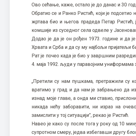
Ово сећање, каже, остало је до данас и 30 год
Обратио се и Ранко Ристић, који је подсетио н
жртава био и његов прадеда Петар Ристић, ј
комшије из суседног села одвеле у Јасенова
Додао је да је он рођен 1973. године и да 
Хрвата и Срба и да су му најбољи пријатељи 
Рат је почео када је био у завршним разред
4. маја 1992. људи у паравојним униформама 
„Претили су нам пушкама, претражили су к
вратимо у град и да нам је забрањено да из
изнад моје главе, а онда ми ставио, прислон
никада нећу заборавити, ни израз на очев
замислити у тој ситуацији”, рекао је Ристић.
Навео је како су после тога у року од 10 мин
супротном смеру, једва избегавши другу блок