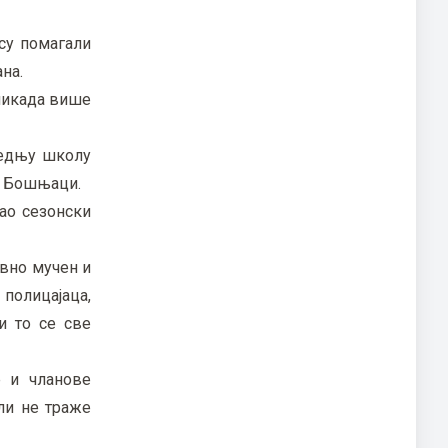
су помагали
на.
 никада више
средњу школу
 и Бошњаци.
као сезонски
евно мучен и
 полицајаца,
и то се све
е и чланове
ли не траже