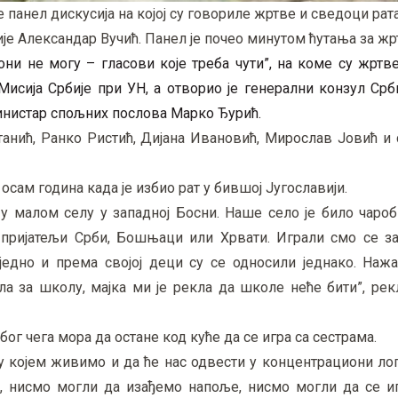
 панел дискусија на којој су говориле жртве и сведоци рата
је Александар Вучић. Панел је почео минутом ћутања за жрт
они не могу – гласови које треба чути”, на коме су жртв
Мисија Србије при УН, а отворио је генерални конзул Срб
министар спољних послова Марко Ђурић.
анић, Ранко Ристић, Дијана Ивановић, Мирослав Јовић и 
осам година када је избио рат у бившој Југославији.
у малом селу у западној Босни. Наше село је било чароб
 пријатељи Срби, Бошњаци или Хрвати. Играли смо се за
једно и према својој деци су се односили једнако. Нажа
ла за школу, мајка ми је рекла да школе неће бити”, ре
бог чега мора да остане код куће да се игра са сестрама.
у којем живимо и да ће нас одвести у концентрациони ло
, нисмо могли да изађемо напоље, нисмо могли да се и