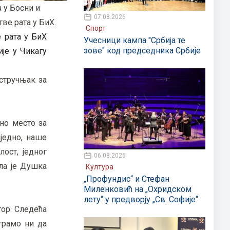
 у Босни и
07.08.2026
ве рата у БиХ.
Спорт
е рата у БиХ
Учесници кампа "Србија те
зове" код председника Србије
ије у Чикагу
стручњак за
но место за
једно, наше
лост, једног
06.08.2026
кла је Душка
Култура
„Профундис“ и Стефан
Миленковић на „Охридском
лету“ у предворју „Св. Софије“
гор. Следећа
грамо ни да