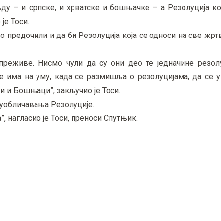
ду – и српске, и хрватске и бошњачке – а Резолуција ко
је Тоси.
по предочили и да би Резолуција која се односи на све жртв
преживе. Нисмо чули да су они део те једначине резолу
се има на уму, када се размишља о резолуцијама, да се 
ати и Бошњаци”, закључио је Тоси.
 уобличавања Резолуције.
, нагласио је Тоси, преноси Спутњик.