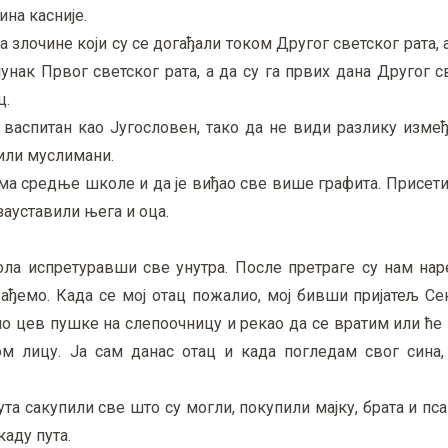
ина касније.
а злочине који су се догађали током Другог светског рата, а
унак Првог светског рата, а да су га првих дана Другог с
ц.
је васпитан као Југословен, тако да не види разлику изм
били муслимани.
има средње школе и да је виђао све више графита. Присети
зауставили њега и оца.
ола испретуравши све унутра. После претраге су нам нар
ађемо. Када се мој отац пожалио, мој бивши пријатељ Се
ио цев пушке на слепоочницу и рекао да се вратим или ће 
ом лицу. Ја сам данас отац и када погледам свог сина,
ута сакупили све што су могли, покупили мајку, брата и пса
аду пута.