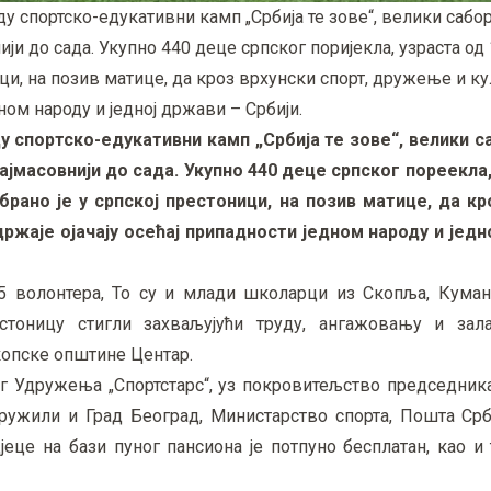
ду спортско-едукативни камп „Србија те зове“, велики сабо
ији до сада. Укупно 440 деце српског поријекла, узраста од 
ици, на позив матице, да кроз врхунски спорт, дружење и к
дном народу и једној држави – Србији.
у спортско-едукативни камп „Србија те зове“, велики с
најмасовнији до сада. Укупно 440 деце српског пореекла
брано је у српској престоници, на позив матице, да кр
ржаје ојачају осећај припадности једном народу и једн
 5 волонтера, То су и млади школарци из Скопља, Кумано
естоницу стигли захваљујући труду, ангажовању и за
опске општине Центар.
ог Удружења „Спортстарс“, уз покровитељство председник
пружили и Град Београд, Министарство спорта, Пошта Срб
еце на бази пуног пансиона је потпуно бесплатан, као и