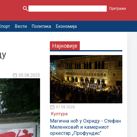
Спорт
Вести
Политика
Економија
Најновије
ду
05.08.2025
07.08.2026
Култура
Магична ноћ у Охриду - Стефан
Миленковић и камерниот
оркестар „Профундис“