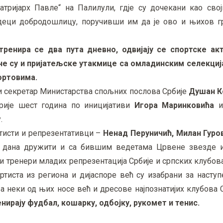
тријарх Павле“ на Палилули, гдје су дочекани као свој
еци добродошлицу, поручивши им да је ово и њихов г
тренира се два пута дневно, одвијају се спортске ак
не су и пријатељске утакмице са омладинским селекци
ортовима.
и секретар Министарства спољних послова Србије
Душан К
прије шест година по иницијативи
Игора Маринковића
и
.
исти и репрезентативци –
Ненад Перуничић, Милан Гур
 дана дружити и са бившим ведетама Црвене звезде и
 и тренери младих репрезентација Србије и српских клубова
ртиста из региона и дијаспоре већ су изабрани за насту
а неки од њих носе већ и дресове најпознатијих клубова 
нирају фудбал, кошарку, одбојку, рукомет и тенис.