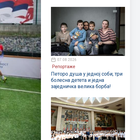
07.08.2026
Репортаже
Петоро душа у једној соби, три
болесна детета и једна
заједничка велика борба!