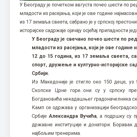
У Београду је почетком августа почео шести по ре
младости из расејања, који је ове године најмасовн
из 17 земаља свеета, сабрано је у српској престон
историјске садржаје ојачају осјећај припадности је
У Београду је свечано почео шести по ред
младости из расејања, који је ове године 
12 до 15 година, из 17 земаља свеета, са
спорт, дружење и културно-историјске сад
Србији.
Из Македоније је стигло око 150 деце, уз
Скопске Црне горе...они су у српску пр
Богдановића некадашњег градоначелника ск
Камп се одржава у организацији београдск
Србије
Александра Вучића
, а подршку су 
државне институције и донатори. Боравак дј
најбољим тренерима.