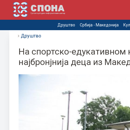
Друштво
Србија - Македонија
Кул
Друштво
На спортско-едукативном к
најбронјнија деца из Маке