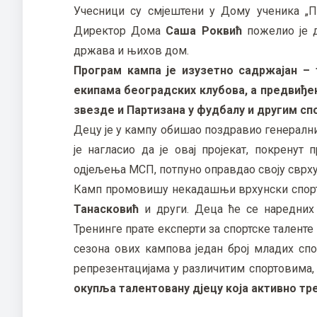
Учесници су смјештени у Дому ученика „Па
Директор Дома
Саша Роквић
пожелио је д
држава и њихов дом.
Програм кампа је изузетно садржајан – 
екипама београдских клубова, а предвиђе
звезде и Партизана у фудбалу и другим сп
Децу је у кампу обишао поздравио генералн
је нагласио да је овај пројекат, покренут 
одјељења МСП, потпуно оправдао своју сврху
Камп промовишу некадашњи врхунски спорт
Танасковић
и други. Деца ће се наредних
Тренинге прате експерти за спортске таленте
сезона ових кампова један број младих спо
репрезентацијама у различитим спортовима, 
окупља талентовану дјецу која активно тре