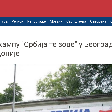
тура
Регион
Репортаже
Мозаик
Саопштења
Отворена
ампу "Србија те зове" у Београ
доније