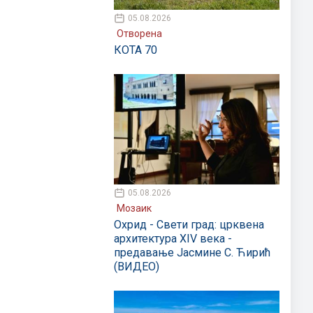
05.08.2026
Отворена
КОТА 70
05.08.2026
Мозаик
Охрид - Свети град: црквена
архитектура XIV века -
предавање Јасмине С. Ћирић
(ВИДЕО)