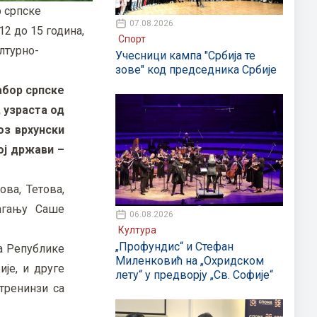
р српске
07.08.2026
12 до 15 година,
Спорт
ултурно-
Учесници кампа "Србија те
зове" код председника Србије
абор српске
, узраста од
оз врхунски
ој држави –
ва, Тетова,
лагању Саше
06.08.2026
Култура
„Профундис“ и Стефан
а Републике
Миленковић на „Охридском
ије, и друге
лету“ у предворју „Св. Софије“
 тренинзи са