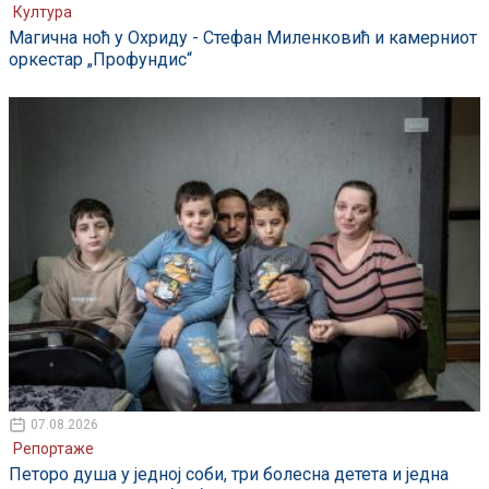
Култура
Магична ноћ у Охриду - Стефан Миленковић и камерниот
оркестар „Профундис“
07.08.2026
Репортаже
Петоро душа у једној соби, три болесна детета и једна