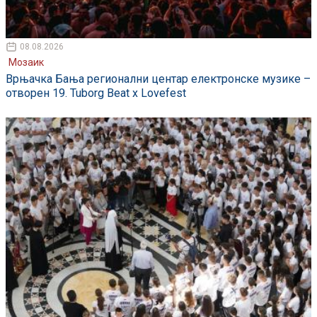
08.08.2026
Мозаик
Врњачка Бања регионални центар електронске музике –
отворен 19. Tuborg Beat x Lovefest