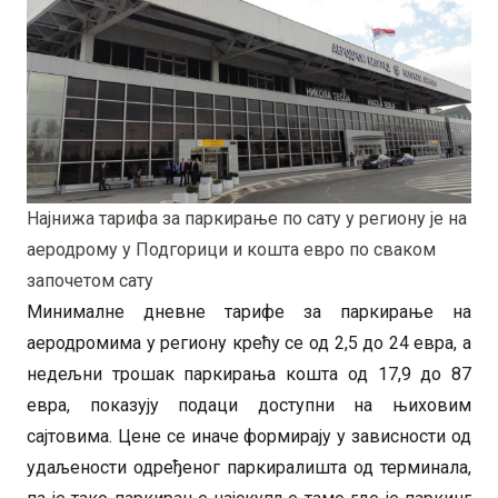
Најнижа тарифа за паркирање по сату у региону је на
аеродрому у Подгорици и кошта евро по сваком
започетом сату
Минималне дневне тарифе за паркирање на
аеродромима у региону крећу се од 2,5 до 24 евра, а
недељни трошак паркирања кошта од 17,9 до 87
евра, показују подаци доступни на њиховим
сајтовима. Цене се иначе формирају у зависности од
удаљености одређеног паркиралишта од терминала,