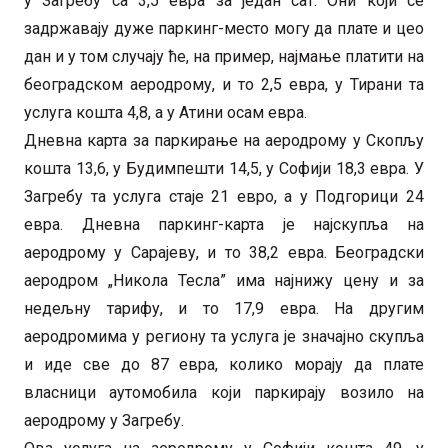
у Загребу са 3,5 евра за један сат. Они који се
задржавају дуже паркинг-место могу да плате и цео
дан и у том случају ће, на пример, најмање платити на
београдском аеродрому, и то 2,5 евра, у Тирани та
услуга кошта 4,8, а у Атини осам евра.
Дневна карта за паркирање на аеродрому у Скопљу
кошта 13,6, у Будимпешти 14,5, у Софији 18,3 евра. У
Загребу та услуга стаје 21 евро, а у Подгорици 24
евра. Дневна паркинг-карта је најскупља на
аеродрому у Сарајеву, и то 38,2 евра. Београдски
аеродром „Никола Тесла” има најнижу цену и за
недељну тарифу, и то 17,9 евра. На другим
аеродромима у региону та услуга је значајно скупља
и иде све до 87 евра, колико морају да плате
власници аутомобила који паркирају возило на
аеродрому у Загребу.