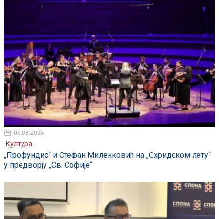
06.08.2026
Култура
„Профундис“ и Стефан Миленковић на „Охридском лету“
у предворју „Св. Софије“