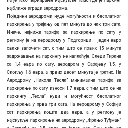
па је тако паркирање најскупље тамо где је паркинг
најближе згради аеродрома.
Поједини аеродроми нуде могућности и бесплатног
паркирања у трајању од пет минута до чак три сата.
Иначе, најнижа тарифа за паркирање по сату у
региону је на аеродрому у Подгорици – један евро
сваки започети сат, с тим што се првих 15 минута
задржавања на паркингу не наплаћује. Следи Тирана
са 1,4 евра по сату, аеродром у Сарајеву 1,5, у
Скопљу 1,6 евра, а првих десет минута је гратис. На
Аеродрому „Никола Тесла” минимална тарифа за
паркирање по сату износи 1,7 евра, с тим што се на
паркингу „Тесла” нуди и могућност бесплатног
паркирања у прва три сата. На аеродрому у Софији
сат паркирања кошта два евра, а у региону је
најскупље паркирање на аеродрому „Фрањо Туђман”