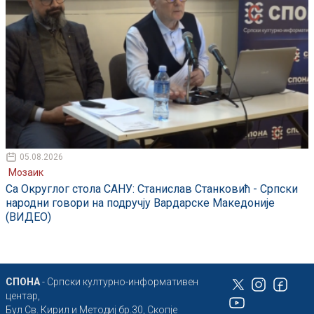
05.08.2026
Мозаик
Са Округлог стола САНУ: Станислав Станковић - Српски
народни говори на подручју Вардарске Македоније
(ВИДЕО)
СПОНА
- Српски културно-информативен
центар,
Бул Св. Кирил и Методиј бр.30, Скопје