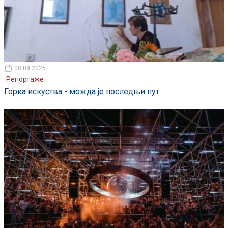
08.08.2026
Репортаже
Горка искуства - можда је последњи пут