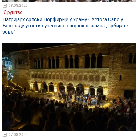
08.08.2026
Друштво
Патријарх српски Порфирије у храму Светога Саве у
Београду угостио учеснике спортског кампа „Србија те
зове”
07.08.2026