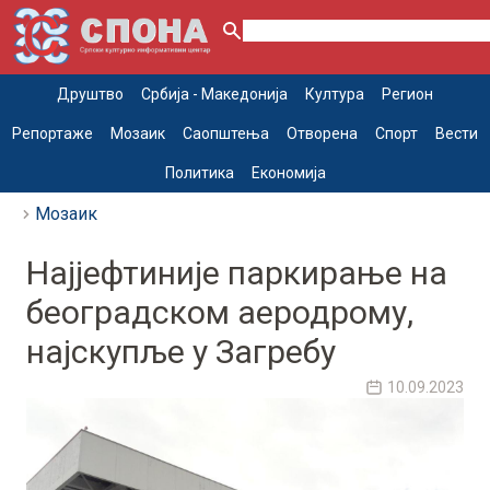
Друштво
Србија - Македонија
Култура
Регион
Репортаже
Мозаик
Саопштења
Отворена
Спорт
Вести
Политика
Економија
Мозаик
Најјефтиније паркирање на
београдском аеродрому,
најскупље у Загребу
10.09.2023