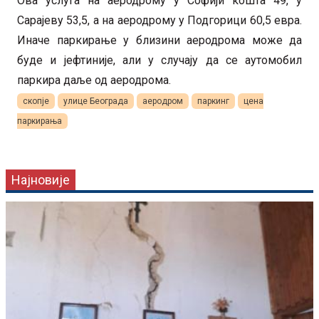
Ова услуга на аеродрому у Софији кошта 49, у
Сарајеву 53,5, а на аеродрому у Подгорици 60,5 евра.
Иначе паркирање у близини аеродрома може да
буде и јефтиније, али у случају да се аутомобил
паркира даље од аеродрома.
скопје
улице Београда
аеродром
паркинг
цена
паркирања
Најновије