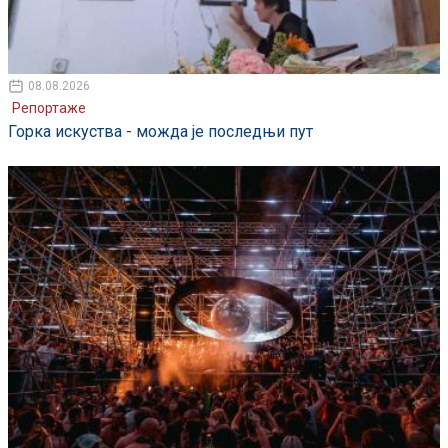
08.08.2026
Репортаже
Горка искуства - можда је последњи пут