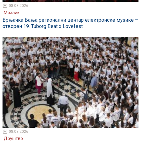
08.08.2026
Мозаик
Врњачка Бања регионални центар електронске музике –
отворен 19. Tuborg Beat x Lovefest
08.08.2026
Друштво