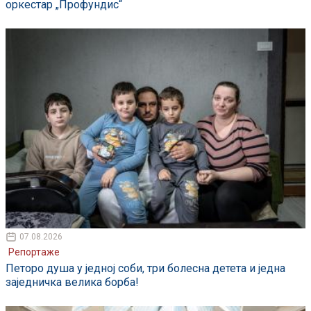
оркестар „Профундис“
07.08.2026
Репортаже
Петоро душа у једној соби, три болесна детета и једна
заједничка велика борба!