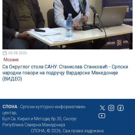
05.08.2026
Мозаик
Са Округлог стола САНУ: Станислав Станковић - Српски
народни говори на подручју Вардарске Македоније
(ВИДЕО)
СПОНА
- Српски културно-информативен
центар,
Бул Св. Кирил и Методиј бр.30, Скопје
Република Северна Македонија
СПОНА, © 2026, Сва права задржана.