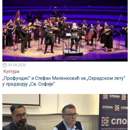
06.08.2026
Култура
„Профундис“ и Стефан Миленковић на „Охридском лету“
у предворју „Св. Софије“