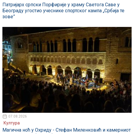
Патријарх српски Порфирије у храму Светога Саве у
Београду угостио учеснике спортског кампа „Србија те
зове”
07.08.2026
Култура
Магична ноћ у Охриду - Стефан Миленковић и камерниот