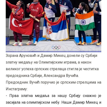
Зорана Аруновић и Дамир Микец донели су Србији
златну медаљу на Олимпијским играма, а након
великог успеха српских стрелаца стигла је честитка
председника Србије, Александра Вучића.
Председник Вучић поручио је српским стрелцима на
Инстаграму:
- Прва златна медаља за нашу Србију снажно је
засијала на олимпијском небу. Наши Дамир Микец и