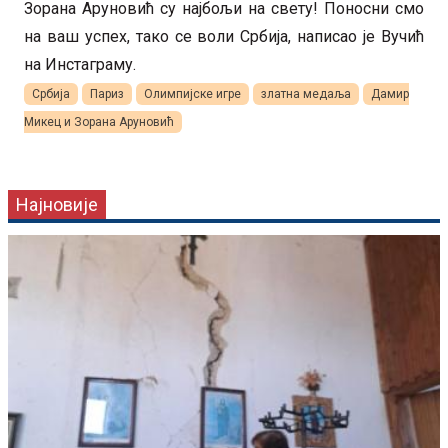
Зорана Аруновић су најбољи на свету! Поносни смо
на ваш успех, тако се воли Србија, написао је Вучић
на Инстаграму.
Србија
Париз
Олимпијске игре
златна медаља
Дамир
Микец и Зорана Аруновић
Најновије