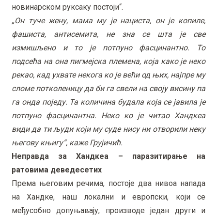
новинарском руксаку постоји“.
„Он туче жену, мама му је нациста, он је копиле,
фашиста, антисемита, не зна се шта је све
измишљено и то је потпуно фасцинантно. То
подсећа на она пигмејска племена, која како је неко
рекао, кад ухвате некога ко је већи од њих, најпре му
сломе потколеницу да би га свели на своју висину па
га онда поједу. Та количина будала која се јавила је
потпуно фасцинантна. Неко ко је читао Хандкеа
види да ти људи који му суде нису ни отворили неку
његову књигу“, каже Грујичић.
Неправда за Хандкеа – паразитирање на
ратовима деведесетих
Према његовим речима, постоје два нивоа напада
на Хандке, наш локални и европски, који се
међусобно допуњавају, производе један други и