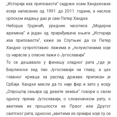
„Историја иза приповести“ садржи осам Хандкеових
есеја написаних од 1991. до 2011. године, а наслов
српском издању дао је сам Петер Хандке.
Небојша Грујичић, уредник часописа „Модерна
времена“ и један од приређивача књиге „Историја
иза приповести“, каже за Спутњик да се Петер
Хандке супротставио лажима и „полуистинама које
су нарасле у опасне лажи о Југославији“.
То се дешавало у финишу хладног рата „где је
Берлински зид пао Југославији на главу, а цех
главног кривца за распад државе приписан је
Србији. Хандке мисли да то није фер и зато у есеју
„Опроштај сањара од девете земље“ говори о свом
односу према Југославији, о словеначком рату, о
аветима из прошлости из Првог или Другог
светског рата, односно „аветима из ормара које су се