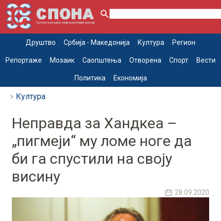
Друштво
Србија - Македонија
Култура
Регион
Репортаже
Мозаик
Саопштења
Отворена
Спорт
Вести
Политика
Економија
Култура
Неправда за Хандкеа –
„пигмеји“ му ломе ноге да
би га спустили на своју
висину
28.09.2020