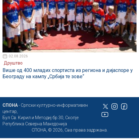
02.08.2026
Друштво
Више од 400 младих спортиста из региона и дијаспоре у
Београду на кампу „Србија те зове“
СПОНА
- Српски културно-информативен
центар,
Бул Св. Кирил и Методиј бр.30, Скопје
Република Северна Македонија
СПОНА, © 2026, Сва права задржана.