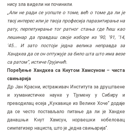
нису зла видели ни починили.
„Али не ради се уопште о томе, већ о томе да ли је
твој интерес или је твоја професија паразитирање на
рату, перпетуирање тог ратног стања где ћеш као
лешинар да правдаш своје изборе из '90, '91, '14,
'45... И зато постоји једна велика неправда за
Хандкеа да се он оптужује за било шта што има везе
са ратом“, истиче Грујичић.
Поређење Хандкеа са Кнутом Хамсуном – чиста
свињарија
Др Јан Красни, истраживач Института за друштвене
и хуманистичке науке у Тјумену у Сибиру и
преводилац есеја „Кукавице из Велике Хоче“ додаје
да се често постављало питање да ли је Хандке
данашњи Кнут Хамсун, норвешки нобеловац
симпатизер нациста, што је „једна свињарија“.