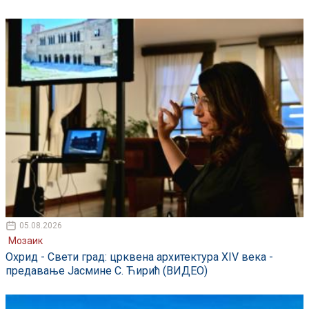
05.08.2026
Мозаик
Охрид - Свети град: црквена архитектура XIV века -
предавање Јасмине С. Ћирић (ВИДЕО)