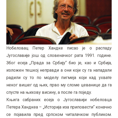
Нобеловац Петер Хандке писао је о распаду
Југославије још од словеначког рата 1991. године.
Због есеја „Првда за Србију“ био је, као и Србија,
изложен тешкој неправди а они који су га нападали
радили су то по моделу пигмеја који кад ухвате
неког вишег од њих, прво му сломе цеванице да га
спусте на њихову висину, а после га поједу.
Књига сабраних есеја о Југославији нобеловца
Петера Хандкеа – „Историја иза приповести“ коначно
се појавила пред српском читалачком публиком.