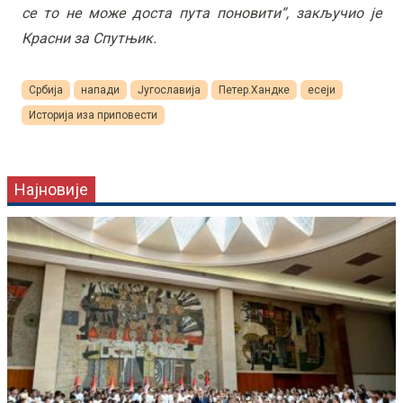
се то не може доста пута поновити“, закључио је
Красни за Спутњик.
Србија
напади
Југославија
Петер.Хандке
есеји
Историја иза приповести
Најновије