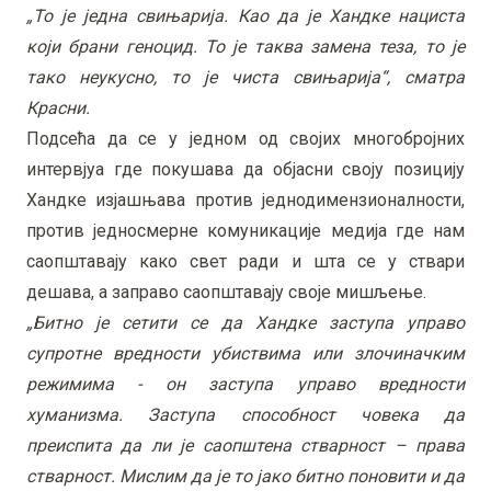
„То је једна свињарија. Као да је Хандке нациста
који брани геноцид. То је таква замена теза, то је
тако неукусно, то је чиста свињарија“, сматра
Красни.
Подсећа да се у једном од својих многобројних
интервјуа где покушава да објасни своју позицију
Хандке изјашњава против једнодимензионалности,
против једносмерне комуникације медија где нам
саопштавају како свет ради и шта се у ствари
дешава, а заправо саопштавају своје мишљење.
„Битно је сетити се да Хандке заступа управо
супротне вредности убиствима или злочиначким
режимима - он заступа управо вредности
хуманизма. Заступа способност човека да
преиспита да ли је саопштена стварност – права
стварност. Мислим да је то јако битно поновити и да