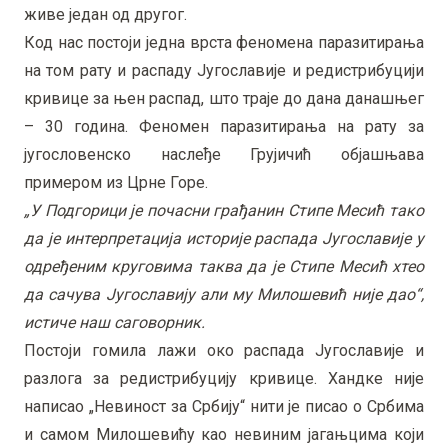
живе један од другог.
Код нас постоји једна врста феномена паразитирања
на том рату и распаду Југославије и редистрибуцији
кривице за њен распад, што траје до дана данашњег
– 30 година. Феномен паразитирања на рату за
југословенско наслеђе Грујичић објашњава
примером из Црне Горе.
„У Подгорици је почасни грађанин Стипе Месић тако
да је интерпретација историје распада Југославије у
одређеним круговима таква да је Стипе Месић хтео
да сачува Југославију али му Милошевић није дао“,
истиче наш саговорник.
Постоји гомила лажи око распада Југославије и
разлога за редистрибуцију кривице. Хандке није
написао „Невиност за Србију“ нити је писао о Србима
и самом Милошевићу као невиним јагањцима који