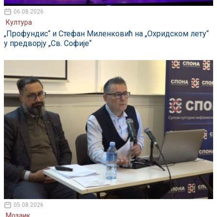
06.08.2026
Култура
„Профундис“ и Стефан Миленковић на „Охридском лету“
у предворју „Св. Софије“
05.08.2026
Мозаик