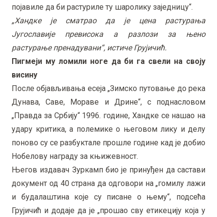
појавиле да би растуриле ту шаролику заједницу“.
„Хандке је сматрао да је цена растурања
Југославије превисока а разлози за њено
растурање пренадувани“, истиче Грујичић.
Пигмеји му ломили ноге да би га свели на своју
висину
После објављивања есеја „Зимско путовање до река
Дунава, Саве, Мораве и Дрине“, с поднасловом
„Правда за Србију“ 1996. године, Хандке се нашао на
удару критика, а полемике о његовом лику и делу
поново су се разбуктале прошле године кад је добио
Нобелову награду за књижевност.
Његов издавач Зуркамп био је принуђен да састави
документ од 40 страна да одговори на „гомилу лажи
и будалаштина које су писане о њему“, подсећа
Грујичић и додаје да је „прошао сву етикецију која у