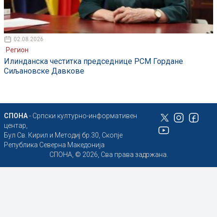
02.08.2026
Регион
Илинданска честитка председнице РСМ Гордане
Сиљановске Давкове
СПОНА
- Српски културно-информативен
центар,
Бул Св. Кирил и Методиј бр.30, Скопје
Република Северна Македонија
СПОНА, © 2026, Сва права задржана.