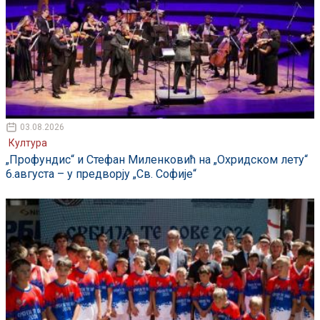
03.08.2026
Култура
„Профундис“ и Стефан Миленковић на „Охридском лету“
6.августа – у предворју „Св. Софије“