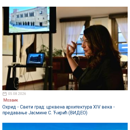
05.08.2026
Мозаик
Охрид - Свети град: црквена архитектура XIV века -
предавање Јасмине С. Ћирић (ВИДЕО)