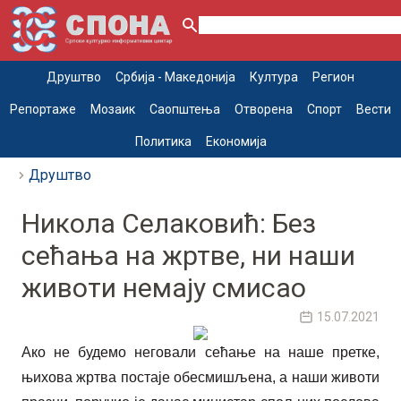
Друштво
Србија - Македонија
Култура
Регион
Репортаже
Мозаик
Саопштења
Отворена
Спорт
Вести
Политика
Економија
Друштво
Никола Селаковић: Без
сећања на жртве, ни наши
животи немају смисао
15.07.2021
Ако не будемо неговали сећање на наше претке,
њихова жртва постаје обесмишљена, а наши животи