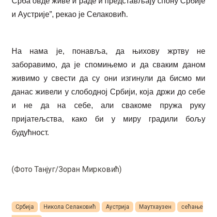
Срба овде живе и раде и представљају спону Србије
и Аустрије”, рекао је Селаковић.
На нама је, понавља, да њихову жртву не
заборавимо, да је спомињемо и да сваким даном
живимо у свести да су они изгинули да бисмо ми
данас живели у слободној Србији, која држи до себе
и не да на себе, али свакоме пружа руку
пријатељства, како би у миру градили бољу
будућност.
(Фото Танјуг/Зоран Мирковић)
Србија
Никола Селаковић
Аустрија
Маутхаузен
сећање