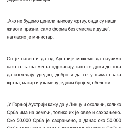
„Ако не будемо ценили њихову жртву, онда су наши
животи празни, само форма без смисла и душе”,
нагласио је министар.
Он је навео и да од Аустрије можемо да научимо
како се таква места одржавају, како се држи до тога
да изгледају уредно, добро и да се у њима свака
жртва, макар и у камену једним бројем, обележи.
„У Горњој Аустрији кажу да у Линцу и околини, колико
Срба има на земљи, толико их је овде и сахрањено.
Око 50.000 Срба је сахрањено, а данас око 50.000