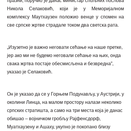
празни, поручио је данас министар спољних послова
Никола Селаковић, који је у Меморијалном
комплексу Маутхаузен положио венце у спомен на
све српске жртве страдале током два светска рата.
„Изузетно је важно неговати сећање на наше претке,
јер ако ми не будемо неговали сећање на њих, онда
свака жртва постаје обесмисљена и безвредна”,
указао је Селаковић.
Он је указао да се у Горњем Подунављу, у Аустрији, у
околини Линца, на малом простору налази неколико
српских стратишта, а само на три места која је данас
обишао – војничком гробљу Рајфенсдорф,
Муатхаузену и Ашаху, укупно је покопано близу