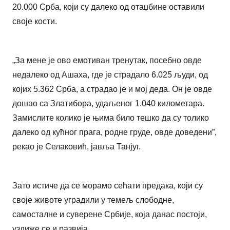
20.000 Срба, који су далеко од отаџбине оставили
своје кости.
„За мене је ово емотиван тренутак, посебно овде
недалеко од Ашаха, где је страдало 6.025 људи, од
којих 5.362 Срба, а страдао је и мој деда. Он је овде
дошао са Златибора, удаљеног 1.040 километара.
Замислите колико је њима било тешко да су толико
далеко од кућног прага, родне груде, овде доведени”,
рекао је Селаковић, јавља Танјуг.
Зато истиче да се морамо сећати предака, који су
своје животе уградили у темељ слободне,
самосталне и суверене Србије, која данас постоји,
уздиже се и развија.