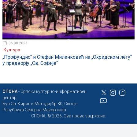
06.08.2026
Култура
„Профундис“ и Стефан Миленковић на „Охридском лету“
у предворју „Св. Софије“
СПОНА
- Српски културно-информативен
центар,
Бул Св. Кирил и Методиј бр.30, Скопје
Република Северна Македонија
СПОНА, © 2026, Сва права задржана.