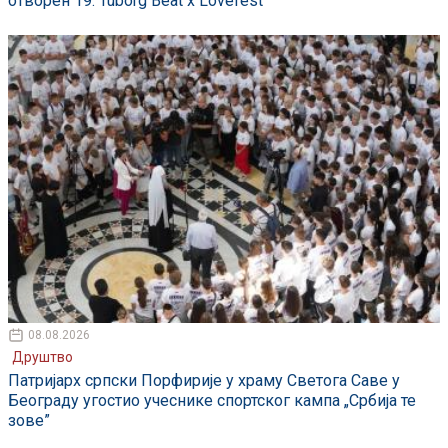
отворен 19. Tuborg Beat x Lovefest
08.08.2026
Друштво
Патријарх српски Порфирије у храму Светога Саве у
Београду угостио учеснике спортског кампа „Србија те
зове”