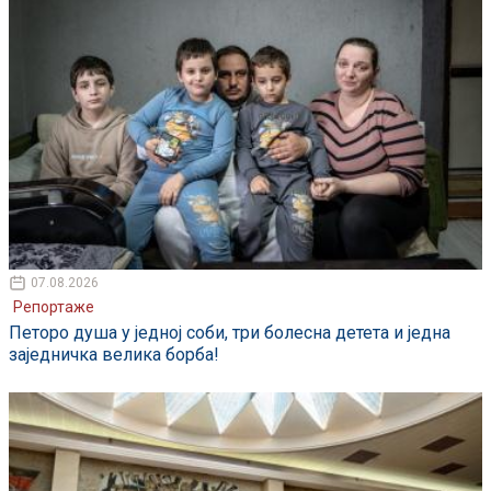
07.08.2026
Репортаже
Петоро душа у једној соби, три болесна детета и једна
заједничка велика борба!