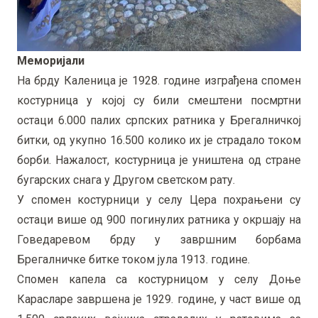
Меморијали
На брду Каленица је 1928. године изграђена спомен
костурница у којој су били смештени посмртни
остаци 6.000 палих српских ратника у Брегалничкој
битки, од укупно 16.500 колико их је страдало током
борби. Нажалост, костурница је уништена од стране
бугарских снага у Другом светском рату.
У спомен костурници у селу Цера похрањени су
остаци више од 900 погинулих ратника у окршају на
Говедаревом брду у завршним борбама
Брегалничке битке током јула 1913. године.
Спомен капела са костурницом у селу Доње
Карасларе завршена је 1929. године, у част више од