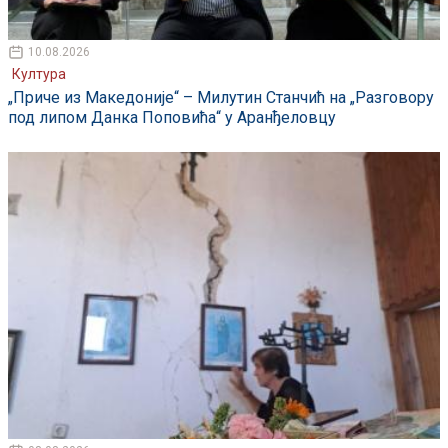
10.08.2026
Култура
„Приче из Македоније“ – Милутин Станчић на „Разговору
под липом Данка Поповића“ у Аранђеловцу