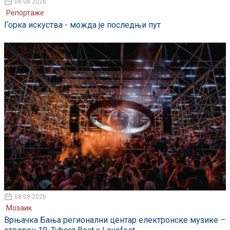
08.08.2026
Репортаже
Горка искуства - можда је последњи пут
08.08.2026
Мозаик
Врњачка Бања регионални центар електронске музике –