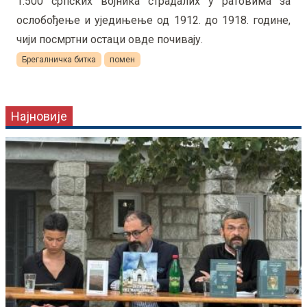
1.500 српских војника страдалих у ратовима за
ослобођење и уједињење од 1912. до 1918. године,
чији посмртни остаци овде почивају.
Брегалничка битка
помен
Најновије