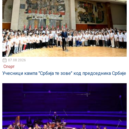
07.08.2026
Спорт
Учесници кампа "Србија те зове" код председника Србије