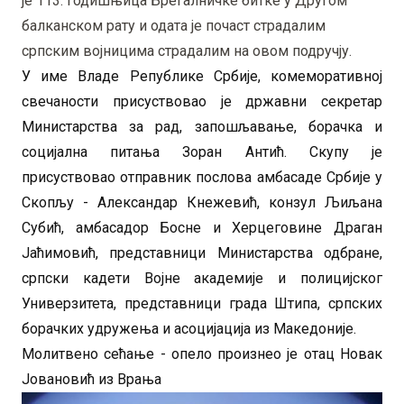
је 113. годишњица Брегалничке битке у Другом
балканском рату и одата је почаст страдалим
српским војницима страдалим на овом подручју.
У име Владе Републике Србије, комеморативној
свечаности присуствовао је државни секретар
Министарства за рад, запошљавање, борачка и
социјална питања Зоран Антић. Скупу је
присуствовао отправник послова амбасаде Србије у
Скопљу - Александар Кнежевић, конзул Љиљана
Субић, амбасадор Босне и Херцеговине Драган
Јаћимовић, представници Министарства одбране,
српски кадети Војне академије и полицијског
Универзитета, представници града Штипа, српских
борачких удружења и асоцијација из Македоније.
Молитвено сећање - опело произнео је отац Новак
Јовановић из Врања