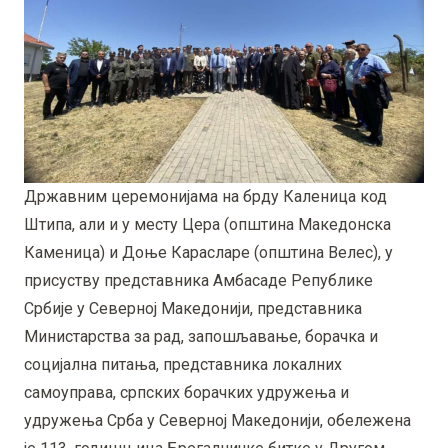
Државним церемонијама на брду Каленица код
Штипа, али и у месту Цера (општина Македонска
Каменица) и Доње Карасларе (општина Велес), у
присуству представника Амбасаде Републике
Србије у Северној Македонији, представника
Министарства за рад, запошљавање, борачка и
социјална питања, представника локалних
самоуправа, српских борачких удружења и
удружења Срба у Северној Македонији, обележена