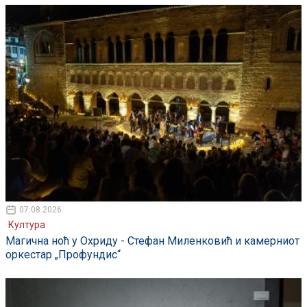
07.08.2026
Култура
Магична ноћ у Охриду - Стефан Миленковић и камерниот
оркестар „Профундис“