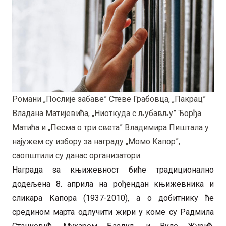
Романи „Послије забаве” Стеве Грабовца, „Пакрац”
Владана Матијевића, „Ниоткуда с љубављу” Ђорђа
Матића и „Песма о три света” Владимира Пиштала у
најужем су избору за награду „Момо Капор”,
саопштили су данас организатори.
Награда за књижевност биће традиционално
додељена 8. априла на рођендан књижевника и
сликара Капора (1937-2010), а о добитнику ће
средином марта одлучити жири у коме су Радмила