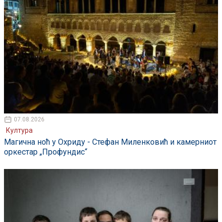
07.08.2026
Култура
Магична ноћ у Охриду - Стефан Миленковић и камерниот
оркестар „Профундис“