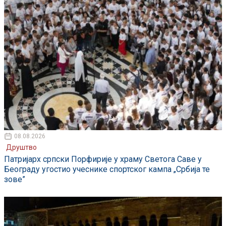
08.08.2026
Друштво
Патријарх српски Порфирије у храму Светога Саве у
Београду угостио учеснике спортског кампа „Србија те
зове”