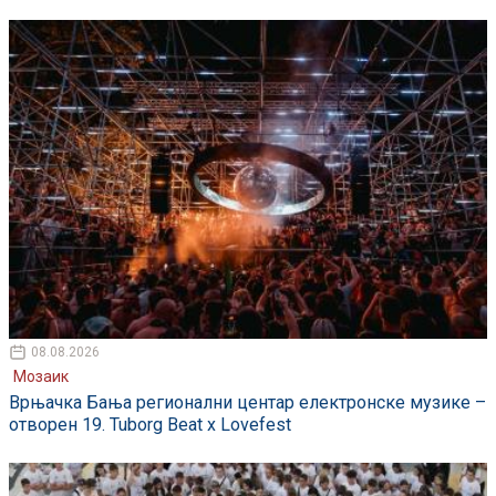
08.08.2026
Мозаик
Врњачка Бања регионални центар електронске музике –
отворен 19. Tuborg Beat x Lovefest