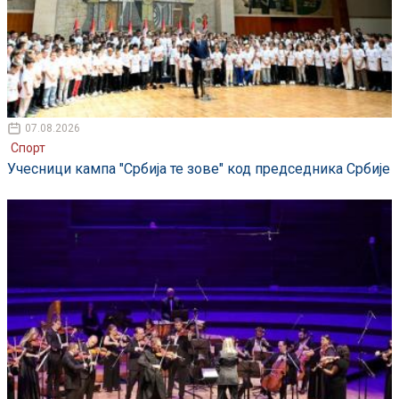
07.08.2026
Спорт
Учесници кампа "Србија те зове" код председника Србије