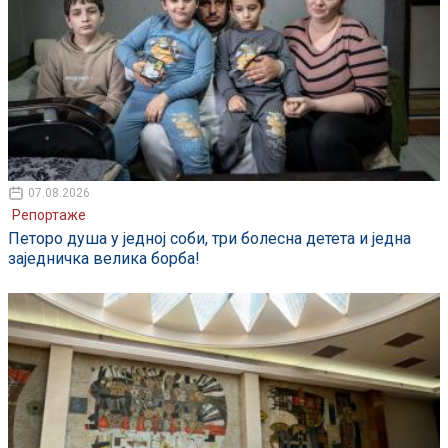
07.08.2026
Репортаже
Петоро душа у једној соби, три болесна детета и једна
заједничка велика борба!