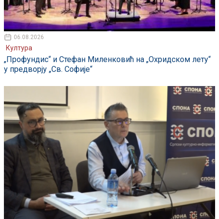
06.08.2026
Култура
„Профундис“ и Стефан Миленковић на „Охридском лету“
у предворју „Св. Софије“