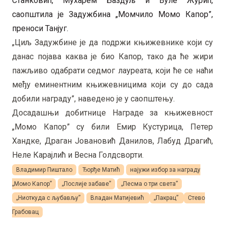
Станковић, Мухарем Баздуљ и Вуле Журић,
саопштила је Задужбина „Момчило Момо Капор”,
преноси Танјуг.
„Циљ Задужбине је да подржи књижевнике који су
данас појава каква је био Капор, тако да ће жири
пажљиво одабрати седмог лауреата, који ће се наћи
међу еминентним књижевницима који су до сада
добили награду”, наведено је у саопштењу.
Досадашњи добитнице Награде за књижевност
„Момо Капор” су били Емир Кустурица, Петер
Хандке, Драган Јовановић Данилов, Лабуд Драгић,
Неле Карајлић и Весна Голдсворти.
Владимир Пиштало
Ђорђе Матић
најужи избор за награду
„Момо Капор”
„Послије забаве”
„Песма о три света”
„Ниоткуда с љубављу”
Владан Матијевић
„Пакрац”
Стево
Грабовaц