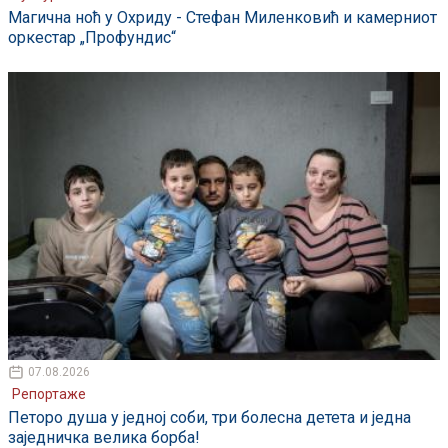
Магична ноћ у Охриду - Стефан Миленковић и камерниот
оркестар „Профундис“
07.08.2026
Репортаже
Петоро душа у једној соби, три болесна детета и једна
заједничка велика борба!