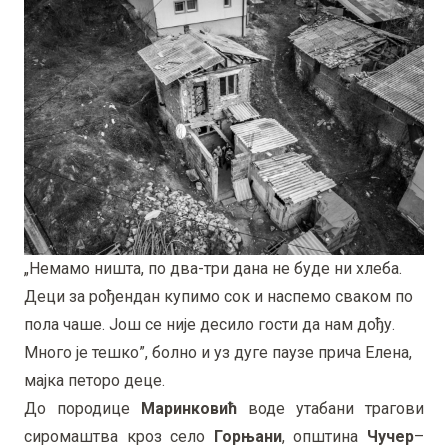
„Немамо ништа, по два-три дана не буде ни хлеба.
Деци за рођендан купимо сок и наспемо сваком по
пола чаше. Још се није десило гости да нам дођу.
Много је тешко”, болно и уз дуге паузе прича Елена,
мајка петоро деце.
До породице
Маринковић
воде утабани трагови
сиромаштва кроз село
Горњани
, општина
Чучер
–