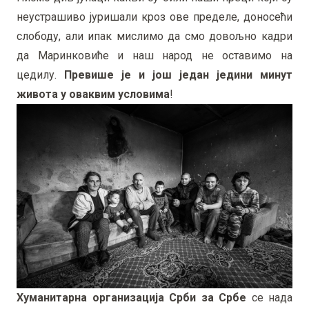
неустрашиво јуришали кроз ове пределе, доносећи
слободу, али ипак мислимо да смо довољно кадри
да Маринковиће и наш народ не оставимо на
цедилу.
Превише је и још један једини минут
живота у оваквим условима
!
Хуманитарна организација Срби за Србе
се нада