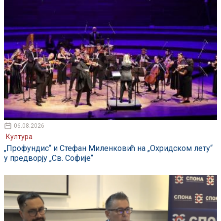
06.08.2026
Култура
„Профундис“ и Стефан Миленковић на „Охридском лету“
у предворју „Св. Софије“