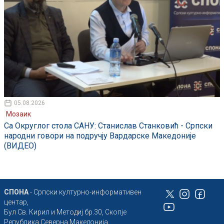
05.08.2026
Мозаик
Са Округлог стола САНУ: Станислав Станковић - Српски
народни говори на подручју Вардарске Македоније
(ВИДЕО)
СПОНА
- Српски културно-информативен
центар,
Бул Св. Кирил и Методиј бр.30, Скопје
Република Северна Македонија