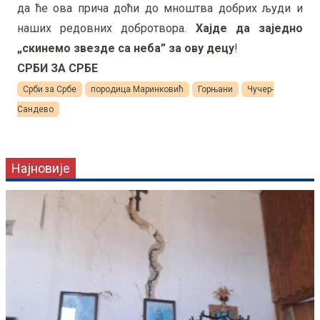
да ће ова прича доћи до мноштва добрих људи и
наших редовних добротвора.
Хајде да заједно
„скинемо звезде са неба” за ову децу
!
СРБИ ЗА СРБЕ
Срби за Србе
породица Маринковић
Горњани
Чучер-
Сандево
Најновије