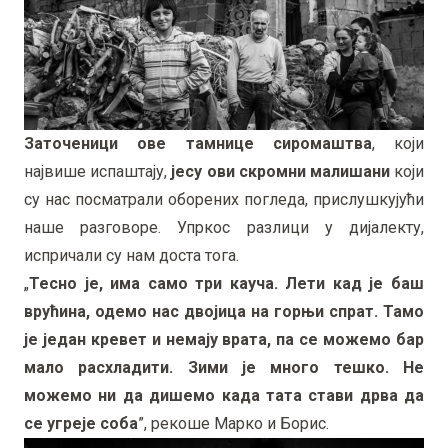
Заточеници ове тамнице сиромаштва
, који
највише испаштају,
јесу ови скромни малишани
који
су нас посматрали оборених погледа, прислушкујући
наше разговоре. Упркос разлици у дијалекту,
испричали су нам доста тога.
„
Тесно је, има само три кауча. Лети кад је баш
врућина, одемо нас двојица на горњи спрат. Тамо
је један кревет и немају врата, па се можемо бар
мало расхладити. Зими је много тешко. Не
можемо ни да дишемо када тата стави дрва да
се угреје соба
”, рекоше Марко и Борис.