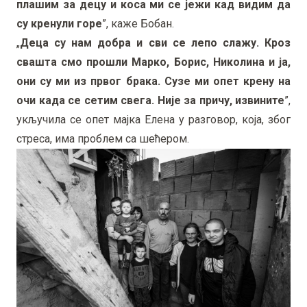
плашим за децу и коса ми се јежи кад видим да
су кренули горе
”, каже Бобан.
„
Деца су нам добра и сви се лепо слажу. Кроз
свашта смо прошли Марко, Борис, Николина и ја,
они су ми из првог брака. Сузе ми опет крену на
очи када се сетим свега. Није за причу, извините
”,
укључила се опет мајка Елена у разговор, која, због
стреса, има проблем са шећером.