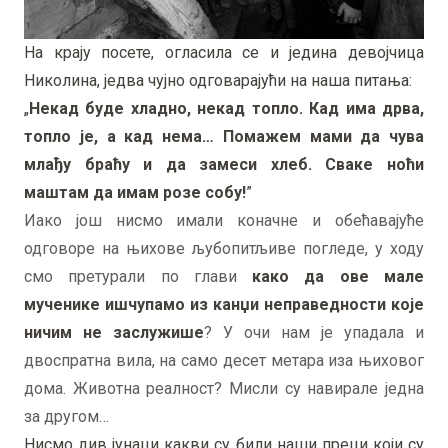
На крају посете, огласила се и једина девојчица
Николина, једва чујно одговарајући на наша питања:
„
Некад буде хладно, некад топло. Кад има дрва,
топло је, а кад нема… Помажем мами да чува
млађу браћу и да замеси хлеб. Сваке ноћи
маштам да имам розе собу!
”
Иако још нисмо имали коначне и обећавајуће
одговоре на њихове љубопитљиве погледе, у ходу
смо претурали по глави
како да ове мале
мученике ишчупамо из канџи неправедности које
ничим не заслужише
? У очи нам је упадала и
двоспратна вила, на само десет метара иза њиховог
дома. Животна реалност? Мисли су навирале једна
за другом…
Нисмо див јунаци какви су били наши преци који су