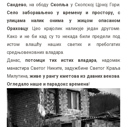
Сандево
, на ободу
Скопља
у Скопској Црној Гори.
Село заборављено у времену и простору, с
улицама налик онима у жицом опасаном
Ораховцу
. Цео крајолик наликује један другоме.
Како и не би кад су то некада били предели под
истом влашћу наших светих и пребогатих
средњовековних владара.
Данас,
потомци тих истих владара
, надомак
манастира Светог Никите, задужбине Светог Краља
Милутина,
живе у рангу кметова из давних векова
.
Огледало наше и парадокс времена
!