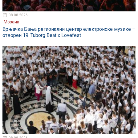
08.08.2026
Мозаик
Врњачка Бања регионални центар електронске музике –
отворен 19. Tuborg Beat x Lovefest