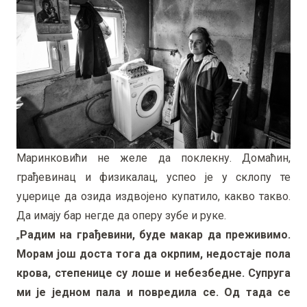
Маринковићи не желе да поклекну. Домаћин,
грађевинац и физикалац, успео је у склопу те
уџерице да озида издвојено купатило, какво такво.
Да имају бар негде да оперу зубе и руке.
„
Радим на грађевини, буде макар да преживимо.
Морам још доста тога да окрпим, недостаје пола
крова, степенице су лоше и небезбедне. Супруга
ми је једном пала и повредила се. Од тада се