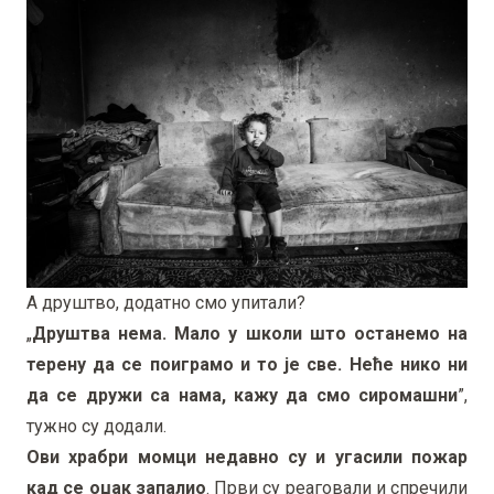
А друштво, додатно смо упитали?
„
Друштва нема. Мало у школи што останемо на
терену да се поиграмо и то је све. Неће нико ни
да се дружи са нама, кажу да смо сиромашни
”,
тужно су додали.
Ови храбри момци недавно су и угасили пожар
кад се оџак запалио
. Први су реаговали и спречили