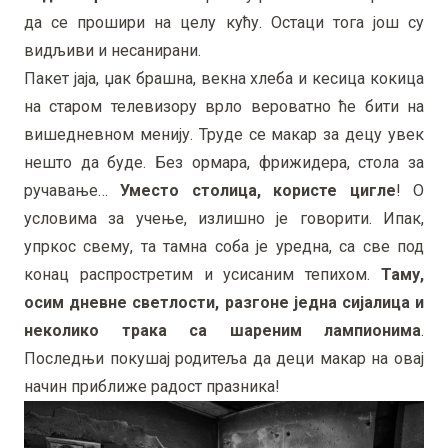
да се прошири на целу кућу. Остаци тога још су
видљиви и несанирани.
Пакет јаја, џак брашна, векна хлеба и кесица кокица
на старом телевизору врло вероватно ће бити на
вишедневном менију. Труде се макар за децу увек
нешто да буде. Без ормара, фрижидера, стола за
ручавање…
Уместо столица, користе цигле
! О
условима за учење, излишно је говорити. Ипак,
упркос свему, та тамна соба је уредна, са све под
конац распростретим и усисаним тепихом.
Таму,
осим дневне светлости, разгоне једна сијалица и
неколико трака са шареним лампионима
.
Последњи покушај родитеља да деци макар на овај
начин приближе радост празника!