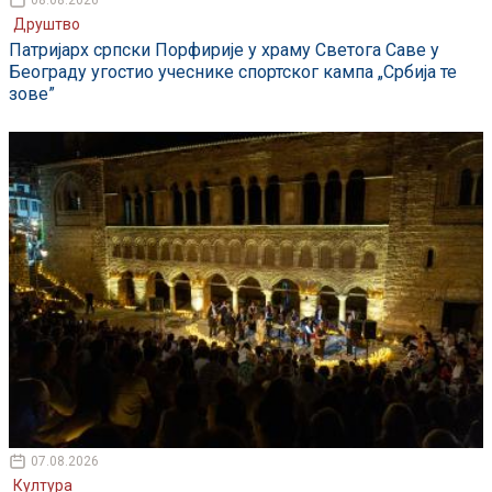
08.08.2026
Друштво
Патријарх српски Порфирије у храму Светога Саве у
Београду угостио учеснике спортског кампа „Србија те
зове”
07.08.2026
Култура