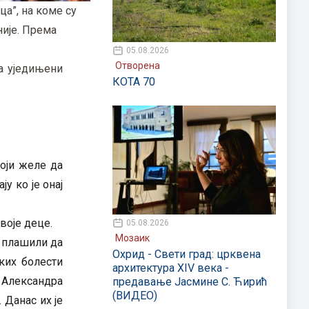
а”, на коме су
није. Према
05.08.2026
Отворена
да уједињени
КОТА 70
који желе да
у ко је онај
воје деце.
05.08.2026
Мозаик
е плашили да
Охрид - Свети град: црквена
ких болести
архитектура XIV века -
а Александра
предавање Јасмине С. Ћирић
(ВИДЕО)
 Данас их је