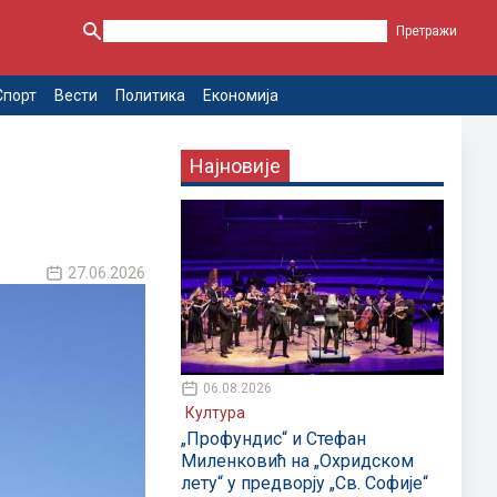
Спорт
Вести
Политика
Економија
Најновије
27.06.2026
06.08.2026
Култура
„Профундис“ и Стефан
Миленковић на „Охридском
лету“ у предворју „Св. Софије“