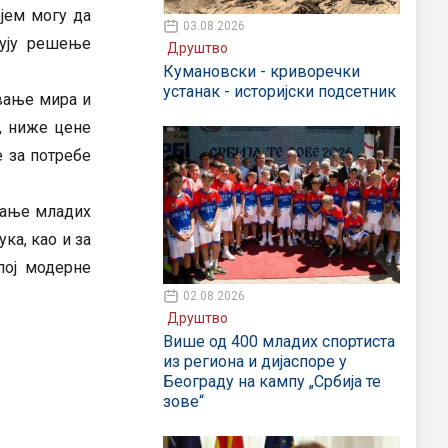
ојем могу да
03.08.2026
кују решење
Друштво
Кумановски - криворечки
устанак - историјски подсетник
ување мира и
а, ниже цене
е за потребе
љање младих
ка, као и за
пој модерне
02.08.2026
Друштво
Више од 400 младих спортиста
из региона и дијаспоре у
Београду на кампу „Србија те
зове“