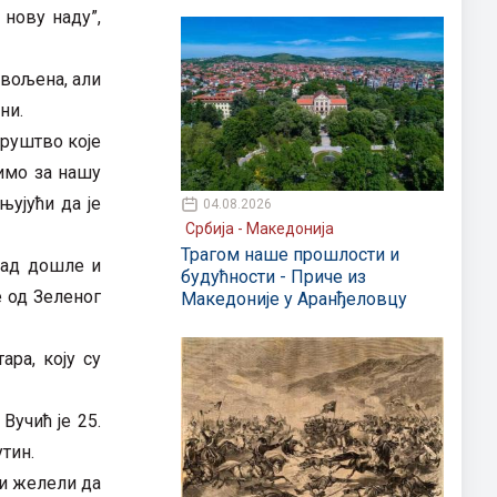
 нову наду”,
звољена, али
ни.
друштво које
имо за нашу
њујући да је
04.08.2026
Србија - Македонија
Трагом наше прошлости и
рад дошле и
будућности - Приче из
е од Зеленог
Македоније у Аранђеловцу
ра, коју су
Вучић је 25.
утин.
би желели да