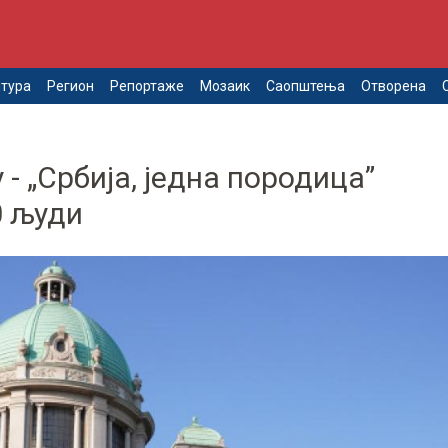
тура
Регион
Репортаже
Мозаик
Саопштења
Отворена
 - „Србија, једна породица”
0 људи