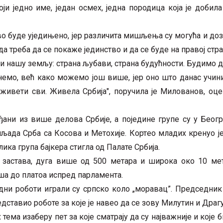
ји једно име, један осмех, једна породица која је добила
тво буде уједињено, јер различита мишљења су могућа и до
а треба да се покаже јединство и да се буде на правој стра
 и нашу земљу: страна љубави, страна будућности. Будимо 
немо, већ како можемо још више, јер оно што данас учин
о живети сви. Живела Србија", поручила је Милованов, оце
ђани из више делова Србије, а поједине групе су у Беог
иљада Срба са Косова и Метохије. Кортeо младих кренуо ј
ика група бајкера стигла од Палате Србија.
 застава, дуга више од 500 метара и широка око 10 мета
ша до платоа испред парламента.
ни роботи играли су српско коло „моравац”. Председник 
едставио роботе за које је навео да се зову Милутин и Драг
 тема изаберу пет за које сматрају да су најважније и које 