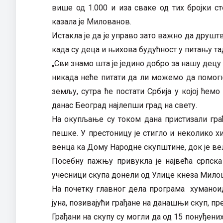
више од 1.000 и иза сваке од тих бројки сто
казала је Милованов.
Истакла је да је управо зато важно да друш
када су деца и њихова будућност у питању тад
„Сви знамо шта је једино добро за нашу децу
никада неће питати да ли можемо да помог
земљу, сутра ће постати Србија у којој ћем
данас Београд најлепши град на свету.
На окупљање су током дана пристизали гра
пешке. У престоницу је стигло и неколико х
венца ка Дому Народне скупштине, док је вел
Посебну пажњу привукла је највећа српска
учесници скупа донели од Улице кнеза Мило
На почетку главног дела програма хуманоид
јуна, позивајући грађане на данашњи скуп, пр
Грађани на скупу су могли да од 15 понуђених