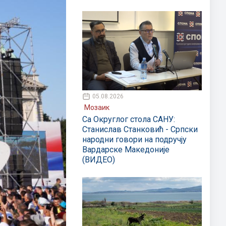
05.08.2026
Мозаик
Са Округлог стола САНУ:
Станислав Станковић - Српски
народни говори на подручју
Вардарске Македоније
(ВИДЕО)