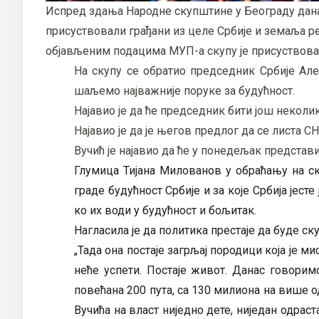
Испред здања Народне скупштине у Београду данас 
присуствовали грађани из целе Србије и земаља р
објављеним подацима МУП-а скупу је присуствова
На скупу се обратио председник Србије Алек
шаљемо најважније поруке за будућност.
Најавио је да ће председник бити још неколи
Најавио је да је његов предлог да се листа 
Вучић је најавио да ће у понедељак предста
Глумица Тијана Милованов у обраћању на ск
граде будућност Србије и за које Србија јест
ко их води у будућност и бољитак.
Нагласила је да политика престаје да буде ск
„Тада она постаје загрљај породици која је м
неће успети. Постаје живот. Данас говори
повећана 200 пута, са 130 милиона на више 
Вучића на власт ниједно дете, ниједан одраст