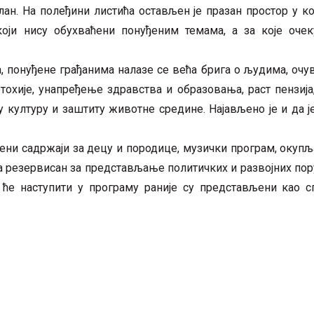
ан. На полеђини листића остављен је празан простор у к
оји нису обухваћени понуђеним темама, а за које оче
а, понуђене грађанима налазе се већа брига о људима, оч
тохије, унапређење здравства и образовања, раст пензиј
у културу и заштиту животне средине. Најављено је и да ј
ени садржаји за децу и породице, музички програм, окуп
па резервисан за представљање политичких и развојних пору
 ће наступити у програму раније су представљени као с