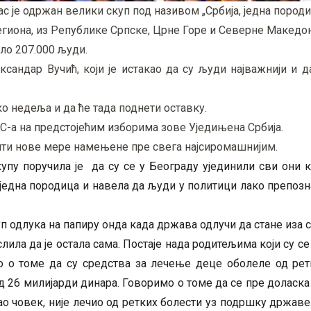
је одржан велики скуп под називом „Србија, једна породиц
егиона, из Републике Српске, Црне Горе и Северне Македо
ло 207.000 људи.
сандар Вучић, који је истакао да су људи најважнији и 
ко недеља и да ће тада поднети оставку.
СНС-а на предстојећим изборима зове Уједињена Србија.
вити нове мере намењене пре свега најсиромашнијим.
упу поручила је да су се у Београду ујединили сви они 
е једна породица и навела да људи у политици лако препознај
уп одлука на папиру онда када држава одлучи да стане иза с
ислила да је остала сама. Постаје нада родитељима који су с
мо о томе да су средства за лечење деце оболеле од рет
од 26 милијарди динара. Говоримо о томе да се пре доласк
ао човек, није лечио од ретких болести уз подршку државе.