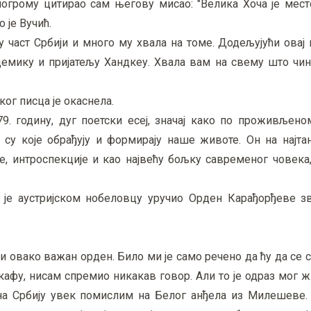
грому цитирао сам његову мисао: "Велика Хоча је мест
 је Вучић.
 част Србији и много му хвала на томе. Додељујући овај н
демику и пријатељу Хандкеу. Хвала вам на свему што чин
ког писца је окаснела.
. годину, дуг поетски есеј, значај како по проживљеном
 су које обрађују и формирају наше животе. Он на најта
е, интроспекције и као највећу бољку савременог човека
 је аустријском нобеловцу уручио Орден Карађорђеве з
и овако важан орден. Било ми је само речено да ћу да се 
фу, нисам спремио никакав говор. Али то је одраз мог ж
на Србију увек помислим на Белог анђела из Милешеве.