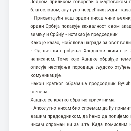
Једном приликом говорећи о мартовском по
благословом, алу пуно несрећних људи - казао
- Прихватајући наш орден писац чини велику
орден Србија показује захвалност свом ака
земљу и Србију - истакао је председник.
Како је казао, Нобелова награда за овог вели
- Од његовог рођења, Хандкеов живот је 79
написаном. Теме које Хандке обрађује теме
описује нестајање породице, људско отуђењ
комуникације.
Након кратког обраћања председник Вучић
степена.
Хандке се кратко обратио присутнима:
- Апсолутно нисам био спремам да ћу примит
вашим председником, да ћемо да попијемо ка
нисам спреман ни за шта. Када помислим 