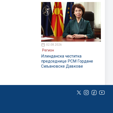
02.08.2026
Регион
Илинданска честитка
председнице РСМ Гордане
Сиљановске Давкове