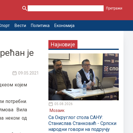
Спорт
Вести
Политика
Економија
Најновије
рећан је
09.05.2021
дкеом којем
ли потребни.
05.08.2026
лмова Вила
Мозаик
Са Округлог стола САНУ:
за неком од
Станислав Станковић - Српски
народни говори на подручју