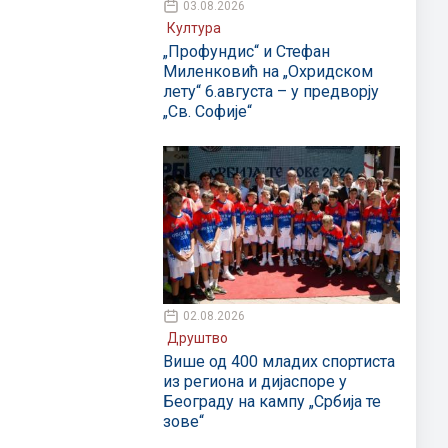
03.08.2026
Култура
„Профундис“ и Стефан
Миленковић на „Охридском
лету“ 6.августа – у предворју
„Св. Софије“
02.08.2026
Друштво
Више од 400 младих спортиста
из региона и дијаспоре у
Београду на кампу „Србија те
зове“