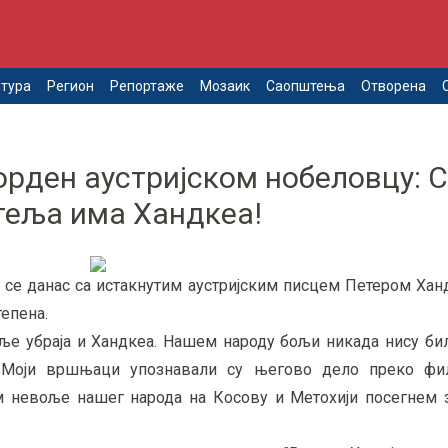
тура
Регион
Репортаже
Мозаик
Саопштења
Отворена
рден аустријском нобеловцу: С
атеља има Хандкеа!
 се данас са истакнутим аустријским писцем Петером Хан
епена.
теље убраја и Хандкеа. Нашем народу бољи никада нису би
. Моји вршњаци упознавали су његово дело преко фи
м невоље нашег народа на Косову и Метохији посегнем 