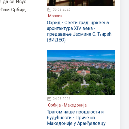
е да се Исус
ећам Србије,
05.08.2026
Мозаик
Охрид - Свети град: црквена
архитектура XIV века -
предавање Јасмине С. Ћирић
(ВИДЕО)
04.08.2026
Србија - Македонија
Трагом наше прошлости и
будућности - Приче из
Македоније у Аранђеловцу