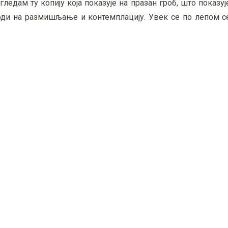
гледам ту копију која показује на празан гроб, што показуј
води на размишљање и контемплацију. Увек се по лепом с