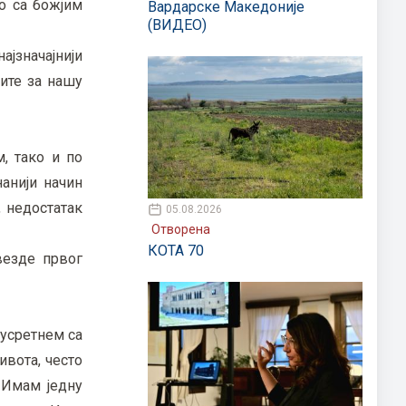
о са божјим
Вардарске Македоније
(ВИДЕО)
ајзначајнији
ите за нашу
, тако и по
нанији начин
, недостатак
05.08.2026
Отворена
КОТА 70
везде првог
сусретнем са
ивота, често
 Имам једну