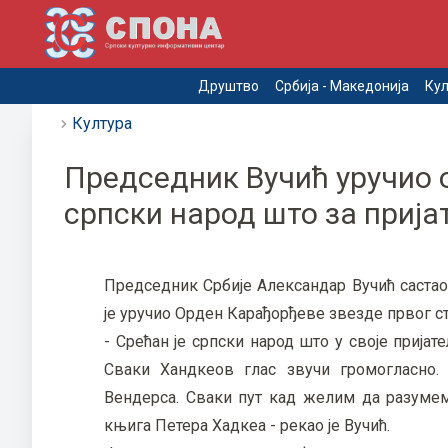
Друштво
Србија - Македонија
Кул
Култура
Председник Вучић уручио о
српски народ што за приј
Председник Србије Александар Вучић састао
је уручио Орден Карађорђеве звезде првог ст
- Срећан је српски народ што у своје прија
Сваки Хандкеов глас звучи громогласно
Вендерса. Сваки пут кад желим да разуме
књига Петера Хадкеа - рекао је Вучић.