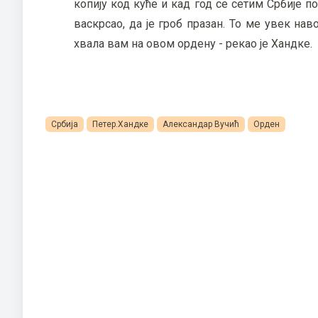
копију код куће и кад год се сетим Србије по
васкрсао, да је гроб празан. То ме увек на
хвала вам на овом ордену - рекао је Хандке.
Србија
Петер.Хандке
Александар Вучић
Орден