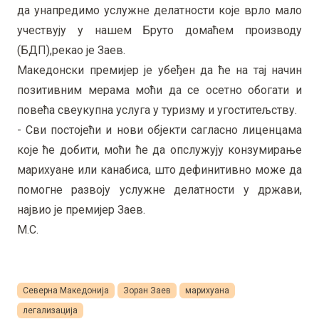
да унапредимо услужне делатности које врло мало
учествују у нашем Бруто домаћем производу
(БДП),рекао је Заев.
Македонски премијер је убеђен да ће на тај начин
позитивним мерама моћи да се осетно обогати и
повећа свеукупна услуга у туризму и угоститељству.
- Сви постојећи и нови објекти сагласно лиценцама
које ће добити, моћи ће да опслужују конзумирање
марихуане или канабиса, што дефинитивно може да
помогне развоју услужне делатности у држави,
највио је премијер Заев.
М.С.
Северна Македонија
Зоран Заев
марихуана
легализација