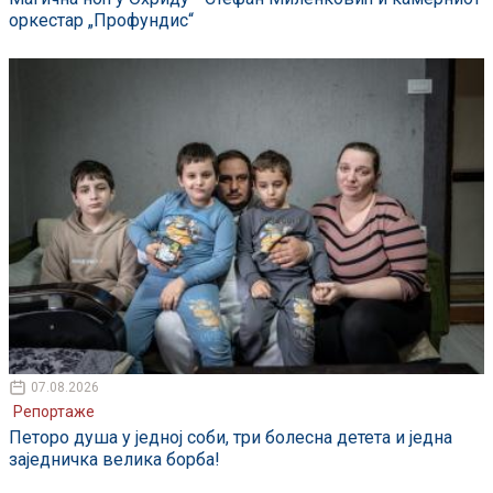
оркестар „Профундис“
07.08.2026
Репортаже
Петоро душа у једној соби, три болесна детета и једна
заједничка велика борба!