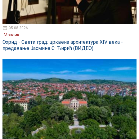
05.08.2026
Мозаик
Охрид - Свети град: црквена архитектура XIV века -
предавање Јасмине С. Ћирић (ВИДЕО)