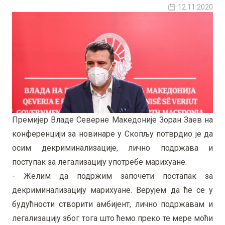
12.11.2020
Премијер Владе Северне Македоније Зоран Заев на
конференцији за новинаре у Скопљу потврдио је да
осим декриминализације, лично подржава и
поступак за легализацију употребе марихуане.
- Желим да подржим започети постапак за
декриминализацију марихуане. Верујем да ће се у
будућности створити амбијент, лично подржавам и
легализацију због тога што ћемо преко те мере моћи