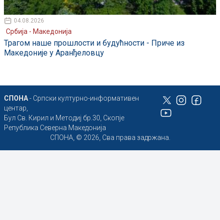
04.08.2026
Србија - Македонија
Трагом наше прошлости и будућности - Приче из
Македоније у Аранђеловцу
СПОНА
- Српски културно-информативен
центар,
Бул Св. Кирил и Методиј бр.30, Скопје
Република Северна Македонија
СПОНА, © 2026, Сва права задржана.