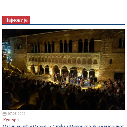
Најновије
07.08.2026
Култура
Магична ноћ у Охриду - Стефан Миленковић и камерниот