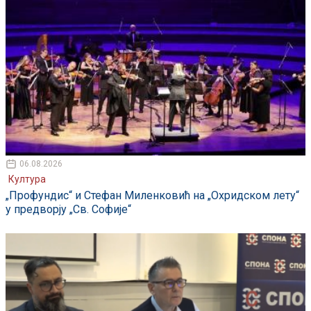
06.08.2026
Култура
„Профундис“ и Стефан Миленковић на „Охридском лету“
у предворју „Св. Софије“