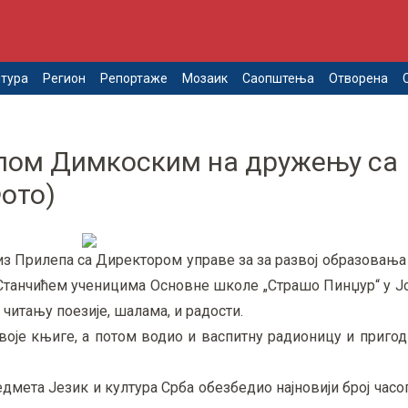
тура
Регион
Репортаже
Мозаик
Саопштења
Отворена
ипом Димкоским на дружењу са
ото)
з Прилепа са Директором управе за за развој образовања
 Станчићем ученицима Основне школе „Страшо Пинџур“ у Ј
читању поезије, шалама, и радости.
оје књиге, а потом водио и васпитну радионицу и пригод
едмета Језик и култура Срба обезбедио најновији број часо