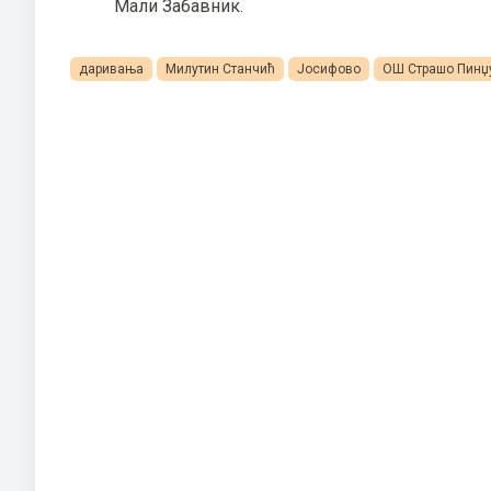
Мали Забавник.
даривања
Милутин Станчић
Јосифово
ОШ Страшо Пинџ