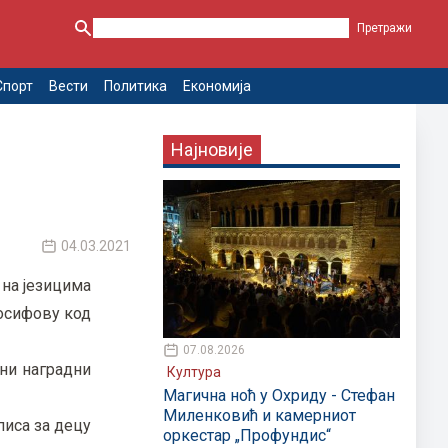
Спорт
Вести
Политика
Економија
Најновије
04.03.2021
 на језицима
осифову код
07.08.2026
ни наградни
Култура
Магична ноћ у Охриду - Стефан
Миленковић и камерниот
писа за децу
оркестар „Профундис“