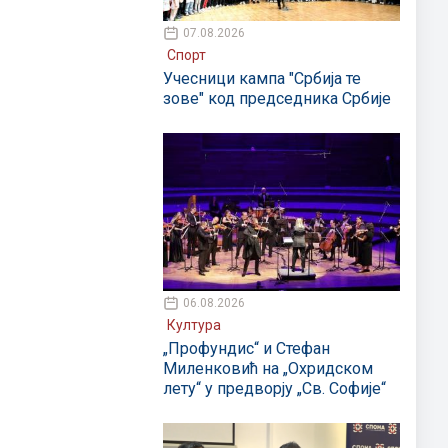
07.08.2026
Спорт
Учесници кампа "Србија те
зове" код председника Србије
06.08.2026
Култура
„Профундис“ и Стефан
Миленковић на „Охридском
лету“ у предворју „Св. Софије“