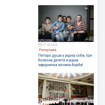
07.08.2026
Репортаже
Петоро душа у једној соби, три
болесна детета и једна
заједничка велика борба!