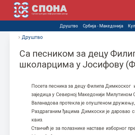
Друштво
Србија - Македонија
Кул
Друштво
Са песником за децу Фил
школарцима у Јосифову (Ф
Посета песника за децу Филипа Димкоског и
заједица у Северној Македонији Милутином
Валанадова протекла је опуштеном дружењу, 
Раздраганим ђацима Димкоски је даровао св
квиз.
Станчић је за полазнике наставе изборног пр