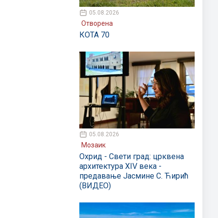
05.08.2026
Отворена
КОТА 70
05.08.2026
Мозаик
Охрид - Свети град: црквена
архитектура XIV века -
предавање Јасмине С. Ћирић
(ВИДЕО)