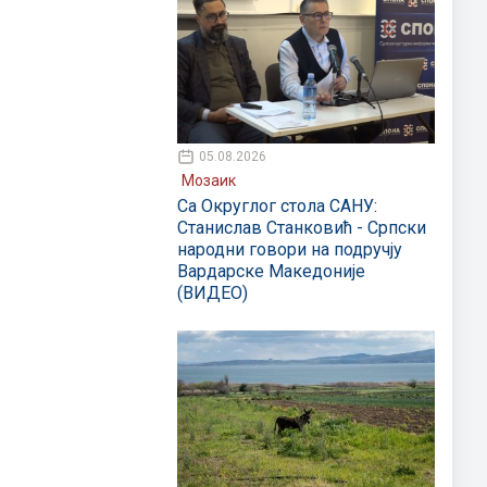
05.08.2026
Мозаик
Са Округлог стола САНУ:
Станислав Станковић - Српски
народни говори на подручју
Вардарске Македоније
(ВИДЕО)