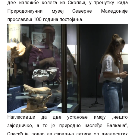
две изложбе колега из Скопља, у тренутку када
Природонаучни музеј Северне Македоније
прославља 100 година постојања.
Нагласивши да две установе имају „нешто
заједничко, а то је природно наслеђе Балкана”,
Спасић је додао да сарадња датира од двадесетих