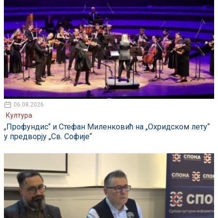
06.08.2026
Култура
„Профундис“ и Стефан Миленковић на „Охридском лету“
у предворју „Св. Софије“