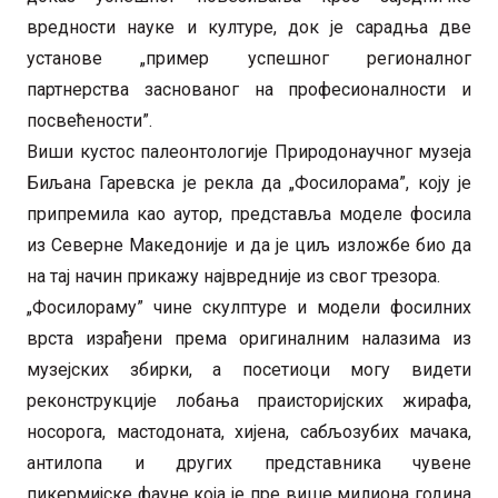
вредности науке и културе, док је сарадња две
установе „пример успешног регионалног
партнерства заснованог на професионалности и
посвећености”.
Виши кустос палеонтологије Природонаучног музеја
Биљана Гаревска је рекла да „Фосилорама”, коју је
припремила као аутор, представља моделе фосила
из Северне Македоније и да је циљ изложбе био да
на тај начин прикажу највредније из свог трезора.
„Фосилораму” чине скулптуре и модели фосилних
врста израђени према оригиналним налазима из
музејских збирки, а посетиоци могу видети
реконструкције лобања праисторијских жирафа,
носорога, мастодоната, хијена, сабљозубих мачака,
антилопа и других представника чувене
пикермијске фауне која је пре више милиона година