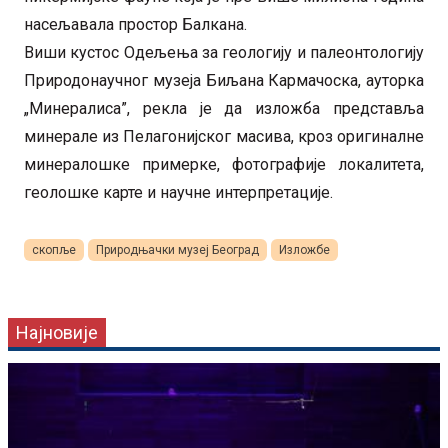
насељавала простор Балкана.
Виши кустос Одељења за геологију и палеонтологију
Природонаучног музеја Биљана Кармачоска, ауторка
„Минералиса”, рекла је да изложба представља
минерале из Пелагонијског масива, кроз оригиналне
минералошке примерке, фотографије локалитета,
геолошке карте и научне интерпретације.
скопље
Природњачки музеј Београд
Изложбе
Најновије