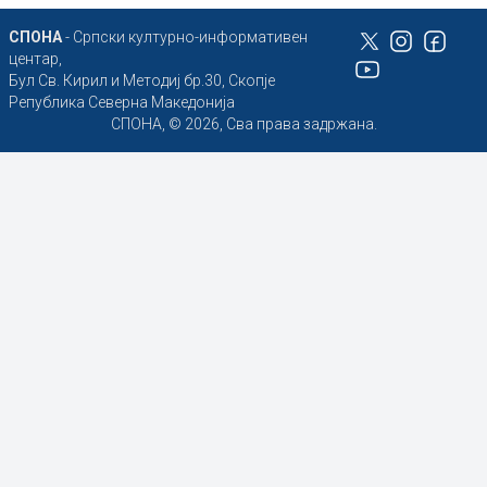
СПОНА
- Српски културно-информативен
центар,
Бул Св. Кирил и Методиј бр.30, Скопје
Република Северна Македонија
СПОНА, © 2026, Сва права задржана.