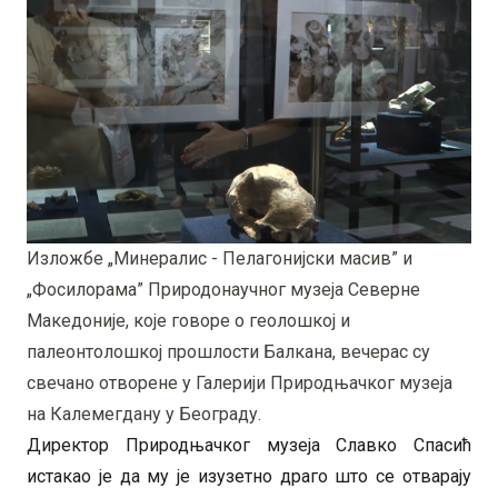
Изложбе „Минералис - Пелагонијски масив” и
„Фосилорама” Природонаучног музеја Северне
Македоније, које говоре о геолошкој и
палеонтолошкој прошлости Балкана, вечерас су
свечано отворене у Галерији Природњачког музеја
на Калемегдану у Београду.
Директор Природњачког музеја Славко Спасић
истакао је да му је изузетно драго што се отварају