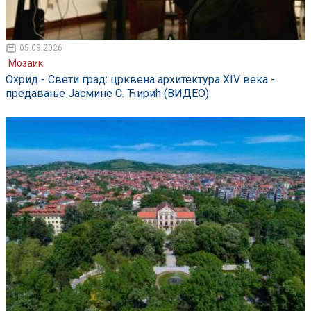
05.08.2026
Мозаик
Охрид - Свети град: црквена архитектура XIV века -
предавање Јасмине С. Ћирић (ВИДЕО)