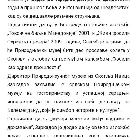
година прошлог века, а интензивнија од шездесетих,
кад су се дешавале размене стручњака.
Подсетивши да су у Београду гостовале изложбе
„Токсичне биљке Македоније“ 2001. и „Живи фосили
Охридског језера” 2009. године, Спасић је најавио да
ће Природњачки музеј бити део прославе колега у
Скопљу у октобру са гостујућом изложбом „Фосили
као одрази прошлости”.
Директор Природонаучног музеја из Скопља Ивица
Заркадов захвалио је српском Природњачком
музеју на гостопримству и успешној сарадњи,
истакавши да се њихове изложбе дешавају на
Калемегдану, „који је симбол историје и културе”.
Оценивши да су „музеји мостови међу људима и
државама”, Заркадов је додао да су овакве изложбе
доказ успешног повезивања кроз заједничке