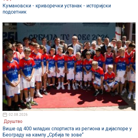
Кумановски - криворечки устанак - историјски
подсетник
02.08.2026
Друштво
Више од 400 младих спортиста из региона и дијаспоре у
Београду на кампу „Србија те зове“