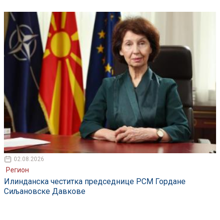
02.08.2026
Регион
Илинданска честитка председнице РСМ Гордане
Сиљановске Давкове