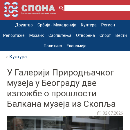
Друштво
Србија - Македонија
Култура
Регион
Репортаже
Мозаик
Саопштења
Отворена
Спорт
Вести
Политика
Економија
Култура
У Галерији Природњачког
музеја у Београду две
изложбе о прошлости
Балкана музеја из Скопља
02.07.2026