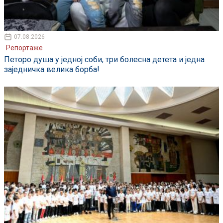
07.08.2026
Репортаже
Петоро душа у једној соби, три болесна детета и једна
заједничка велика борба!