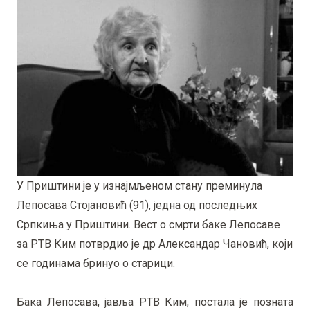
У Приштини је у изнајмљеном стану преминула
Лепосава Стојановић (91), једна од последњих
Српкиња у Приштини. Вест о смрти баке Лепосаве
за РТВ Ким потврдио је др Александар Чановић, који
се годинама бринуо о старици.
Бака Лепосава, јавља РТВ Ким, постала је позната