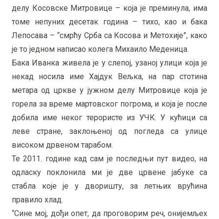
делу Косовске Митровице – која је преминула, има
томе непуних десетак година – тихо, као и бака
Лепосава – “смрћу Срба са Косова и Метохије”, како
је то једном написао колега Михаило Меденица.
Бака Иванка живела је у слепој, узаној улици која је
некад носила име Хајдук Вељка, на пар стотина
метара од цркве у јужном делу Митровице која је
горела за време мартовског погрома, и која је после
добила име неког терористе из УЧК. У кућици са
леве стране, заклоњеној од погледа са улице
високом дрвеном тарабом.
Те 2011. године кад сам је последњи пут видео, на
одласку поклонила ми је две црвене јабуке са
стабла које је у дворишту, за летњих врућина
правило хлад.
“Сине мој, дођи опет, да проговорим реч, онијемљех