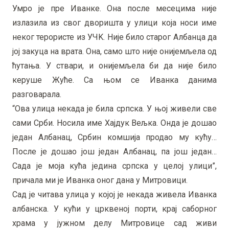
Умро је пре Иванке. Она после месецима није
излазила из свог дворишта у улици која носи име
неког терористе из УЧK. Није било старог Албанца да
јој закуца на врата. Она, само што није онијемљела од
ћутања. У ствари, и онијемљела би да није било
керуше Жуће. Са њом се Иванка данима
разговарала.
“Ова улица некада је била српска. У њој живели све
сами Срби. Носила име Хајдук Вељка. Онда је дошао
један Албанац, Србин комшија продао му кућу…
После је дошао још један Албанац, па још један…
Сада је моја кућа једина српска у целој улици”,
причала ми је Иванка оног дана у Митровици.
Сад је читава улица у којој је некада живела Иванка
албанска. У кући у црквеној порти, крај саборног
храма у јужном делу Митровице сад живи