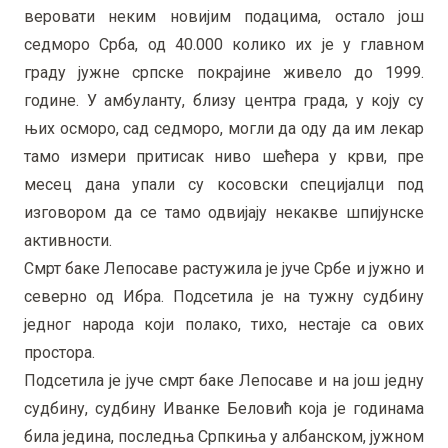
веровати неким новијим подацима, остало још
седморо Срба, од 40.000 колико их је у главном
граду јужне српске покрајине живело до 1999.
године. У амбуланту, близу центра града, у коју су
њих осморо, сад седморо, могли да оду да им лекар
тамо измери притисак ниво шећера у крви, пре
месец дана упали су косовски специјалци под
изговором да се тамо одвијају некакве шпијунске
активности.
Смрт баке Лепосаве растужила је јуче Србе и јужно и
северно од Ибра. Подсетила је на тужну судбину
једног народа који полако, тихо, нестаје са ових
простора.
Подсетила је јуче смрт баке Лепосаве и на још једну
судбину, судбину Иванке Беловић која је годинама
била једина, последња Српкиња у албанском, јужном