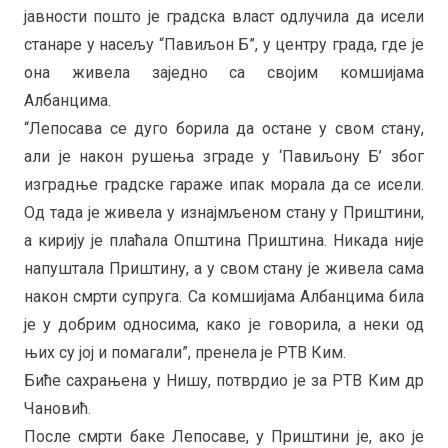
јавности пошто је градска власт одлучила да исели
станаре у насељу “Павиљон Б”, у центру града, где је
она живела заједно са својим комшијама
Албанцима.
“Лепосава се дуго борила да остане у свом стану,
али је након рушења зграде у ‘Павиљону Б’ због
изградње градске гараже ипак морала да се исели.
Од тада је живела у изнајмљеном стану у Приштини,
а кирију је плаћала Општина Приштина. Никада није
напуштала Приштину, а у свом стану је живела сама
након смрти супруга. Са комшијама Албанцима била
је у добрим односима, како је говорила, а неки од
њих су јој и помагали”, пренела је РТВ Ким.
Биће сахрањена у Нишу, потврдио је за РТВ Ким др
Чановић.
После смрти баке Лепосаве, у Приштини је, ако је