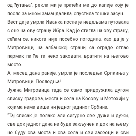
од ћутања”, рекла ми је пратећи ме до капије коју је
после за мном замандалила, спустила тешки засун.
Вест да је умрла Иванка после је недељама путовала
с оне на ову страну Ибра. Кад је стигла на ову страну,
сећам се, никога није посебно погодила, као да је у
Митровици, на албанској страни, са ограде отпао
пармак па ће га неко заковати, вратити на његово
место.
А, месец дана раније, умрла је последња Српкиња у
Митровици. Последња!
Јужна Митровица тада се само придружила дугом
списку градова, места и села на Косову и Метохији у
којима нема више ни једног јединог Србина.
“Тај списак је полако али сигурно све дужи и дужи,
све док једног дана не буде закључен и док на њему
не буду сва места и сва села и сви засеоци и сви