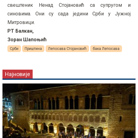
свештеник Ненад Стојановић са супругом и
синовима. Они су сада једини Срби у Јужној
Митровици.
РТ Балкан,
Зоран Шапоњић
Срби
Приштина
Лепосава Стојановић
бака Лепосава
Најновије