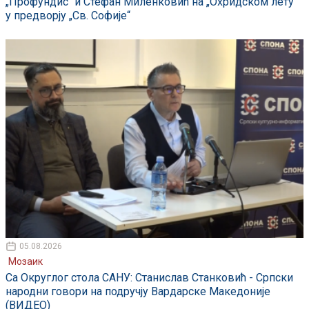
„Профундис“ и Стефан Миленковић на „Охридском лету“
у предворју „Св. Софије“
05.08.2026
Мозаик
Са Округлог стола САНУ: Станислав Станковић - Српски
народни говори на подручју Вардарске Македоније
(ВИДЕО)