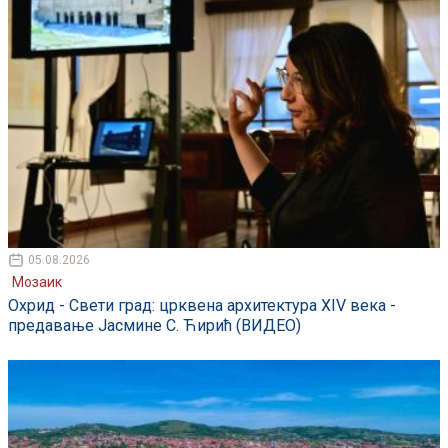
05.08.2026
Мозаик
Охрид - Свети град: црквена архитектура XIV века -
предавање Јасмине С. Ћирић (ВИДЕО)