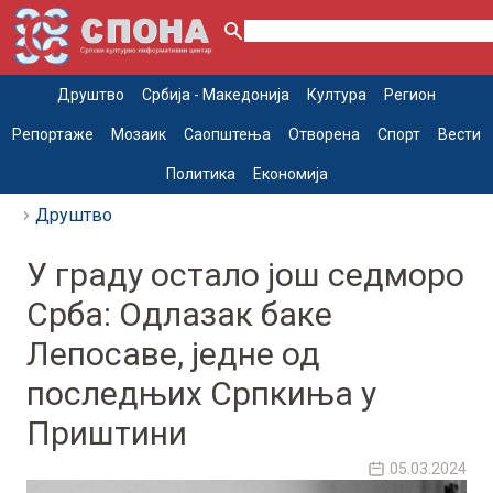
Друштво
Србија - Македонија
Култура
Регион
Репортаже
Мозаик
Саопштења
Отворена
Спорт
Вести
Политика
Економија
Друштво
У граду остало још седморо
Срба: Одлазак баке
Лепосаве, једне од
последњих Српкиња у
Приштини
05.03.2024