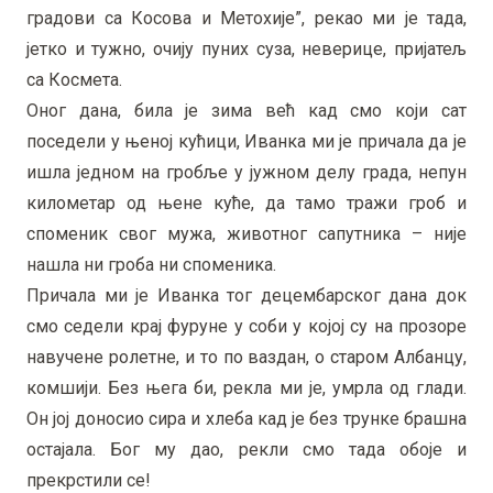
градови са Косова и Метохије”, рекао ми је тада,
јетко и тужно, очију пуних суза, неверице, пријатељ
са Космета.
Оног дана, била је зима већ кад смо који сат
поседели у њеној кућици, Иванка ми је причала да је
ишла једном на гробље у јужном делу града, непун
километар од њене куће, да тамо тражи гроб и
споменик свог мужа, животног сапутника – није
нашла ни гроба ни споменика.
Причала ми је Иванка тог децембарског дана док
смо седели крај фуруне у соби у којој су на прозоре
навучене ролетне, и то по ваздан, о старом Албанцу,
комшији. Без њега би, рекла ми је, умрла од глади.
Он јој доносио сира и хлеба кад је без трунке брашна
остајала. Бог му дао, рекли смо тада обоје и
прекрстили се!