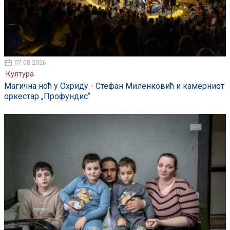
07.08.2026
Култура
Магична ноћ у Охриду - Стефан Миленковић и камерниот
оркестар „Профундис“