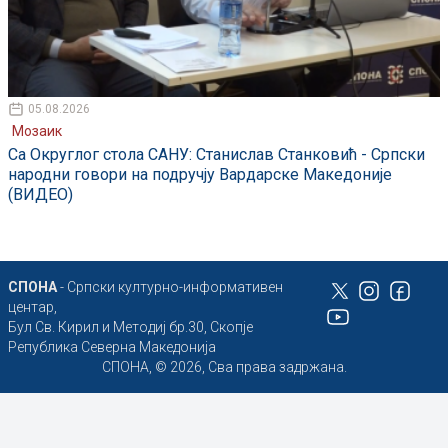
05.08.2026
Мозаик
Са Округлог стола САНУ: Станислав Станковић - Српски
народни говори на подручју Вардарске Македоније
(ВИДЕО)
СПОНА
- Српски културно-информативен
центар,
Бул Св. Кирил и Методиј бр.30, Скопје
Република Северна Македонија
СПОНА, © 2026, Сва права задржана.