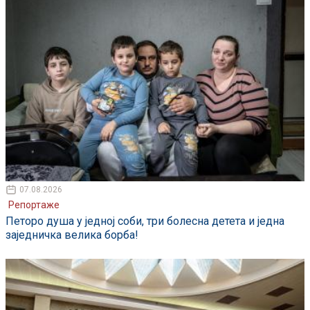
07.08.2026
Репортаже
Петоро душа у једној соби, три болесна детета и једна
заједничка велика борба!