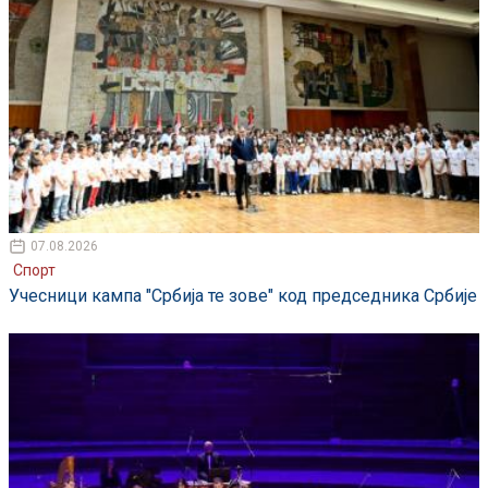
07.08.2026
Спорт
Учесници кампа "Србија те зове" код председника Србије