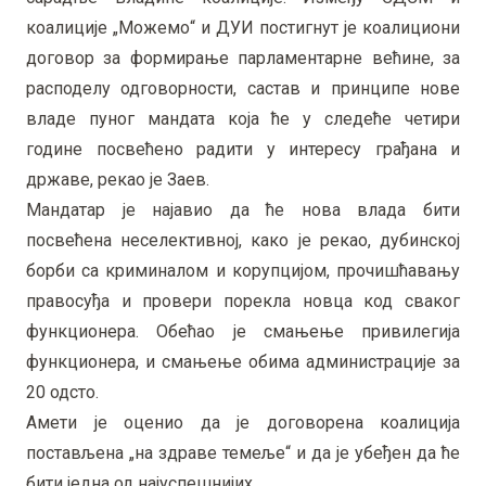
коалиције „Можемо“ и ДУИ постигнут је коалициони
договор за формирање парламентарне већине, за
расподелу одговорности, састав и принципе нове
владе пуног мандата која ће у следеће четири
године посвећено радити у интересу грађана и
државе, рекао је Заев.
Мандатар је најавио да ће нова влада бити
посвећена неселективној, како је рекао, дубинској
борби са криминалом и корупцијом, прочишћавању
правосуђа и провери порекла новца код сваког
функционера. Обећао је смањење привилегија
функционера, и смањење обима администрације за
20 одсто.
Амети је оценио да је договорена коалиција
постављена „на здраве темеље“ и да је убеђен да ће
бити једна од најуспешнијих.