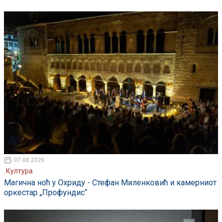
07.08.2026
Култура
Магична ноћ у Охриду - Стефан Миленковић и камерниот
оркестар „Профундис“