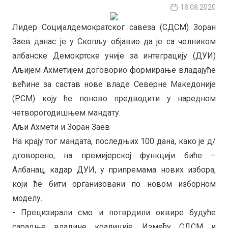
18.08.2020
Лидер Социјалдемократског савеза (СДСМ) Зоран
Заев данас је у Скопљу објавио да је са челником
албанске Демокртске уније за интеграцију (ДУИ)
Аљијем Ахметијем договорио формирање владајуће
већине за састав нове владе Северне Македоније
(РСМ) коју ће поново предводити у наредном
четворогодишњем мандату.
Аљи Ахмети и Зоран Заев
На крају тог мандата, последњих 100 дана, како је д/
дговорено, на премијерској функцији биће –
Албанац, кадар ДУИ, у припремама нових избора,
који ће бити организовани по новом изборном
моделу.
- Прецизирали смо и потврдили оквире будуће
сарадње владине коалиције. Између СДСМ и