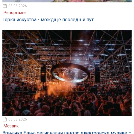
08.08.2026
Репортаже
Горка искуства - можда је последњи пут
08.08.2026
Мозаик
Врњачка Бања регионални центар електронске музике –