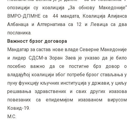
опозицији су коалиција „За обнову Македоније“
ВМРО-ДПМНЕ са 44 мандата, Коалиција Алијанса
Албанаца и Алтернатива са 12 и Левица са два
посланика.
Важност брзог договора
Мандатар за састав нове владе Северне Македоније
и лидер СДСМ-а Зоран Заев је указао да је било
посебно важно да се постигне брз довор о
владајућој коалицији због потребе брзог стављања у
пуну функцију кључних институција у држави, у циљу
решавања здравствених и свих других изазова
повезаних са епидемијом изазваном вирусом
Ковид-19.
М.С.