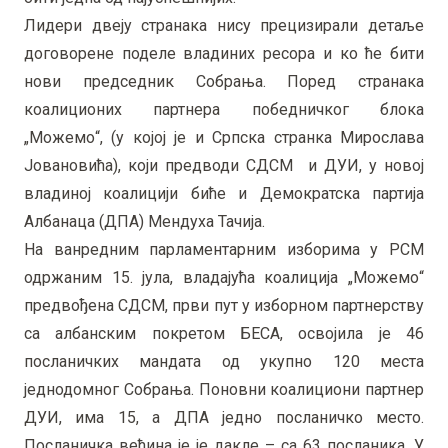
Лидери двеју странака нису прецизирали детаље
договорене поделе владиних ресора и ко ће бити
нови председник Собрања. Поред странака
коалиционих партнера победничког блока
„Можемо“, (у којој је и Српска странка Мирослава
Јовановића), који предводи СДСМ и ДУИ, у новој
владиној коалицији биће и Демократска партија
Албанаца (ДПА) Мендуха Тачија.
На ванредним парламентарним изборима у РСМ
одржаним 15. јула, владајућа коалиција „Можемо“
предвођена СДСМ, први пут у изборном партнерству
са албанским покретом БЕСА, освојила је 46
посланичких мандата од укупно 120 места
једнодомног Собрања. Поновни коалициони партнер
ДУИ, има 15, а ДПА једно посланичко место.
Посланичка већина је је дакле – са 63 посланика. У