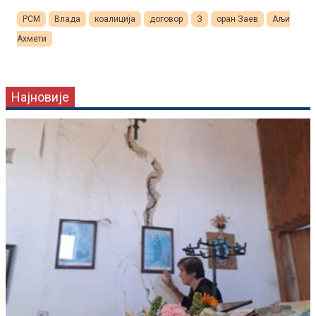
РСМ
Влада
коалиција
договор
З
оран Заев
Аљи
Ахмети
Најновије