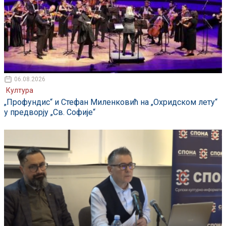
06.08.2026
Култура
„Профундис“ и Стефан Миленковић на „Охридском лету“
у предворју „Св. Софије“