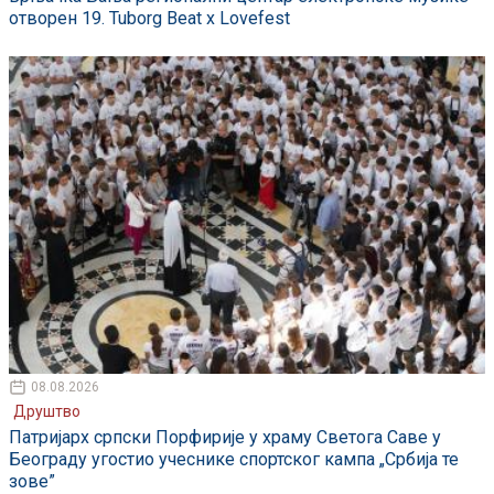
отворен 19. Tuborg Beat x Lovefest
08.08.2026
Друштво
Патријарх српски Порфирије у храму Светога Саве у
Београду угостио учеснике спортског кампа „Србија те
зове”