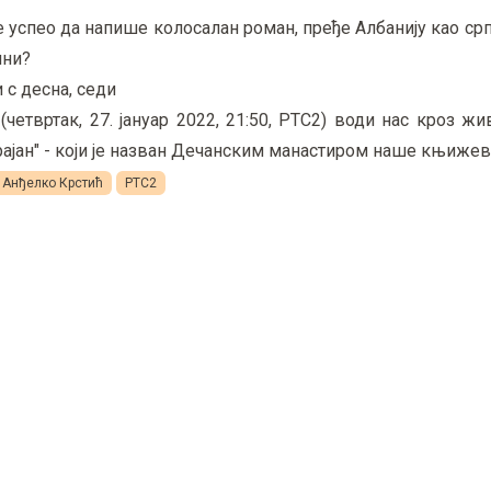
е успео да напише колосалан роман, пређе Албанију као срп
ини?
 с десна, седи
твртак, 27. јануар 2022, 21:50, РТС2) води нас кроз жи
рајан" - који је назван Дечанским манастиром наше књижевн
Анђелко Крстић
РТС2