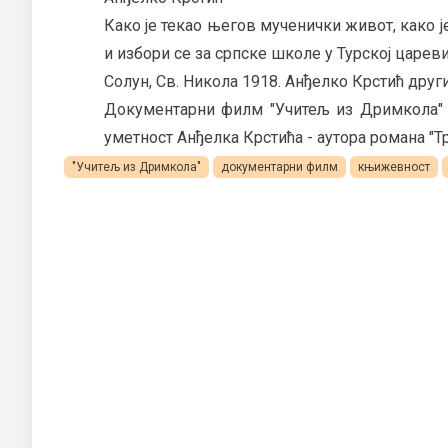
Како је текао његов мученички живот, како ј
и избори се за српске школе у Турској царев
Солун, Св. Никола 1918. Анђелко Крстић други
Документарни филм "Учитељ из Дримкола" (че
уметност Анђелка Крстића - аутора романа "Т
"Учитељ из Дримкола"
документарни филм
књижевност