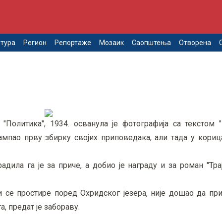
тура
Регион
Репортаже
Мозаик
Саопштења
Отворена
"Политика", 1934. осванула је фотографија са текстом "
ампао прву збирку својих приповедака, али тада у кориц
дила га је за приче, а добио је награду и за роман "Трај
 се простире поред Охридског језера, није дошао да при
, предат је забораву.