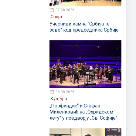
07.08.2026
Спорт
Учесници кампа "Србија те
зове" код председника Србије
06.08.2026
Култура
„Профундис“ и Стефан
Миленковић на „Охридском
лету“ у предворју „Св. Софије“