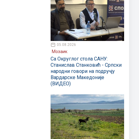
05.08.2026
Мозаик
Са Округлог стола САНУ:
Станислав Станковић - Српски
народни говори на подручју
Вардарске Македоније
(ВИДЕО)