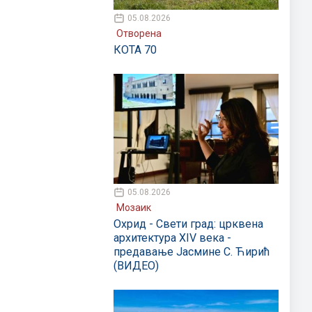
05.08.2026
Отворена
КОТА 70
05.08.2026
Мозаик
Охрид - Свети град: црквена
архитектура XIV века -
предавање Јасмине С. Ћирић
(ВИДЕО)