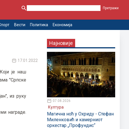
Спорт
Вести
Политика
Економија
Најновије
17.01.2022
Који је наш
ама "Српске
ан", из руку
07.08.2026
Култура
ми награде.
Магична ноћ у Охриду - Стефан
Миленковић и камерниот
оркестар „Профундис“