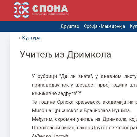
Друштво
Србија - Македонија
Кул
Култура
Учитељ из Дримкола
У рубрици "Да ли знате", у дневном листу 
приповедач тек у шездест првој години шт
књижевне задруге"?"
Те године Српска краљевска академија награ
Милоша Црњанског и Бранислава Нушића.
Међутим, скромни учитељ из Дримкола, који
Првокласни писац, након Другог светског рата
Анђелко Крстић