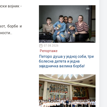
ски војник -
вот, борбе и
ости...
07.08.2026
Репортаже
Петоро душа у једној соби, три
болесна детета и једна
заједничка велика борба!