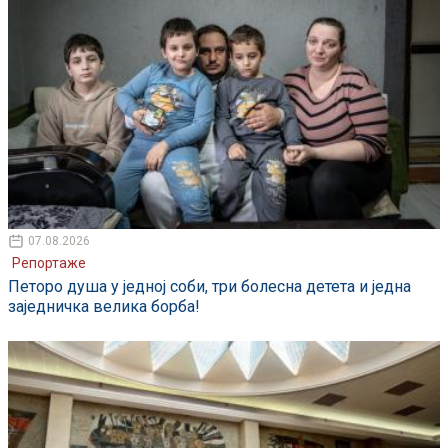
07.08.2026
Репортаже
Петоро душа у једној соби, три болесна детета и једна
заједничка велика борба!