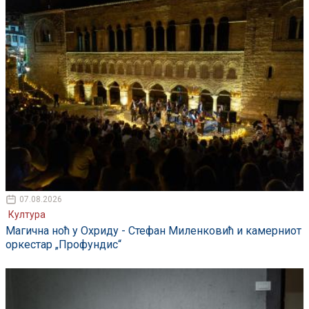
07.08.2026
Култура
Магична ноћ у Охриду - Стефан Миленковић и камерниот
оркестар „Профундис“