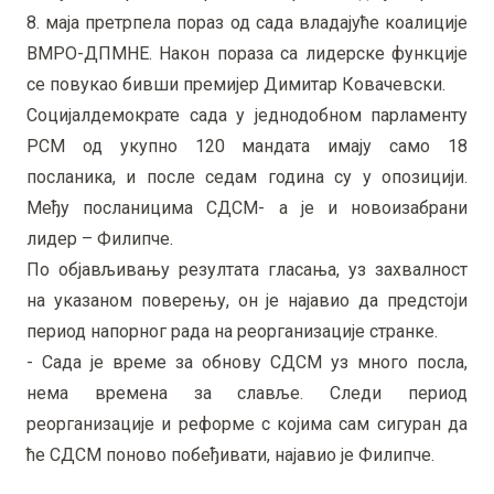
8. маја претрпела пораз од сада владајуће коалиције
ВМРО-ДПМНЕ. Након пораза са лидерске функције
се повукао бивши премијер Димитар Ковачевски.
Социјалдемократе сада у једнодобном парламенту
РСМ од укупно 120 мандата имају само 18
посланика, и после седам година су у опозицији.
Међу посланицима СДСМ- а је и новоизабрани
лидер – Филипче.
По објављивању резултата гласања, уз захвалност
на указаном поверењу, он је најавио да предстоји
период напорног рада на реорганизације странке.
- Сада је време за обнову СДСМ уз много посла,
нема времена за славље. Следи период
реорганизације и реформе с којима сам сигуран да
ће СДСМ поново побеђивати, најавио је Филипче.