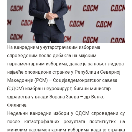
На ванредним унутарстрачаким изборима
спроведеним после дебакла на мајским
парламентарним изборима, данас је за новог лидера
највеће опозиционе странке у Републици Северној
Македонији (РСМ) – Социјалдемократског савеза
(СДСМ) изабран неурохирург, бивши министар
здравства у влади Зорана Заева – др Венко
Филипче.
Недељни ванредни избори у СДСМ спроведени су
после катастрофалних резултата постигнутих на
минулим парламентарним изборима када је странка