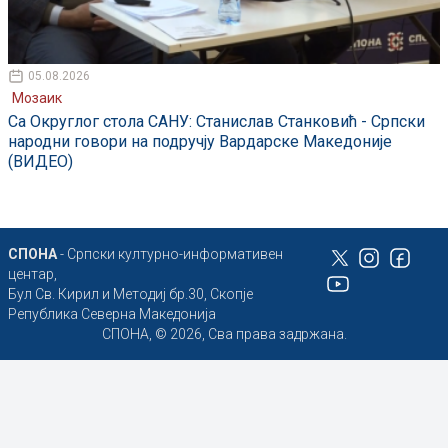
05.08.2026
Мозаик
Са Округлог стола САНУ: Станислав Станковић - Српски
народни говори на подручју Вардарске Македоније
(ВИДЕО)
СПОНА
- Српски културно-информативен
центар,
Бул Св. Кирил и Методиј бр.30, Скопје
Република Северна Македонија
СПОНА, © 2026, Сва права задржана.