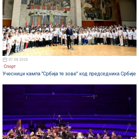
07.08.2026
Спорт
Учесници кампа "Србија те зове" код председника Србије