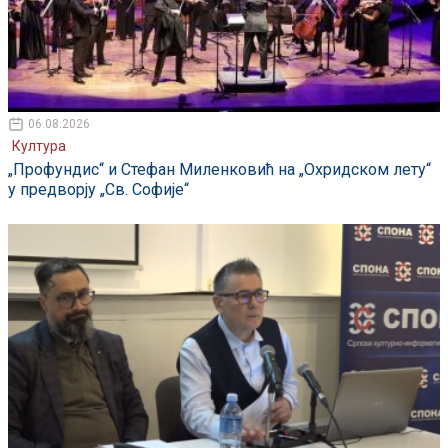
06.08.2026
Култура
„Профундис“ и Стефан Миленковић на „Охридском лету“
у предворју „Св. Софије“