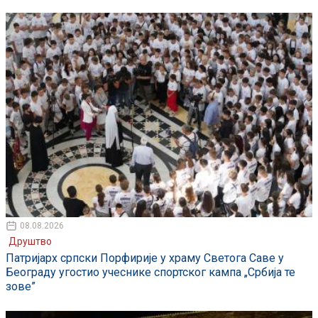
08.08.2026
Друштво
Патријарх српски Порфирије у храму Светога Саве у
Београду угостио учеснике спортског кампа „Србија те
зове”