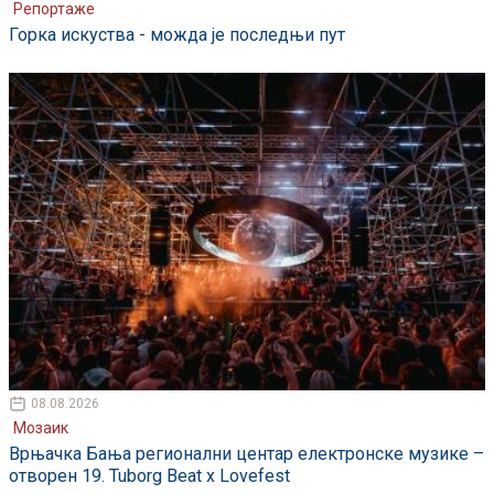
Репортаже
Горка искуства - можда је последњи пут
08.08.2026
Мозаик
Врњачка Бања регионални центар електронске музике –
отворен 19. Tuborg Beat x Lovefest