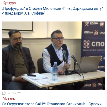
Култура
„Профундис“ и Стефан Миленковић на „Охридском лету“
у предворју „Св. Софије“
05.08.2026
Мозаик
Са Округлог стола САНУ: Станислав Станковић - Српски