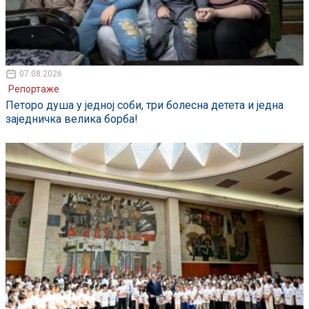
07.08.2026
Репортаже
Петоро душа у једној соби, три болесна детета и једна
заједничка велика борба!