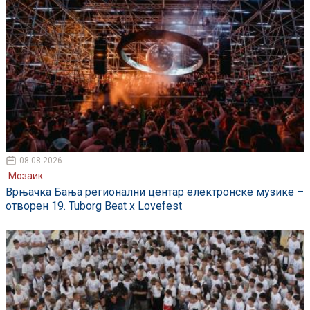
08.08.2026
Мозаик
Врњачка Бања регионални центар електронске музике –
отворен 19. Tuborg Beat x Lovefest