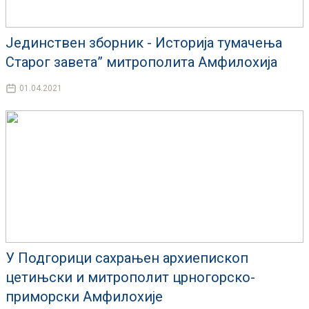
Јединствен зборник - Историја тумачења
Старог завета” митрополита Амфилохија
01.04.2021
У Подгорици сахрањен архиепископ
цетињски и митрополит црногорско-
приморски Амфилохије