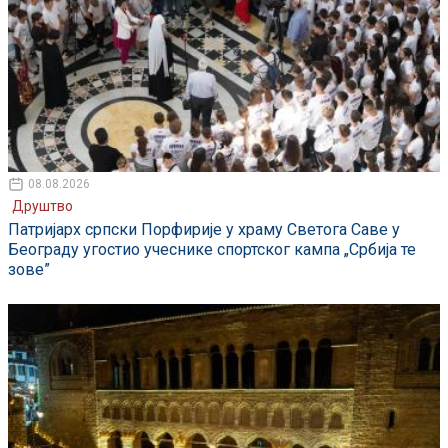
08.08.2026
Друштво
Патријарх српски Порфирије у храму Светога Саве у
Београду угостио учеснике спортског кампа „Србија те
зове”