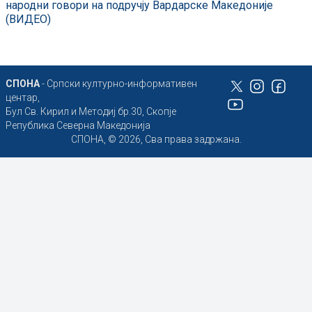
народни говори на подручју Вардарске Македоније
(ВИДЕО)
СПОНА
- Српски културно-информативен
центар,
Бул Св. Кирил и Методиј бр.30, Скопје
Република Северна Македонија
СПОНА, © 2026, Сва права задржана.