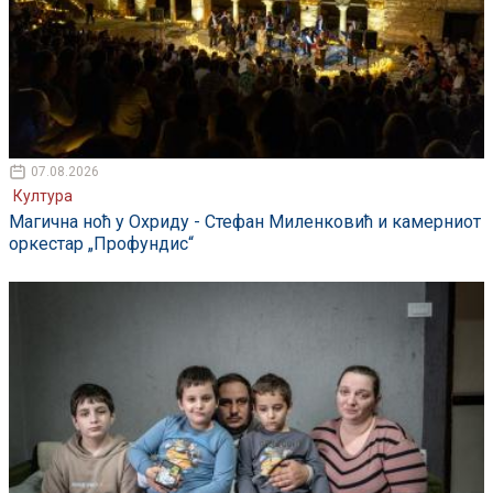
07.08.2026
Култура
Магична ноћ у Охриду - Стефан Миленковић и камерниот
оркестар „Профундис“