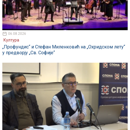
06.08.2026
Култура
„Профундис“ и Стефан Миленковић на „Охридском лету“
у предворју „Св. Софије“