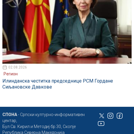
02.08.2026
Регион
Илинданска честитка председнице РСМ Гордане
Сиљановске Давкове
СПОНА
- Српски културно-информативен
центар,
Бул Св. Кирил и Методиј бр.30, Скопје
Република Северна Македонија