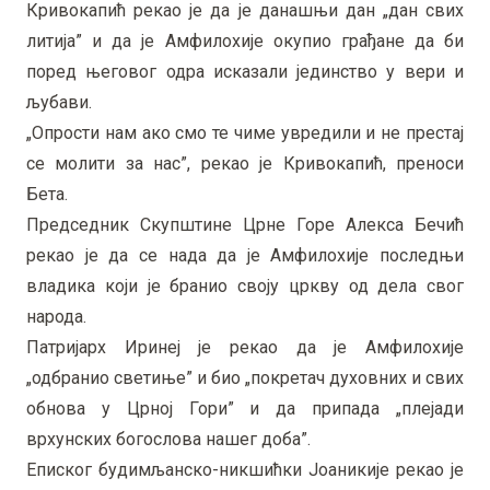
Кривокапић рекао је да је данашњи дан „дан свих
литија” и да је Амфилохије окупио грађане да би
поред његовог одра исказали јединство у вери и
љубави.
„Опрости нам ако смо те чиме увредили и не престај
се молити за нас”, рекао је Кривокапић, преноси
Бета.
Председник Скупштине Црне Горе Алекса Бечић
рекао је да се нада да је Амфилохије последњи
владика који је бранио своју цркву од дела свог
народа.
Патријарх Иринеј је рекао да је Амфилохије
„одбранио светиње” и био „покретач духовних и свих
обнова у Црној Гори” и да припада „плејади
врхунских богослова нашег доба”.
Еписког будимљанско-никшићки Јоаникије рекао је