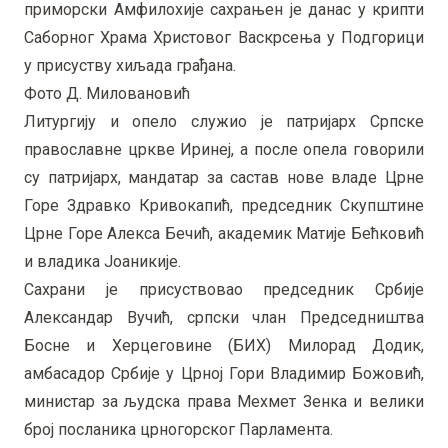
приморски Амфилохије сахрањен је данас у крипти
Саборног Храма Христовог Васкрсења у Подгорици
у присуству хиљада грађана.
Фото Д. Миловановић
Литургију и опело служио је патријарх Српске
православне цркве Иринеј, а после опела говорили
су патријарх, мандатар за састав нове владе Црне
Горе Здравко Кривокапић, председник Скупштине
Црне Горе Алекса Бечић, академик Матије Бећковић
и владика Јоаникије.
Сахрани је присуствовао председник Србије
Александар Вучић, српски члан Председништва
Босне и Херцеговине (БИХ) Милорад Додик,
амбасадор Србије у Црној Гори Владимир Божовић,
министар за људска права Мехмет Зенка и велики
број посланика црногорског Парламента.