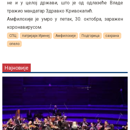
не и у целој држави, што је од одлазеће Владе
тражио мандатар Здравко Кривокапић.
Амфилохије је умро у петак, 30. октобра, заражен
коронавирусом.
СПЦ
патријарх Иринеј
Амфилохије
Подгорица
сахрана
опело
Најновије