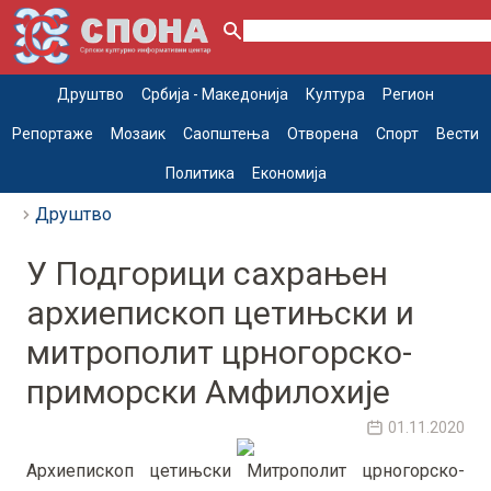
Друштво
Србија - Македонија
Култура
Регион
Репортаже
Мозаик
Саопштења
Отворена
Спорт
Вести
Политика
Економија
Друштво
У Подгорици сахрањен
архиепископ цетињски и
митрополит црногорско-
приморски Амфилохије
01.11.2020
Архиепископ цетињски Митрополит црногорско-