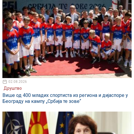
02.08.2026
Друштво
Више од 400 младих спортиста из региона и дијаспоре у
Београду на кампу „Србија те зове“