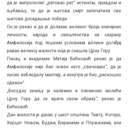
да је митрополит „ратовао рат” истином, правдом и
љубављу, те да је његова смрт запечатила све
његове досадашње победе.
Он је рекао и да је долазак великог броја значајних
личности, народа и свештенства на сахрану
Амфилохија под тешким условима велики догађај
раван великој жалости која је снашла Црну Гору.
Писац и академик Матија Бећковић рекао је да
Амфилохије није био човек него „свечовјек”, да је
носио избледелу мантију, а изнутра је био „раскошно
одевен”.
„Бесудну земљу је калемио и племенио молећи
Црну Гору да се врати свом образу”, рекао је
Бећковић.
Дан жалости је данас у шест општина: Тивту, Котору,
Херцег Новом, Будви, Беранама и Плужинама, али