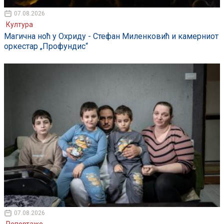
07.08.2026
Култура
Магична ноћ у Охриду - Стефан Миленковић и камерниот
оркестар „Профундис“
07.08.2026