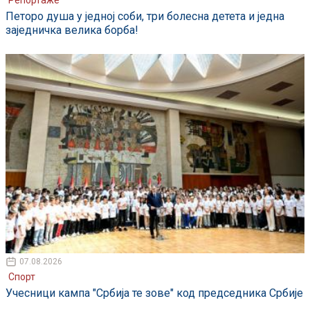
Репортаже
Петоро душа у једној соби, три болесна детета и једна
заједничка велика борба!
07.08.2026
Спорт
Учесници кампа "Србија те зове" код председника Србије