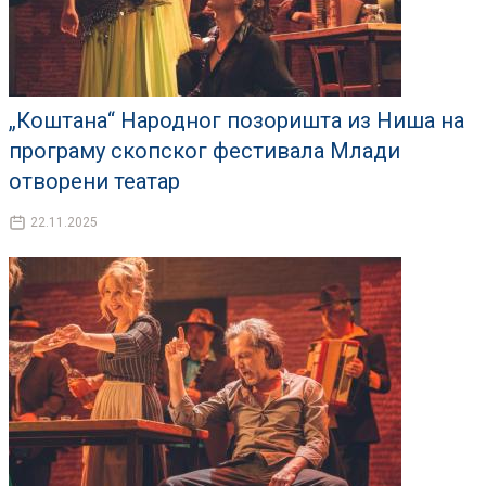
„Коштана“ Народног позоришта из Ниша на
програму скопског фестивала Млади
отворени театар
22.11.2025