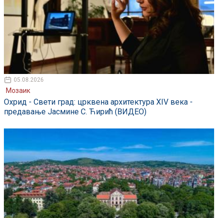
05.08.2026
Мозаик
Охрид - Свети град: црквена архитектура XIV века -
предавање Јасмине С. Ћирић (ВИДЕО)