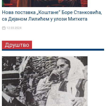
Нова поставка „Коштане” Боре Станковића,
са Дејаном Лилићем у улози Миткета
12.03.2024
Друштво