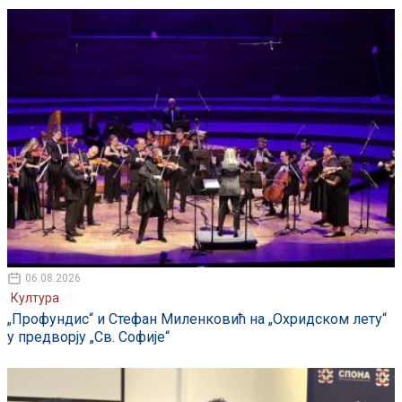
06.08.2026
Култура
„Профундис“ и Стефан Миленковић на „Охридском лету“
у предворју „Св. Софије“