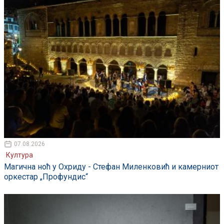
07.08.2026
Култура
Магична ноћ у Охриду - Стефан Миленковић и камерниот
оркестар „Профундис“