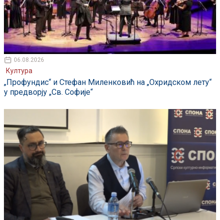
06.08.2026
Култура
„Профундис“ и Стефан Миленковић на „Охридском лету“
у предворју „Св. Софије“