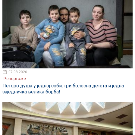
07.08.2026
Репортаже
Петоро душа у једној соби, три болесна детета и једна
заједничка велика борба!