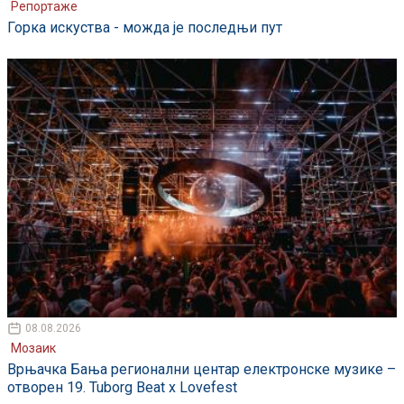
Репортаже
Горка искуства - можда је последњи пут
08.08.2026
Мозаик
Врњачка Бања регионални центар електронске музике –
отворен 19. Tuborg Beat x Lovefest