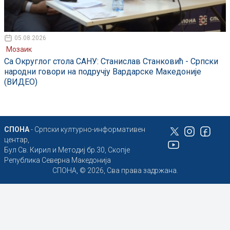
05.08.2026
Мозаик
Са Округлог стола САНУ: Станислав Станковић - Српски
народни говори на подручју Вардарске Македоније
(ВИДЕО)
СПОНА
- Српски културно-информативен
центар,
Бул Св. Кирил и Методиј бр.30, Скопје
Република Северна Македонија
СПОНА, © 2026, Сва права задржана.