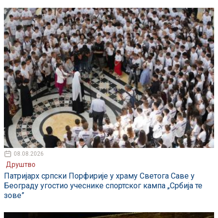
08.08.2026
Друштво
Патријарх српски Порфирије у храму Светога Саве у
Београду угостио учеснике спортског кампа „Србија те
зове”