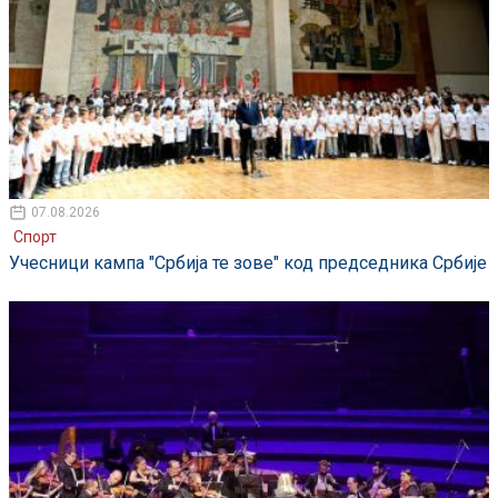
07.08.2026
Спорт
Учесници кампа "Србија те зове" код председника Србије