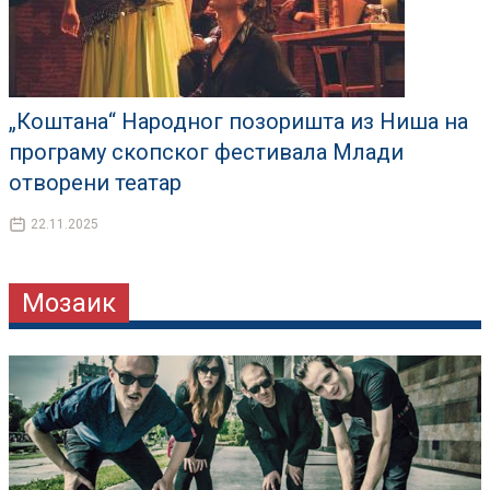
„Коштана“ Народног позоришта из Ниша на
програму скопског фестивала Млади
отворени театар
22.11.2025
Мозаик